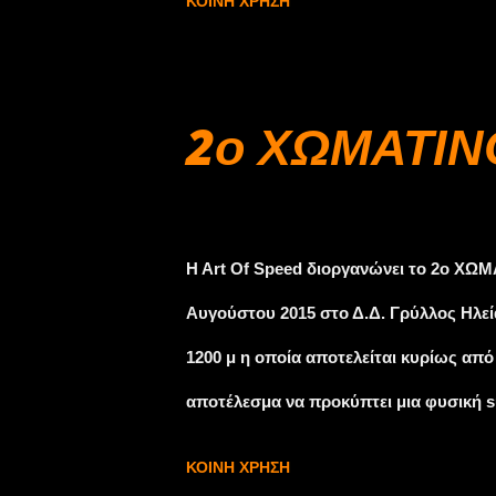
ΚΟΙΝΉ ΧΡΉΣΗ
προνομιακές τιμές για τους αγωνιζόμεν
Evia», το οποίο για άλλη μια χρονιά στ
στο ξενοδοχείο που απέχει λίγα χιλιόμ
2ο ΧΩΜΑΤΙΝΟ 
θάλασσα και ιδιόκτητο πάρκινγκ, είναι 
δίκλινο (τη βραδιά), το διήμερο 23 - 
Αυγούστου 28, 2015
Τηλ: 22290 41000 – email: reservation
H Art Of Speed διοργανώνει το 2ο ΧΩΜ
αποκλειστικά τους αγωνιζόμενους και τις
Αυγούστου 2015 στο Δ.Δ. Γρύλλος Ηλεί
1200 μ η οποία αποτελείται κυρίως απ
αποτέλεσμα να προκύπτει μια φυσική s
τα αγωνιστικά αυτοκίνητα κατηγοριών Ν
ΚΟΙΝΉ ΧΡΉΣΗ
φόρμουλες. Πρόκειται για αγώνα ατομ