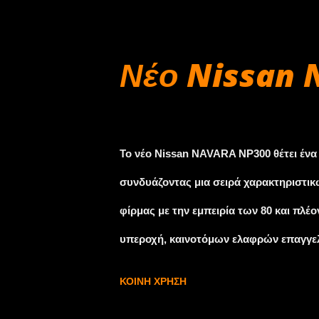
αποτελείται από 2 σκέλη των 4 γύρων δ
το ντουμπλάρισμα των αυτοκινήτων κα
Νέο Nissan N
ενός αυτοκινήτου αλλά σε διαφορετική
που δήλωσαν συμμετοχή, αφήνοντας πα
Αυγούστου 27, 2015
χωμάτινο θέαμα, καθώς επίσης και τις 
Το νέο Nissan NAVARA NP300 θέτει ένα
όλους...!
συνδυάζοντας μια σειρά χαρακτηριστικ
φίρμας με την εμπειρία των 80 και πλέ
υπεροχή, καινοτόμων ελαφρών επαγγε
φινέτσα, καινοτόμες τεχνολογίες, καθώς
ΚΟΙΝΉ ΧΡΉΣΗ
που ξεπερνά τα εσκαμμένα, το νέο NP3