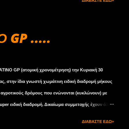
ΔΙΑΒΆΣΤΕ ΕΔΏ»
ους και τους μηχανικούς στο Ξενοδοχείο «Holidays in
ηρίζει έμπρακτα τον αγώνα. Πιο συγκεκριμένα, οι τιμές
ετρα από το κέντρο της Αμαρύνθου, έχει θέα στη
GP .....
35 Ευρώ για το μονόκλινο δωμάτιο και 40 Ευρώ για το
24 Οκτωβρίου (Υπεύθυνη Κρατήσεων: Susanne Schmitz -
s@hie-ev.com, www.hie-ev.com ). Η προσφορά αφορά
ΑΤΙΝΟ GP (ατομική χρονομέτρηση) την Κυριακή 30
 ο...
ας, στην ίδια γνωστή χωμάτινη ειδική διαδρομή μήκους
ό αγροτικούς δρόμους που ενώνονται (κυκλώνουν) με
uper ειδική διαδρομή. Δικαίωμα συμμετοχής έχουν όλα
, Α, Ε, WRC, R, Ιστορικά, 4Χ4 και χωμάτινες
ΔΙΑΒΆΣΤΕ ΕΔΏ»
ικής χρονομέτρησης (χωρίς συνοδηγό) όπου θα