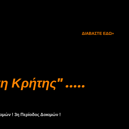
ΔΙΑΒΆΣΤΕ ΕΔΏ»
 Κρήτης" .....
ιμών ! 3η Περίοδος Δοκιμών !