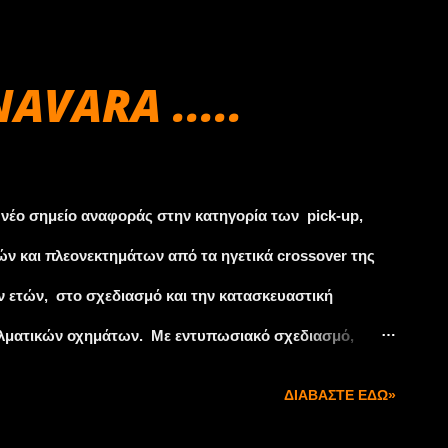
ιανύοντας συνολικά μήκος 11 χιλιομέτρων. Επιτρέπεται
ι η συμμετοχή του αγωνιζόμενου σε περισσότερα του
AVARA .....
 κατηγορία. Ευχαριστούμε όλους τους αγωνιζόμενους
ραλίες και θάλασσα, για να μας προσφέρουν πλούσιο
επιχειρήσεις για τις διαφημίσεις τους. Καλό αγώνα σε
 νέο σημείο αναφοράς στην κατηγορία των pick-up,
ών και πλεονεκτημάτων από τα ηγετικά crossover της
ον ετών, στο σχεδιασμό και την κατασκευαστική
λματικών οχημάτων. Με εντυπωσιακό σχεδιασμό,
 και με μια αντίληψη στην κατασκευή και την κύλιση
ΔΙΑΒΆΣΤΕ ΕΔΏ»
00 NAVARA με εντυπωσιακή off-road ικανότητα, αντοχή