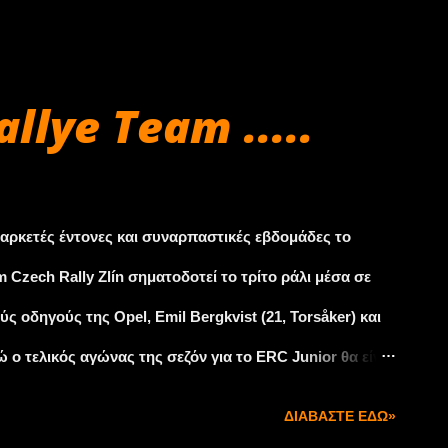
ιώντας τη σύλληψη και μίας αγωνιστικής έκδοσης του
ρόμο στην πίστα οδήγησε στη δημιουργία του PEUGEOT
 ανθρώπους του σχεδιαστικού τμήματος της Peugeot,
llye Team .....
 αεροδυναμικές σχεδιαστικές του γραμμές, το PEUGEOT
τα τεχνολογικά του χαρίσματα, που έχουν κατά καιρούς
κίνητου αθλητισμού. Το πακέτο προορίζεται να
 αρκετές έντονες και συναρπαστικές εβδομάδες το
ς πελάτες, που αναζητούν κυρίως τις ...
 Czech Rally Zlín σηματοδοτεί το τρίτο ράλι μέσα σε
ς οδηγούς της Opel, Emil Bergkvist (21, Torsåker) και
νώ ο τελικός αγώνας της σεζόν για το ERC Junior θα είναι
ίτλου του Ευρωπαϊκού πρωταθλήματος Σουηδό Bergkvist
ΔΙΑΒΆΣΤΕ ΕΔΏ»
, Ösmo), για τον Γερμανό team mate τους Griebel και με