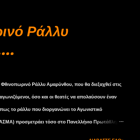
len), ο τίτλος του Ευρωπαίου Αντιπρωταθλητή παίζεται
κήσουν με σθένος. Ο Griebel ετοιμάζεται για το κλασικό
ινό Ράλλυ
 αυτοπεποίθηση. Πέρσι ήρθε δεύτερος. «Μετά από δύο
...
άλτινα ράλι του 2015 ERC Junior σε Ιρλανδία και
βάθρο. Ασφαλώς θα θέλαμε να κατακτήσουμε τη ...
3ο Φθινοπωρινό Ράλλυ Αμαρύνθου, που θα διεξαχθεί στις
αγωνιζόμενοι, όσο και οι θεατές να απολαύσουν έναν
 πως το ράλλυ που διοργανώνει το Αγωνιστικό
(ΑΣΜΑ) προσμετράει τόσο στο Πανελλήνιο Πρωτάθλημα
 αυτοκινήτων. Η οργάνωση έχει εξασφαλίσει