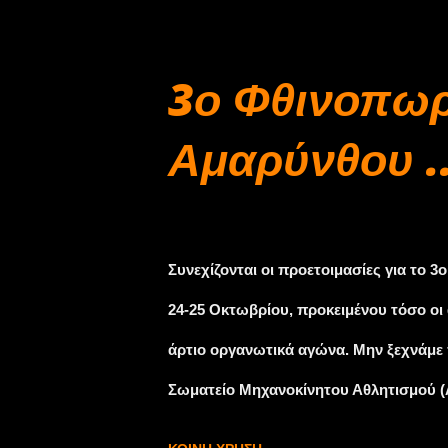
συνοδηγό τον Stefan Clemens (28, Thai
– ενώ πέντε ακόμα οδηγοί θα τον διεκδι
3ο Φθινοπωρ
ασφάλτινο ράλι της Τσεχίας με μεγάλη
Αμαρύνθου ..
τερματισμούς στη δεύτερη θέση στα ασφ
Βέλγιο, στόχος μας είναι μία θέση στο 
Αυγούστου 28, 2015
Συνεχίζονται οι προετοιμασίες για το 
24-25 Οκτωβρίου, προκειμένου τόσο οι 
άρτιο οργανωτικά αγώνα. Μην ξεχνάμε
Σωματείο Μηχανοκίνητου Αθλητισμού 
όσο και στο αντίστοιχο των Ιστορικών