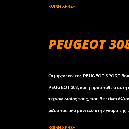
προσμετρά στο Κύπελλο Ασφάλτου 2015 
ΚΟΙΝΉ ΧΡΉΣΗ
5 Σεπτεμβρίου στον μώλο Αγ. Νικολάου
διεξαχθούν οι γνώστες και πολύ θεαματ
με εκκίνηση ανασυγκρότηση και τερματ
PEUGEOT 308 
ειδικές διαδρομές επαναλαμβανόμενες. 
πρόγραμμα του αγώνα. Ο τεχνικός έλε
Αυγούστου 29, 2015
19.00 στον Μόλο της (Αγίου Νικολάου
Οι μηχανικοί της PEUGEOT SPORT δού
δοθεί Πανηγυρική Εκκίνηση στον Μόλο .
PEUGEOT 308, και η προσπάθεια αυτή α
τεχνογνωσίας τους, που δεν είναι άλλ
ριζοσπαστικό μοντέλο στην γκάμα της 
παρά την επιτυχία του συγκεκριμένου
ΚΟΙΝΉ ΧΡΉΣΗ