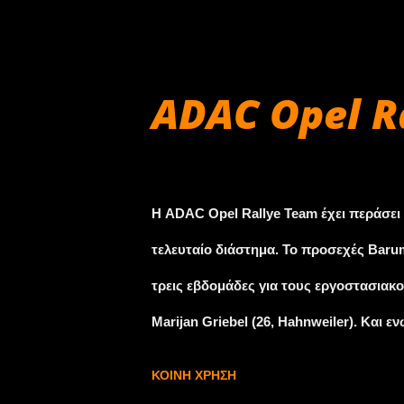
προχώρησαν ένα βήμα παραπέρα, υλοπο
μοντέλου. Και αυτό το βήμα από το δ
308 Racing Cup! Σχεδιασμένο από τους
ADAC Opel Ra
με τις γενναιόδωρες αναλογίες και τις
308 Racing Cup, καταδεικνύει εμφανώς 
Αυγούστου 28, 2015
δοξάσει τη μάρκα στο χώρο του μηχανο
Η ADAC Opel Rallye Team έχει περάσει
ενθουσιάσει και τους πλέον απαιτητικού
τελευταίο διάστημα. Το προσεχές Barum
τρεις εβδομάδες για τους εργοστασιακού
Marijan Griebel (26, Hahnweiler). Και ε
μία άνετη βόλτα για τον κάτοχο του τ
ΚΟΙΝΉ ΧΡΉΣΗ
και το συνοδηγό του Joakim Sjöberg (29