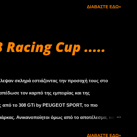
θα ξεκινήσει με την πανηγυρική εκκίνηση το Σαββάτο
ΔΙΑΒΆΣΤΕ ΕΔΏ»
 στην Πάτρα. Ενώ την Κυριακή 6 Σεπτεμβρίου θα
ικές Ειδικές Διαδρομές Σελινούντας και Φτέρη 2 φορές
ισμό στην Άκολη Αιγίου. Ο αγώνας περιλαμβάνει 2
Racing Cup .....
Ο Α. Ο. Π. ενημερώνει τους φίλους θεατές για το
γχος θα γίνει το Σάββατο 5 ΣΕΠΤΕΜΒΡΙΟΥ ώρα 16.00-
) στην Πάτρα. Το Σάββατο 5 ΣΕΠΤΕΜΒΡΙΟΥ ώρα 20.30 θα
λεψαν σκληρά εστιάζοντας την προσοχή τους στο
..
πέδωσε τον καρπό της εμπειρίας και της
ος από το 308 GTi by PEUGEOT SPORT, το πιο
μάρκας. Ανικανοποίητοι όμως από το αποτέλεσμα, και
 προϊόντος, οι μηχανικοί της PEUGEOT SPORT
ΔΙΑΒΆΣΤΕ ΕΔΏ»