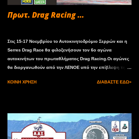
στοιχεία (51.200 για την ακρίβεια, δηλαδή 25.600 ανά
Πρωτ. Drag Racing ...
πλευρά)...
Οκτωβρίου 30, 2024
Στις 15-17 Νοεμβρίου το Αυτοκινητοδρόμιο Σερρών και η
Serres Drag Race θα φιλοξενήσουν τον 6ο αγώνα
αυτοκινήτων του πρωταθλήματος Drag Racing.Οι αγώνες
θα διοργανωθούν από την ΛΕΝΟΕ υπό την επίβλεψη της
ΟΜΑΕ. Σύντομα θα ανακοινωθούν όλες οι πληροφορίες
ΚΟΙΝΉ ΧΡΉΣΗ
ΔΙΑΒΆΣΤΕ ΕΔΏ»
για τον αγώνα.