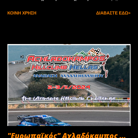
design, εκπληκτικές επιδόσεις και αυτονομία έως 568 km,
ΚΟΙΝΉ ΧΡΉΣΗ
ΔΙΑΒΆΣΤΕ ΕΔΏ»
απευθύνεται σε όσους δεν ακολουθούν τους κανόνες. Η
νέα καμπάνια «ONE OF THEM, ONE OF US» με
πρωταγωνίστρια τη Willow Smith, δίνει το μήνυμα της
ελευθερίας και της αμφισβήτησης του status quo,
κάνοντας την CUPRA Tribe να ξεχωρίζει και να ονειρεύεται
το μέλλον. Δείτε την ανατρεπτική καμπάνια της Willow
Smith, πατώντας ΕΔΩ! Ελευθερία, πρωτοπορία,
επαναστατικός σχεδιασμός, καταιγιστικές επιδόσεις και
πάρα πολύ πάθος. Αυτά είναι τα πραγματικά συστατικά
από τα οποία φτιάχνεται το νέο CUPRA Tavascan!
"Ευρωπαϊκός" Αχλαδόκαμπος ...