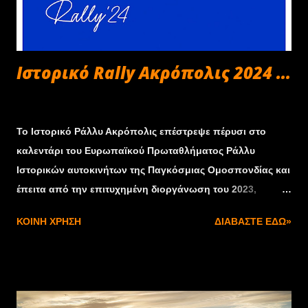
Ιστορικό Rally Ακρόπολις 2024 ...
Οκτωβρίου 31, 2024
Το Ιστορικό Ράλλυ Ακρόπολις επέστρεψε πέρυσι στο
καλεντάρι του Ευρωπαϊκού Πρωταθλήματος Ράλλυ
Ιστορικών αυτοκινήτων της Παγκόσμιας Ομοσπονδίας και
έπειτα από την επιτυχημένη διοργάνωση του 2023,
διατήρησε τη θέση του σε αυτό και τη φετινή χρονιά. Ο
ΚΟΙΝΉ ΧΡΉΣΗ
ΔΙΑΒΆΣΤΕ ΕΔΏ»
τελευταίος γύρος του θεσμού που θα διεξαχθεί από τις 8
έως τις 10 Νοεμβρίου, προσέλκυσε 61 συμμετοχές από 9
χώρες στην κατηγορία Sporting. Τόσο ο τίτλος του
Πρωταθλητή Ευρώπης στη γενική, όσο και αυτός στην
Κατηγορία 4 θα κριθούν στη χώρα μας, με το ενδιαφέρον