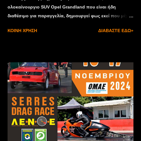
ολοκαίνουργιο SUV Opel Grandland που είναι ήδη
διαθέσιμο για παραγγελία, δημιουργεί φως εκεί που μέχρι
πρότινος υπήρχε μόνο σκοτάδι. Ωστόσο, αυτή δεν είναι η
ΚΟΙΝΉ ΧΡΉΣΗ
ΔΙΑΒΆΣΤΕ ΕΔΏ»
μοναδική καινοτομία φωτισμού που φέρνει στην Opel το
νέο Grandland. Είναι επίσης το πρώτο μοντέλο Opel
παραγωγής με 3D Vizor, φωτιζόμενο Opel Blitz και
τεχνολογία “Edge Light”. Το νέο Grandland είναι ένα SUV
που τραβάει την προσοχή με τις καινοτόμες τεχνολογίες
φωτισμού του, συνεχίζοντας τη μακρά παράδοση της Opel
που εδώ και 125 χρόνια κάνει την τεχνολογία φωτισμού
προσιτή σε όλους. Η Opel ήδη προσφέρει την τεχνολογία
των προσαρμοζόμενων Intelli-Lux LED στο Astra, το
Corsa, το απερχόμενο Grandland και το Combo. Ωστόσο,
μαζί με το ολοκαίνουργιο Opel Grandland, προσφέρεται
για πρώτη φορά η τεχνολογία Intelli-Lux HD. Πλέον, οι
προβολείς διαθέτουν πάνω από 50.000 μεμονωμένα