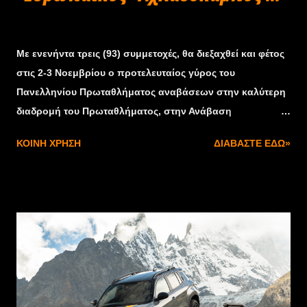
Οκτωβρίου 30, 2024
Με ενενήντα τρεις (93) συμμετοχές, θα διεξαχθεί και φέτος
στις 2-3 Νοεμβρίου ο προτελευταίος γύρος του
Πανελληνίου Πρωταθλήματος αναβάσεων στην καλύτερη
διαδρομή του Πρωταθλήματος, στην Ανάβαση
Αχλαδόκαμπου. Στα 6,5 χιλιόμετρα της Π.Ε.Ο. Άργους –
ΚΟΙΝΉ ΧΡΉΣΗ
ΔΙΑΒΆΣΤΕ ΕΔΏ»
Τρίπολης, στο πανέμορφο βουνό του Αχλαδόκαμπου, οι
καλύτεροι οδηγοί και οι διεκδικητές των φετινών
Πρωταθλημάτων και τίτλων του Πρωταθλήματος
Αναβάσεων θα «ιδρώσουν τη φόρμα» , προσφέροντας
ένα υπέροχο θέαμα στους θεατές που θα κατακλύσουν τη
διαδρομή που για δύο μέρες θα γεμίσει με ήχους από
αγωνιστικές εξατμίσεις. Η διαδρομή βρίσκεται σε
εξαιρετική κατάσταση με τερέν εφάμιλλο των Αγώνων του
Πανευρωπαϊκού Πρωταθλήματος. Υπενθυμίζεται ότι ο