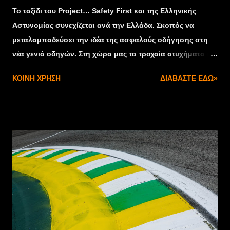
Το ταξίδι του Project… Safety First και της Ελληνικής
Αστυνομίας συνεχίζεται ανά την Ελλάδα. Σκοπός να
μεταλαμπαδεύσει την ιδέα της ασφαλούς οδήγησης στη
νέα γενιά οδηγών. Στη χώρα μας τα τροχαία ατυχήματα /
δυστυχήματα αποτελούν πραγματικό κοινωνικό
ΚΟΙΝΉ ΧΡΉΣΗ
ΔΙΑΒΆΣΤΕ ΕΔΏ»
πρόβλημα καθώς παρουσιάζει υψηλότερους δείκτες
σοβαρών τροχαίων ατυχημάτων σε σχέση με τον
Ευρωπαϊκό μέσο όρο, πολλά εκ των οποίων θα
μπορούσαν να αποφευχθούν, αν οι οδηγοί
συνειδητοποιούσαν την αξία της πρόληψης στο δρόμο.
Βασικό ζητούμενο είναι, λοιπόν, να σμιλευθεί σωστά η
νέα γενιά οδηγών. Αυτό το ηχηρό μήνυμα επιχειρεί να
μεταλαμπαδεύσει το Project… Safety First και η Ελληνική
Αστυνομία. ΠΡΟΟΡΙΣΜΟΣ ΚΟΡΙΝΘΟΣ ΚΑΙ ΤΡΙΠΟΛΗ Η
εκπαιδευτική διαδραστική δράση της Ελληνικής
Αστυνομίας, του Project… Safety First και του