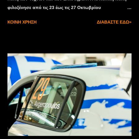
φιλοξένησε από τις 23 έως τις 27 Οκτωβρίου
περισσότερους από 600 αθλητές, συμπεριλαμβανομένων
ΚΟΙΝΉ ΧΡΉΣΗ
ΔΙΑΒΆΣΤΕ ΕΔΏ»
9 Ελλήνων που αγωνίστηκαν σε 8 διαφορετικές
κατηγορίες, στη Formula 4, στη Rally4 Tarmac, στην
Karting Sprint Jr, στην Karting Sprint Sr, στην Crosscar Jr,
στην Crosscar Sr, στην Drifting και στην Esports GT. Στην
κατηγορία Karting Sprint Jr , ο Νικόλας Καραγιάννης
αγωνίστηκε με σταθερότητα, τερματίζοντας στην 13η θέση
σε σύνολο 36 οδηγών. Κατά τη διάρκεια του αγώνα έδειξε
εξαιρετική ταχύτητα πετυχαίνοντας τον δεύτερο ταχύτερο
χρόνο στο πρωινό Warm Up, γεγονός που αναδεικνύει το
ταλέντο και τις δυνατότητές του για το μέλλον. Ο Jean Paul
Καρράς, στην κατηγορία Karting Sprint Sr, εκκίνησε τον
τελικό αγώνα από την 18η θέση και ολοκλήρωσε στην
17η θέση, επιδεικνύοντας αγωνιστικό πνεύμα και
αποφασιστικότητα σε μια κατηγορία με 35