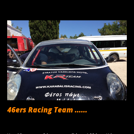
Γρηγόρης Νιώρας - Κώστας Κακαλής και η ''Nioras
Racing Team'', συμμετείχαν στον πρώτο ασφάλτινο
αγώνα του Πανελλήνιου Πρωταθλήματος Ράλλυ και
παράλληλα τον τρίτο της χρονιάς, που διεξήχθη στην
ευρύτερη περιοχής της Θεσσαλονίκης. Ο 2ήμερος
αγώνας περιελάμβανε μια "Super Stage" και πέντε ακόμα
ειδικές διαδρομές στις πλαγίες του Χολομώντα. Η ατυχία
όμως χτύπησε το πλήρωμα της ''Nioras Racing Team'',
αφού στην δεύτερη ειδική του αγώνα "Λιβάδι" μία
μικροέξοδος πλήγωσε το "Ι.ΚΤΕΟ Κόμβος Κηφισίας" (
www.ikteokifisias.gr ) Subaru Impreza Ν12 χάνοντας 30
δευτερόλεπτα και παράλληλα το ...
46ers Racing Team ......
Σεπτεμβρίου 18, 2013