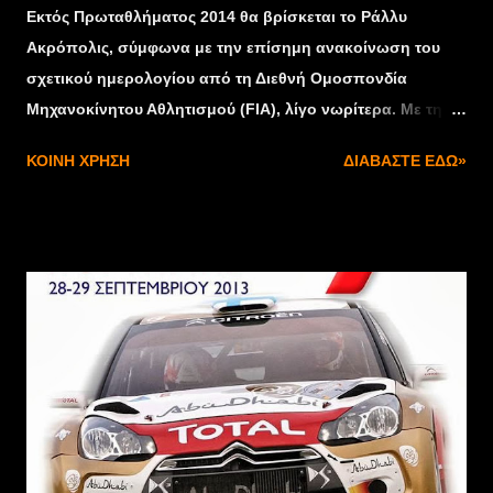
Εκτός Πρωταθλήματος 2014 θα βρίσκεται το Ράλλυ
Ακρόπολις, σύμφωνα με την επίσημη ανακοίνωση του
σχετικού ημερολογίου από τη Διεθνή Ομοσπονδία
Μηχανοκίνητου Αθλητισμού (FIA), λίγο νωρίτερα. Με τη
συνεδρίαση του Παγκόσμιου Συμβουλίου Μηχανοκίνητου
ΚΟΙΝΉ ΧΡΉΣΗ
ΔΙΑΒΆΣΤΕ ΕΔΏ»
Αθλητισμού στο Ντουμπρόβνικ και την έγκριση του
προτεινόμενου από την Επιτροπή Ράλλυ και την εταιρεία
που διαχειρίζεται την προώθηση του Παγκόσμιου
Πρωταθλήματος Ράλλυ (Red Bull Media House)
ημερολογίου, επισφραγίστηκε η έντονη φημολογία του
τελευταίου διαστήματος, που ήθελε το Ράλλυ Ακρόπολις
εκτός Πρωταθλήματος το επόμενο έτος. Τα πρώτα
ανησυχητικά σημάδια, ωστόσο, είχαν γίνει ορατά ήδη
από τα μέσα του καλοκαιριού, περίοδος κατά την οποία η
Οργανωτική Επιτροπή του αγώνα προχώρησε σε κάθε
δυνατή ενέργεια για να διασφαλίσει τη θέση του Ράλλυ