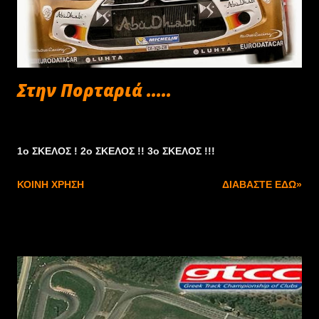
Στην Πορταριά .....
Σεπτεμβρίου 28, 2013
1o ΣΚΕΛΟΣ ! 2ο ΣΚΕΛΟΣ !! 3ο ΣΚΕΛΟΣ !!!
ΚΟΙΝΉ ΧΡΉΣΗ
ΔΙΑΒΆΣΤΕ ΕΔΏ»