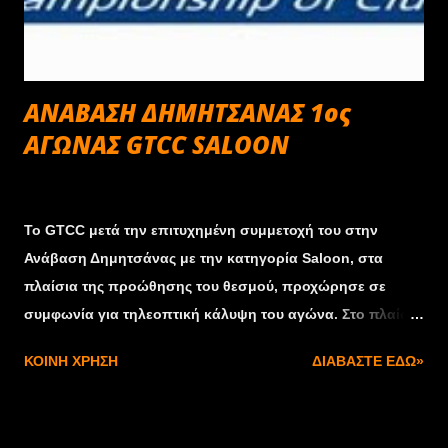
ΑΝΑΒΑΣΗ ΔΗΜΗΤΣΑΝΑΣ 1ος
ΑΓΩΝΑΣ GTCC SALOON
Σεπτεμβρίου 30, 2013
Το GTCC μετά την επιτυχημένη συμμετοχή του στην
Ανάβαση Δημητσάνας με την κατηγορία Saloon, στα
πλαίσια της προώθησης του θεσμού, προχώρησε σε
συμφωνία για τηλεοπτική κάλυψη του αγώνα. Στο πλαίσιο
αυτής της συμφωνίας δημιουργήθηκε ένα video 16 λεπτών
ΚΟΙΝΉ ΧΡΉΣΗ
ΔΙΑΒΆΣΤΕ ΕΔΏ»
με πλάνα από τα περισσότερα αυτοκίνητα του θεσμού και
highlights με όλα τα υπόλοιπα αυτοκίνητα που
συμμετείχαν στην ανάβαση. Το video μπορείτε να το δείτε