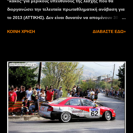
"κακός"για μερικούς υπεύθυνους της λέσχης που θα
διοργανώσει την τελευταία πρωταθληματική ανάβαση για
το 2013 (ΑΤΤΙΚΗΣ). Δεν είναι δυνατόν να απομένουν 30
μόλις ημέρες πριν την τέλεση του αγώνα και να μην έχει
ΚΟΙΝΉ ΧΡΉΣΗ
ΔΙΑΒΆΣΤΕ ΕΔΏ»
ανακοινωθεί από τους υπεύθυνους η ακριβής τοποθεσίας
του !!! Αυτό δείχνει ασέβεια όχι μόνο προς εμάς τους
αγωνιζόμενους ,αλλά μεγαλύτερη ασέβεια προς τους
αγαπημένους θεατές και φυσικά τους λιγοστούς χορηγούς
που έχουν απομείνει . Κύριοι, Προς ένδειξιν διαμαρτυρίας
θα το σκεφτώ να λάβω μέρος εγώ και οι υπόλοιποι
συμμετέχοντες της ομάδας μας.(8-10 πρωταγωνιστικά
αυτοκίνητα) ΛΕΩΝΙΔΑΣ ΚΥΡΚΟΣ