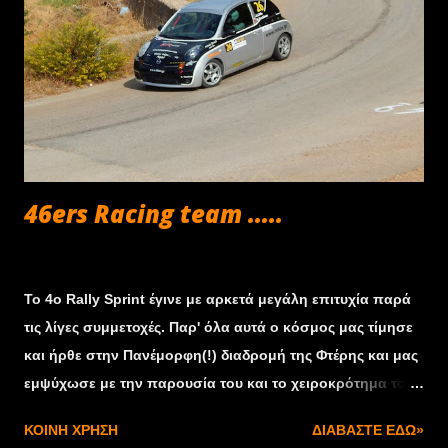
46ers Racing team .....
Σεπτεμβρίου 25, 2013
Το 4ο Rally Sprint έγινε με αρκετά μεγάλη επιτυχία παρά
τις λίγες συμμετοχές. Παρ' όλα αυτά ο κόσμος μας τίμησε
και ήρθε στην Πανέμορφη(!) διαδρομή της Φτέρης και μας
εμψύχωσε με την παρουσία του και το χειροκρότημα του
όχι μόνο εμάς αλλά και όλους τους συναθλητές μας. Αυτό
ΚΟΙΝΉ ΧΡΉΣΗ
ΔΙΑΒΆΣΤΕ ΕΔΏ»
που καταφέραμε ήταν η δεύτερη θέση στην κατηγορία μας