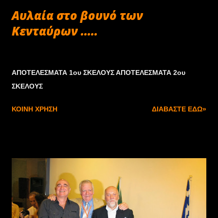
να βγει πολύ εκτός πίστας. Ο Lorenzo δεν είχε εύκολο
Αυλαία στο βουνό των
έργο αφού δεν μπόρ...
Κενταύρων .....
Σεπτεμβρίου 29, 2013
ΑΠΟΤΕΛΕΣΜΑΤΑ 1ου ΣΚΕΛΟΥΣ ΑΠΟΤΕΛΕΣΜΑΤΑ 2ου
ΣΚΕΛΟΥΣ
ΚΟΙΝΉ ΧΡΉΣΗ
ΔΙΑΒΆΣΤΕ ΕΔΏ»