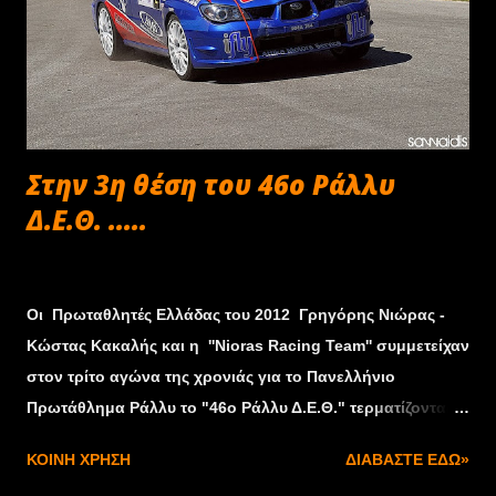
Στην 3η θέση του 46ο Ράλλυ
Δ.Ε.Θ. .....
Σεπτεμβρίου 20, 2013
Οι Πρωταθλητές Ελλάδας του 2012 Γρηγόρης Νιώρας -
Κώστας Κακαλής και η ''Nioras Racing Team'' συμμετείχαν
στον τρίτο αγώνα της χρονιάς για το Πανελλήνιο
Πρωτάθλημα Ράλλυ το "46ο Ράλλυ Δ.Ε.Θ." τερματίζοντας
στην 6η θέση της γενικής κατάταξης και στην 3η θέση της
ΚΟΙΝΉ ΧΡΉΣΗ
ΔΙΑΒΆΣΤΕ ΕΔΏ»
κατηγορίας Ν. Οι "Πρωταθλητές Ελλάδας του 2012"