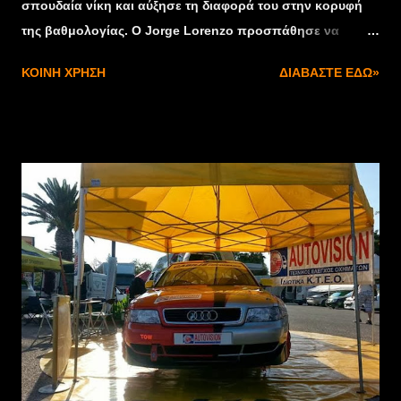
σπουδαία νίκη και αύξησε τη διαφορά του στην κορυφή
της βαθμολογίας. Ο Jorge Lorenzo προσπάθησε να
αμυνθεί στον καταιγιστικό ρυθμό του 20χρονου Ισπανού,
ΚΟΙΝΉ ΧΡΉΣΗ
ΔΙΑΒΆΣΤΕ ΕΔΏ»
αλλά τελικά συμβιβάστηκε με τη 2η θέση. Στο 3ο σκαλί
του βάθρου ανέβηκε ο Valentino Rossi εκμεταλλευόμενος
την πτώση και εγκατάλειψη του Dani Pedrosa. H
εκκίνηση του αγώνα είχε πρωταγωνιστή και πάλι τον
Lorenzo, ο οποίος χωρίς να χάσει ούτε χιλιοστό του
δευτερολέπτου πέρασε πρώτος. Κάποιες μικρές
ανακατατάξεις ισορροπήθηκαν ύστερα από λίγες
στροφές, με πιο κερδισμένο όλων τον Valentino Rossi
που ανέβηκε στην 4η θέση. Στην κορυφή, ο Ισπανός
αναβάτης της Yamaha τα έδωσε όλα και σε μισό γύρο
έκανε διαφορά εννέα δεκάτων του δευτερολέπτου. Στην
ουρά, οι Laverty και Petrucci είχαν επαφή μεταξύ τους και
έπεσαν, ενώ ο Scassa κατάφερε να τους αποφύγει αλλά