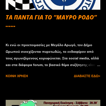
ΤΑ ΠΑΝΤΑ ΓΙΑ ΤΟ “ΜΑΥΡΟ ΡΟΔΟ”
......
Σεπτεμβρίου 23, 2013
Κι ενώ οι προετοιμασίες με Μεγάλο Αρωγό, τον Δήμο
Ωρωπού συνεχίζονται πυρετωδώς, το ενδιαφέρον από
τους αγωνιζόμενους κορυφώνεται. Στα social media, αλλά
και στα διάφορα forum, το βασικό θέμα συζήτησης είναι
το “38ο Μαύρο Ρόδο” που θα διεξαχθεί στις 19 – 20
ΚΟΙΝΉ ΧΡΉΣΗ
ΔΙΑΒΆΣΤΕ ΕΔΏ»
Οκτωβρίου. Το μοναδικό χωμάτινο Sprint μέσα στην
Αττική ! Σε μια Ειδική Διαδρομή “Ακροπολικών”
προδιαγραφών, που ετοιμάζεται να υποδεχθεί
πληρώματα και θεατές. Κύριο μέλημα όλων των
εμπλεκομένων και των μελών της Α.Λ.Α. είναι να γίνει ένας