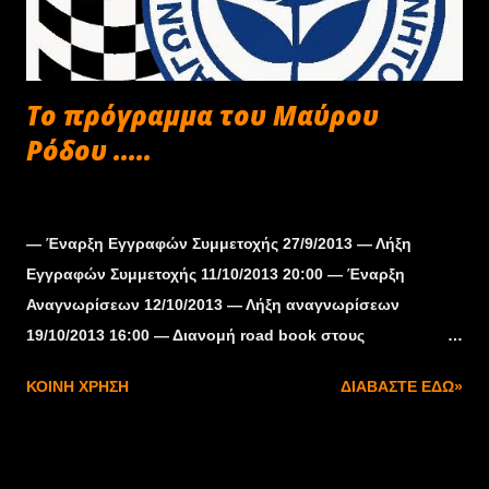
To πρόγραμμα του Μαύρου
Ρόδου .....
Σεπτεμβρίου 30, 2013
― Έναρξη Eγγραφών Συμμετοχής 27/9/2013 ― Λήξη
Eγγραφών Συμμετοχής 11/10/2013 20:00 ― Έναρξη
Αναγνωρίσεων 12/10/2013 ― Λήξη αναγνωρίσεων
19/10/2013 16:00 ― Διανομή road book στους
αγωνιζόμενους 11/10/2013 20:10 ― Διανομή Eντύπων και
ΚΟΙΝΉ ΧΡΉΣΗ
ΔΙΑΒΆΣΤΕ ΕΔΏ»
Aριθμών Συμμετοχής στους αγωνιζομένους 17/10/2013 ―
Ενημέρωση αγωνιζομένων 17/10/2013 19:30 στην διάρκεια
του διοικητικού ελέγχου . ― Διοικητικός έλεγχος ,Έλεγχος
εξακρίβωσης 17/10/2013 17:00-20:00 Ι.ΚΤΕΟ Κόμβος