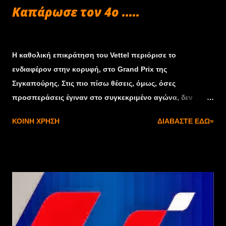
Kαπάρωσε τον 4ο .....
Σεπτεμβρίου 22, 2013
Η καθολική επικράτηση του Vettel περιόρισε το
ενδιαφέρον στην κορυφή, στο Grand Prix της
Σιγκαπούρης. Στις πιο πίσω θέσεις, όμως, όσες
προσπεράσεις έγιναν στο συγκεκριμένο αγώνα, δεν
έγιναν σε όλη τη χρονιά. Ο Alonso ήταν 2ος, ενώ ο Kimi
ΚΟΙΝΉ ΧΡΉΣΗ
ΔΙΑΒΆΣΤΕ ΕΔΏ»
Raikkonen κάνοντας εξαιρετικό αγώνα και με άψογη
στρατηγική, ανέβηκε στο 3ο σκαλί του βάθρου. Από εκεί
και κάτω, για τις πιο πίσω θέσεις έγινε ένας
συναρπαστικός αγώνας ιδίως στους τελευταίους 20
γύρους. H εκκίνηση είχε αρκετές εκπλήξεις αλλά ήταν
"καθαρή" από συμβάντα. Ο Vettel έχασε για λίγα μέτρα
την πρώτη θέση από τον Nico Rosberg αλλά την ανέκτησε
αμέσως. Εκπληκτικός ήταν ο Fernando Alonso, ο οποίος