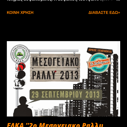
ίδια ασφαλιστική εταιρία που χρησιμοποιεί και η Ε.Ο.
ΚΟΙΝΉ ΧΡΉΣΗ
ΔΙΑΒΆΣΤΕ ΕΔΏ»
ΦΙΛΠΑ, και φυσικά, με τα ίδια στάνταρ. Δεν ζητήθηκε η
μεσολάβηση κανενός για την ασφάλιση του
συγκεκριμένου Αγώνα ....."
ΕΛΚΑ ''2ο Μεσογειακο Ραλλυ