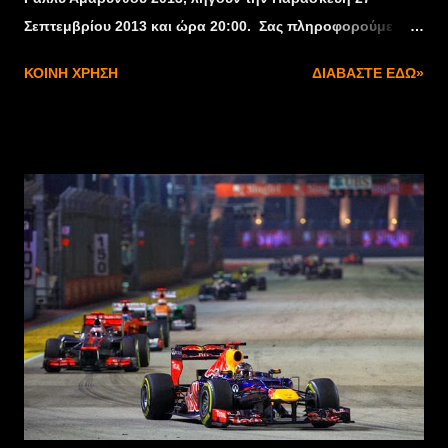
Σεπτεμβρίου 2013 και ώρα 20:00. Σας πληροφορούμε
επίσης πως η γραμματεία θα φιλοξενηθεί για αυτόν και
ΚΟΙΝΉ ΧΡΉΣΗ
ΔΙΑΒΆΣΤΕ ΕΔΏ»
μόνο τον αγώνα στα Γραφεία της ΟΜΑΕ, λόγω μεταφοράς
του σωματείου μας σε νέα έδρα. Έτσι λοιπόν η
γραμματεία του 1ου Φθινοπωρινού Ράλλυ Αμαρύνθου θα
λειτουργεί καθημερινά από 10:00 – 18:00 έως την
Παρασκευή 4/10/2103, στην οδό Κωστή Παλαμά 46, Κάτω
Χαλάνδρι. Επικοινωνία: Τηλ.: 210 6754720 -721 Fax: 210
6754722 Mob.: 6973030130 e-mail: info@omae-epa.gr.
Από την Οργανωτική Επιτροπή