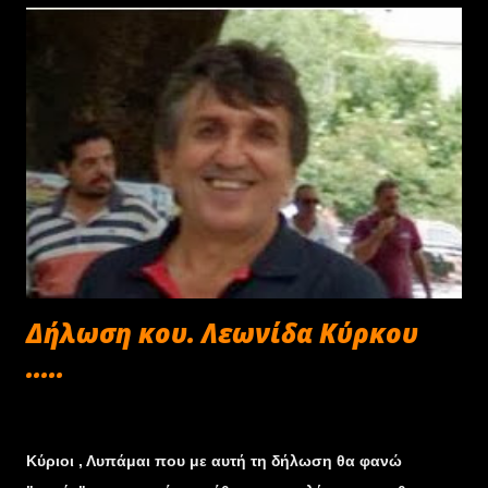
Κηφισίας . Τα εκτός Αττικής πληρώματα θα περάσουν
τεχνικό έλεγχο το Σάββατο 19/10/2013 από 16.00-17:30
στο χώρο του service park στην παραλία Φάρου
Ωρωπού. ― Δημοσίευση πίνακα εκκινούντων 19/10/2013
19:10 στον χώρο λειτουργίας της Γραμματείας του αγώνα
― 1η συνεδρίαση Αγωνοδικών 19/10/2013 19:00 στον
χώρο λειτουργίας της Γραμματείας ―
Τερματισμός:20/10/2013 16:00 park ferme in Tελικός
Tεχνικός Έλεγχος 20/10/2013 16:00 park ferme in ― 2η
συνεδρίαση Αγωνοδικών...
Δήλωση κου. Λεωνίδα Κύρκου
.....
Σεπτεμβρίου 30, 2013
Κύριοι , Λυπάμαι που με αυτή τη δήλωση θα φανώ