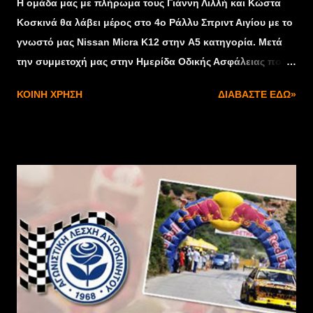
Η ομάδα μας με πλήρωμα τους Γιάννη Λιλλή και Κώστα
Κοσκινά θα λάβει μέρος στο 4ο Ράλλυ Σπριντ Αιγίου με το
γνωστό μας Nissan Micra K12 στην A5 κατηγορία. Μετά
την συμμετοχή μας στην Ημερίδα Οδικής Ασφάλειας που
έγινε στην Μήλο στις 30/6/2013 ήρθε η ώρα να
ΚΟΙΝΉ ΧΡΉΣΗ
ΔΙΑΒΆΣΤΕ ΕΔΏ»
δοκιμάσουμε τις δυνάμεις μας στην πολύ τεχνική και
πασίγνωστη Ειδική Διαδρομή της Φτέρης με ανηφορική
φορά που θα γίνει αυτήν την Κυριακή 22/9 με τον τεχνικό
έλεγχο το Σάββατο 21/9 στο Αίγιο. Ο αγώνας θα ξεκινήσει
στις 10 το πρωί της Κυριακής στην έξοδο του χωριού
Σελινούντας και θα τερματίσει στην πλατεία του χωριού
Φτέρη το μεσημέρι της ίδιας ημέρας μετά από 35
αγωνιστικά χιλιόμετρα. Θα προσπαθήσουμε για το
καλύτερο αποτέλεσμα βάση των δυνατοτήτων μας, με
χορηγούς στην προσπάθεια μας τους εξής. Τον Δήμο της
Μήλου τόπου καταγωγής μας και ένα από τα ομορφότερα