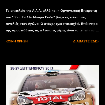
Σεπτεμβρίου 28, 2013
Το επιτελείο της Α.Λ.Α. αλλά και η Οργανωτική Επιτροπή
του “38ου Ράλλυ Μαύρο Ρόδο” βάζει τις τελευταίες
πινελιές στον Αγώνα. Ο στόχος έχει επιτευχθεί. Επίκεντρο
της προσπάθειας τις τελευταίες μέρες είναι το terrain της
Ειδικής Διαδρομής. Με γνώμονα την Ασφάλεια
ΚΟΙΝΉ ΧΡΉΣΗ
ΔΙΑΒΆΣΤΕ ΕΔΏ»
πληρωμάτων και θεατών, η Ειδική “κόντυνε” λίγο.
Ξεκινώντας Ανηφορικά, από την περιοχή της
Μαυροσουβάλας, στην συνέχεια ισιώνει, κατηφορίζει και
ξανά ανηφορίζει, καλύπτοντας ένα συνολικό μήκος 11,250
μ. Στο δύσκολο έργο της υλοποίησης συμβάλει τα
μέγιστα ο Δήμος Ωρωπού, που είναι αρωγός της όλης
προσπάθειας. Το φθινόπωρο έχει αρχίσει να ρίχνει τα
πέπλα του, και το δάσος που διατρέχει η Ειδική Διαδρομή,
ντύνετε στα χρυσοπράσινα. Το “38ο Μαύρο Ρόδο” είναι
προ των πυλών! Το Γραφείο Τύπου του Μαύρου Ρόδου