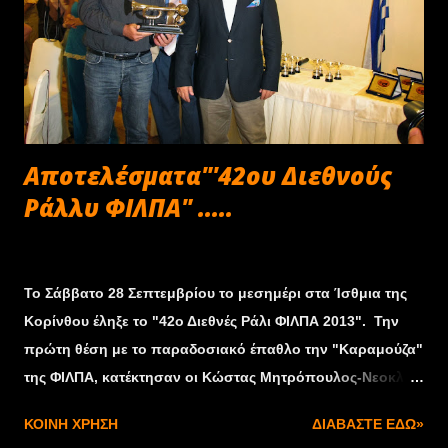
Αποτελέσματα"'42ου Διεθνούς
Ράλλυ ΦΙΛΠΑ" .....
Σεπτεμβρίου 29, 2013
Το Σάββατο 28 Σεπτεμβρίου το μεσημέρι στα Ίσθμια της
Κορίνθου έληξε το "42ο Διεθνές Ράλι ΦΙΛΠΑ 2013". Την
πρώτη θέση με το παραδοσιακό έπαθλο την "Καραμούζα"
της ΦΙΛΠΑ, κατέκτησαν οι Κώστας Μητρόπουλος-Νεοκλής
Νικολάου με Lancia Fulvia Coupe του 1974 και 66
ΚΟΙΝΉ ΧΡΉΣΗ
ΔΙΑΒΆΣΤΕ ΕΔΏ»
βαθμούς ποινής. ΑΠΟΤΕΛΕΣΜΑΤΑ !