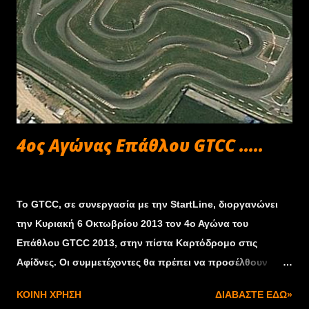
4ος Αγώνας Επάθλου GTCC .....
Σεπτεμβρίου 28, 2013
Το GTCC, σε συνεργασία με την StartLine, διοργανώνει
την Κυριακή 6 Οκτωβρίου 2013 τον 4ο Αγώνα του
Επάθλου GTCC 2013, στην πίστα Καρτόδρομο στις
Αφίδνες. Οι συμμετέχοντες θα πρέπει να προσέλθουν
στην πίστα μέχρι τις 09.00, οπότε θα ξεκινήσει ο τεχνικός
ΚΟΙΝΉ ΧΡΉΣΗ
ΔΙΑΒΆΣΤΕ ΕΔΏ»
έλεγχος και θα ακολουθήσει το briefing των οδηγών. Μετά