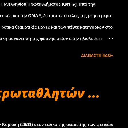
 Πανελληνίου Πρωταθλήματος Karting, από την
τικής και την ΟΜΑΕ, έφτασε στο τέλος της με μια μέρα-
ιρετικά θεαματικές μάχες και των πέντε κατηγοριών στο
τική συνάντηση της φετινής σεζόν στην ηλιόλουστη
α απρόοπτο, στις μάχες της ανάδειξης των φετινών
ΔΙΑΒΆΣΤΕ ΕΔΏ»
νιζόμενοι έδωσαν τον καλύτερό τους εαυτό πριν τη
i , η πολυπληθέστερη με 18 οδηγούς, χάρισε ορισμένες
ικά στον τελικό, που βρήκε νικητή τον Στυλιανό Πετρίση
ρωταθλητών ...
 μεταξύ άλλων με τον Γιώργο Στυλιανό (Speed Force,
 Zahos Karting, Praga-TM), που έκλεισαν το βάθρο! Το
Ιωάννης Θεολόγος Ντάφος (Praga Zahos Karting, Praga-
Κυριακή (26/11) στον τελικό της ανάδειξης των φετινών