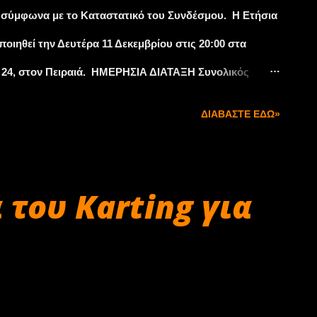
γία. Η...
, σύμφωνα με το Καταστατικό του Συνδέσμου. Η Ετήσια
οιηθεί την Δευτέρα 11 Δεκεμβρίου στις 20:00 στα
 24, στον Πειραιά. ΗΜΕΡΗΣΙΑ ΔΙΑΤΑΞΗ Συνολικός
μμα 2018 – Πρόγραμμα πρωταθλημάτων ταχύτητας,
ΔΙΑΒΆΣΤΕ ΕΔΏ»
ιαίο – Απολογισμός 2017 και σχεδιασμός 2018 Θέματα
ματα Σύμφωνα με το Καταστατικό του Συνδέσμου η
α με την παρουσία του 50% συν ενός των εχόντων
 του Karting για
υνδέσμου. Τονίζεται δε πως η προσέλευση όλων των
αι αναγκαία, δεδομένου πως τα θέματα της ημερησίας
των που απασχολούν τα μέλη του Συνδέσμου την