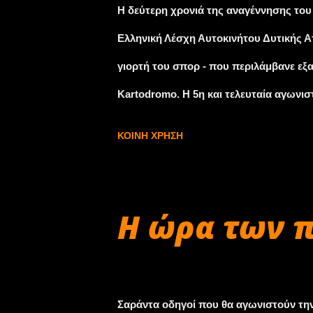
Η δεύτερη χρονιά της αναγέννησης του
Ελληνική Λέσχη Αυτοκινήτου Δυτικής Ατ
γιορτή του σπορ - που περιλάμβανε εξα
Kartodromo. Η 5η και τελευταία αγωνισ
πίστα των Αφιδνών κύλησε χωρίς κανέν
ΚΟΙΝΉ ΧΡΉΣΗ
πρωταθλητών Ελλάδας, καθώς οι 40 αγω
χειμερινή «ανάπαυλα». Η κατηγορία Min
από τις πιο συγκλονιστικές μάχες - ειδ
Η ώρα των π
(Chatzis Racing Team, FA-TM) στη μάχη
Exprit-TM) και τον Ανδρέα Σπανό (Praga
Νοεμβρίου 25, 2017
α’ σκέλος της ημέρας είχε κερδίσει ο 
Σαράντα οδηγοί που θα αγωνιστούν την 