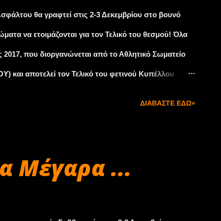
ντες θα διαγωνισθούν σε μία διαδρομή ακριβείας μήκους
σφάλτου θα γραφτεί στις 2-3 Δεκεμβρίου στο βουνό
...
ματα να ετοιμάζονται για τον Τελικό του θεσμού! Όλα
ος 2017, που διοργανώνεται από το Αθλητικό Σωματείο
) και αποτελεί τον Τελικό του φετινού Κυπέλλου
κριθεί ο Κυπελλούχος σε Γενική και F2. Αυτό έχει ως
ΔΙΑΒΆΣΤΕ ΕΔΏ»
η βαρύτητα και υψηλό επίπεδο συμμετεχόντων. Από τη
υμμετάσχουν και πληρώματα που δεν προσμετρούνται
 ενδιαφέρον θα είναι διπλό καθώς κάποιοι θα ριχτούν
α Μέγαρα ...
φάλτου και από την άλλη, κάποιοι άλλοι στη μάχη για
ά στο Πανελλήνιο Κύπελλο Ασφάλτου με συντελεστή 2,
ληρώματα που θα βαθμολογηθούν, θα λάβουν τους