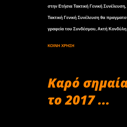
ανθρώπους προς ενημέρωση και ψυχαγω
στην Ετήσια Τακτική Γενική Συνέλευση
Τακτική Γενική Συνέλευση θα πραγματοπ
γραφεία του Συνδέσμου, Ακτή Κονδύλη
απολογισμός 2017 Αγωνιστικό πρόγρα
ΚΟΙΝΉ ΧΡΉΣΗ
αναβάσεων και ράλι. SEAJETS ΣΟΑΑ Εν
ασφαλείας Θέματα προβολής Λοιπά θέ
Γενική Συνέλευση θεωρείται σε απαρτί
Καρό σημαία
δικαίωμα ψήφου Τακτικών Μελών του Σ
το 2017 ...
Τακτικών Μελών θεωρείται σημαντική κ
διάταξης αφορούν το σύνολο των θεμά
Νοεμβρίου 26, 2017
προκειμένη χρονική περίοδο. ...