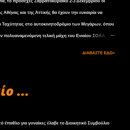
ια, το προσεχές Σαββατοκύριακο 2-3 Δεκεμβρίου οι
νας είχ...
 Αθήνας και της Αττικής θα έχουν την ευκαιρία να
α Ταχύτητας στο αυτοκινητοδρόμιο των Μεγάρων, όπου
την πολυαναμενόμενη τελική μάχη του Ενιαίου ΣΟΑΑ,
 Τουρισμού-Μεγάλου Τουρισμού, Formula Saloon και
ΔΙΑΒΆΣΤΕ ΕΔΏ»
να ανοικοδομήσει τον τελευταίο ενάμισι χρόνο τον
νοκίνητο αθλητισμό θεσμό της Ταχύτητας, προσπάθεια
είο ΕΛ.Λ.Α.Δ.Α. εξασφάλισε τις προϋποθέσεις για το
ο ...
στην πίστα των Μεγάρων, και για τη διοργάνωση -σε
.- του 3ου γύρου του φετινού Πανελλήνιου
στερη κατηγορία, με 15 συμμετοχές, είναι του Ενιαίου
 έπαθλο για γυναίκες έλαβε το Διοικητικό Συμβούλιο
Turbo. Ο θεσμός κ...