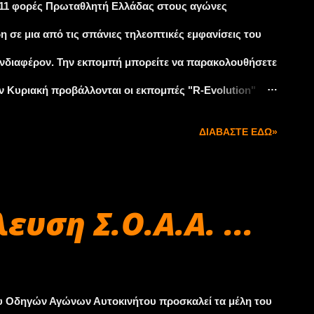
 11 φορές Πρωταθλητή Ελλάδας στους αγώνες
 σε μια από τις σπάνιες τηλεοπτικές εμφανίσεις του
 ενδιαφέρον. Την εκπομπή μπορείτε να παρακολουθήσετε
Την Κυριακή προβάλλονται οι εκπομπές "R-Evolution"
τα" στις 17:45. Όλες οι εκπομπές προβάλλονται μέσα
ΔΙΑΒΆΣΤΕ ΕΔΏ»
και από το Star Κεντρικής Ελλάδας στην ευρύτερη
 Super και Αχάια TV στην Πελοπόννησο. Παράλληλα οι
τη σελίδα της εκπομπής στο Facebook, ΕΔΩ!
ευση Σ.Ο.Α.Α. ...
ει το ραδιοφωνικό εβδομαδιαίο ραντεβού του Στράτου
 αυτοκινήτου μέσα από τη συχνότητα του Καναλιού 1
υπάρξουν τηλεφωνικές επικοινωνίες με πολλούς
ου Οδηγών Αγώνων Αυτοκινήτου προσκαλεί τα μέλη του