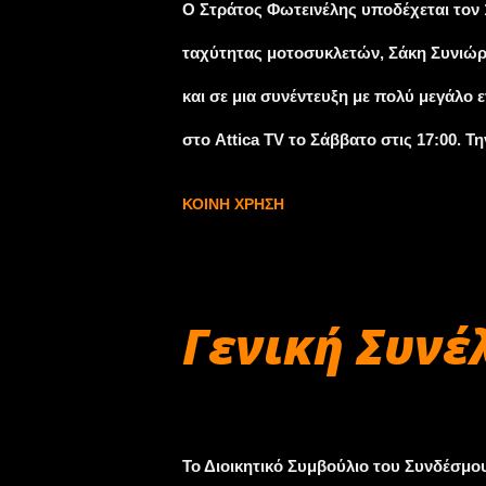
Ο Στράτος Φωτεινέλης υποδέχεται τον
ταχύτητας μοτοσυκλετών, Σάκη Συνιώρη
και σε μια συνέντευξη με πολύ μεγάλο
στο Attica TV το Σάββατο στις 17:00. 
στις 17:15 και "Παγκόσμια Πρωταθλήμα
ΚΟΙΝΉ ΧΡΉΣΗ
απο το Δίκτυο της HELLAS NET, καθώς 
περιοχή της Λαμίας και τα κανάλια TV
εκπομπές αναρτώνται κάθε εβδομάδα σ
Γενική Συνέλ
Παράλληλα και αυτή την εβδομάδα ισχύ
Φωτεινέλη με τους φίλους των αγώνων
Νοεμβρίου 28, 2017
του Πειραιά. Όπως κάθε εβδομάδα θα 
Το Διοικητικό Συμβούλιο του Συνδέσμ