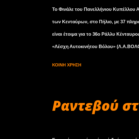
και στις δύο κατηγορίες. Οι συμμετέχο
Το Φινάλε του Πανελλήνιου Κυπέλλου Α
περίπου 1000 μέτρων, τύπου Rally Sprin
των Κενταύρων, στο Πήλιο, με 37 πληρώ
είναι έτοιμα για το 36ο Ράλλυ Κένταυρ
«Λέσχη Αυτοκινήτου Βόλου» (Λ.Α.ΒΟΛΟΥ
Ασφάλτινων Ράλλυ, μέσω του οποίου θα 
ΚΟΙΝΉ ΧΡΉΣΗ
αποτέλεσμα ο αγώνας να έχει ιδιαίτερ
στιγμή μάλιστα, που στον αγώνα θα σ
στην Τελική βαθμολογία του θεσμού, το
Ραντεβού στ
στη μάχη του Πανελλήνιου Κυπέλλου Ασ
τη νίκη. Το Ράλλυ Κένταυρος προσμετρ
Νοεμβρίου 29, 2017
το οποίο πρακτικά σημαίνει πως τα π