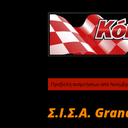
Α
Προβολή αναρτήσεων από Νοέμβρι
ν
α
Σ.Ι.Σ.Α. Gran
ρ
τ