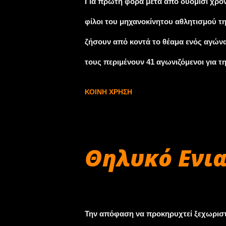
Για πρώτη φορά μετά από δυόμισι χρόν
διπλούς βαθμούς σε σύγκριση, αν ο αγώ
φίλοι του μηχανοκίνητου αθλητισμού της
ζήσουν από κοντά το θέαμα ενός αγών
τους περιμένουν 41 αγωνιζόμενοι για 
καθώς και των θεαματικών κατηγοριών
ΚΟΙΝΉ ΧΡΉΣΗ
Ιστορικών! Πιστό στην προσπάθειά του 
τόσο σημαντικό για τον Eλληνικό μηχα
με κόστος ουδόλως αμελητέο, το Σωματ
Θηλυκό Ενιαί
κρίσιμο βήμα της φετινής επιστροφής 
συνεργασία με το Σωματείο Α.Σ.Σ.Ο.Α.Α
Νοεμβρίου 28, 2017
Πρωταθλήματος Ταχύτητας. Η πολυπληθέ
Την απόφαση να προκηρυχτεί ξεχωριστό
ΣΟΑΑ με τα ισοδύναμα Skoda Fabia 1.2 