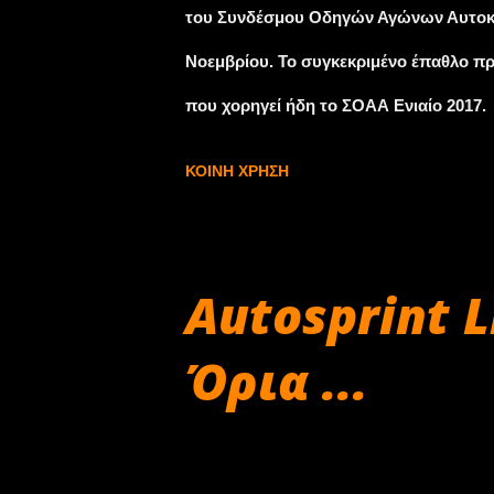
του Συνδέσμου Οδηγών Αγώνων Αυτοκιν
Νοεμβρίου. Το συγκεκριμένο έπαθλο π
που χορηγεί ήδη το ΣΟΑΑ Ενιαίο 2017.
περιόδου του Ενιαίου, αποφασίστηκε έτ
ΚΟΙΝΉ ΧΡΉΣΗ
Συμβούλιο και για μια ακόμη φορά ο 
Λεπτομέρειες για το συγκεκριμένο έπα
προετοιμασίας του Ενιαίου για το 2018.
Autosprint L
Όρια ...
Νοεμβρίου 28, 2017