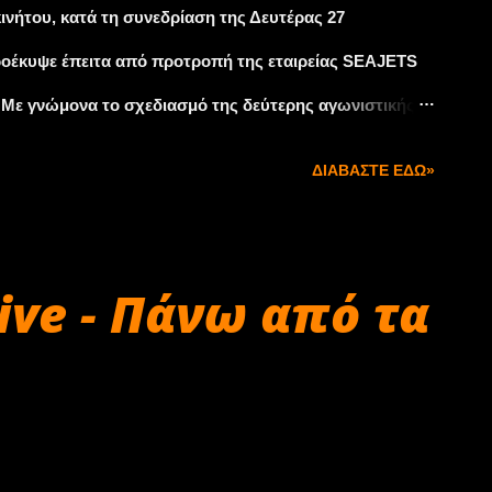
ήτου, κατά τη συνεδρίαση της Δευτέρας 27
ροέκυψε έπειτα από προτροπή της εταιρείας SEAJETS
 Με γνώμονα το σχεδιασμό της δεύτερης αγωνιστικής
σι, η πρόταση να γίνει αποδεκτή από το Διοικητικό
ΔΙΑΒΆΣΤΕ ΕΔΏ»
ΣΟΑΑ να πρωτοπορήσει στους ελληνικούς αγώνες.
θλο θα ανακοινωθούν αργότερα στο πλαίσιο της
ive - Πάνω από τα