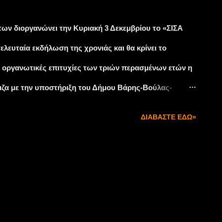
ων διοργανώνει την Κυριακή 3 Δεκεμβρίου το «ΣΙΣΑ
ελευταία εκδήλωση της χρονιάς και θα κρίνει το
 οργανωτικές επιτυχίες των τριών περασμένων ετών η
ιζα με την υποστήριξη του Δήμου Βάρης-Βούλας-
ουν ιστορικά αυτοκίνητα κατασκευής έως και το 1987
ΔΙΑΒΆΣΤΕ ΕΔΏ»
πό το 1988 έως και το 1997 (κατηγορία Potentially
τες θα μπορούν να επιλέξουν να διαγωνισθούν είτε στην
έσω ωριαία ταχύτητα έως 50 χλμ) ή στην κατηγορία
μ). Δικαίωμα συγκομιδής βαθμών για το πρωτάθλημα
ατηγοριών, απαγορεύεται όμως η ταυτόχρονη συμμετοχή