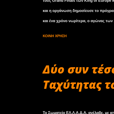
τους Grand Finals των King of Europe κ
και η οργάνωση δημοσίευσε το πρόγρα
και ένα χρόνο νωρίτερα, ο αγώνας των 
ενδιαφέρον για την ανάδειξη των πρωτ
ΚΟΙΝΉ ΧΡΉΣΗ
θεσμών θα αποδοθούν διπλάσιοι βαθμο
«παγκόσμιους» Daigo Saito και Nasser
Marco Zakoruil και Rick Van Goethem,
Δύο συν τέσ
διεθνές επίπεδο Ελλήνων. Η δράση στο
Ταχύτητας το
απόγευμα της Παρασκευής 5/10 με τις 
Σάββατο περιλαμβάνει τις ελεύθερες δοκ
Σεπτεμβρίου 25, 2018
-από τις 15:30- τις κατατακτήριες δοκιμέ
Το Σωματείο ΕΛ.Λ.Α.Δ.Α. ανέλαβε, με 