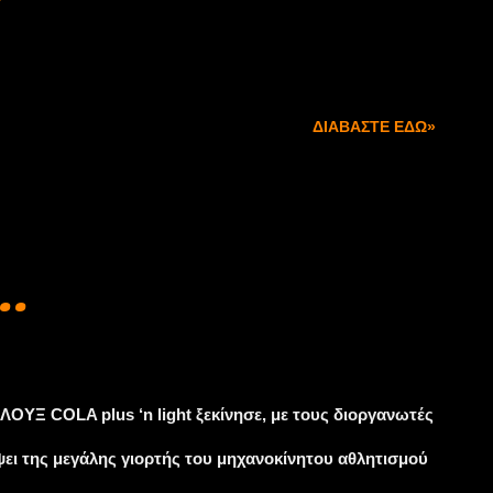
 4 & 5 Μαΐου 2019, ο τρίτος στις 18, 19 & 20 Οκτωβρίου
ΔΙΑΒΆΣΤΕ ΕΔΏ»
..
ΛΟΥΞ COLA plus ‘n light ξεκίνησε, με τους διοργανωτές
ει της μεγάλης γιορτής του μηχανοκίνητου αθλητισμού