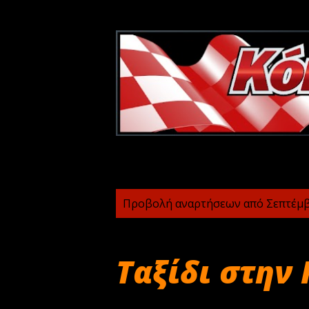
Α
Προβολή αναρτήσεων από Σεπτέμβ
ν
α
Ταξίδι στην 
ρ
τ