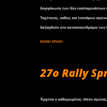
διοργάνωση των δύο εναπομεινάντων 
Ταχύτητας, καθώς και τεσσάρων αγώνων
διεξαχθούν στο αυτοκινητοδρόμιο των
για τις 16-18 Νοεμβρίου και τις 14-16 Δ
ΚΟΙΝΉ ΧΡΉΣΗ
προγραμματίζει να διοργανώσει δύο αγ
Ομοσπονδίας κατέληξε να κάνει αποδεκ
πιστεύοντας ότι θα αποτελέσει την α
27o Rally Sp
Ταχύτητας, προς όφελος του μηχανοκί
Σεπτεμβρίου 25, 2018
Έρχεται ο καθιερωμένος πλέον αγώνας 