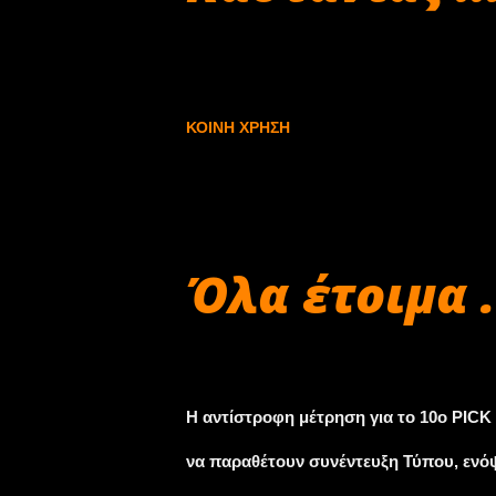
ακολουθήσει δύο μήνες αργότερα στις 3,
Σεπτεμβρίου 27, 2018
2019 και ο τελευταίος σ...
ΚΟΙΝΉ ΧΡΉΣΗ
Όλα έτοιμα .
Σεπτεμβρίου 26, 2018
Η αντίστροφη μέτρηση για το 10ο PICK 
να παραθέτουν συνέντευξη Τύπου, ενόψ