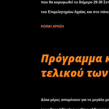
που θα κορυφωθεί το διήμερο 29-30 Σε
του Επιμελητηρίου Αχαϊας και στο πάν
Αλεξόπουλος, ο πρόεδρος του Επιμελη
ΚΟΙΝΉ ΧΡΉΣΗ
αναψυκτικών Λουξ (η Λουξ Cola Plus ΄n 
Μαρλαφέκας και ο πρόεδρος του Αυτοκ
Συντονιστής της παρουσίασης ήταν ο δ
Πρόγραμμα κ
Μαρίας Καραγεωργοπούλου στην προβολ
τελικού των 
προβολή των τρέιλερς των PICK των π
δόθηκε στον πρώην Δήμαρχο Πατρέων, Α
Σεπτεμβρίου 26, 2018
πραγματοποιήθηκε ο πρώτος αγώνας. «Σ
Δέκα μέρες απομένουν για το μεγάλο ρ