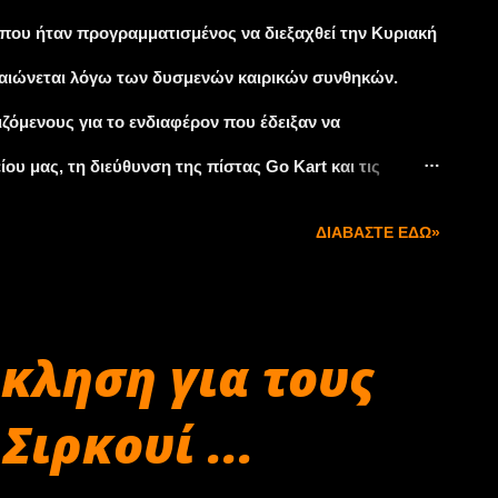
 του νησιού και το χωριό Λάκκοι. Στη μήκους 3,8
ου ήταν προγραμματισμένος να διεξαχθεί την Κυριακή
ετρημένες δοκιμές τ...
αταιώνεται λόγω των δυσμενών καιρικών συνθηκών.
ζόμενους για το ενδιαφέρον που έδειξαν να
υ μας, τη διεύθυνση της πίστας Go Kart και τις
φορά βρέθηκαν στο πλευρό μας.
ΔΙΑΒΆΣΤΕ ΕΔΏ»
κληση για τους
Σιρκουί ...