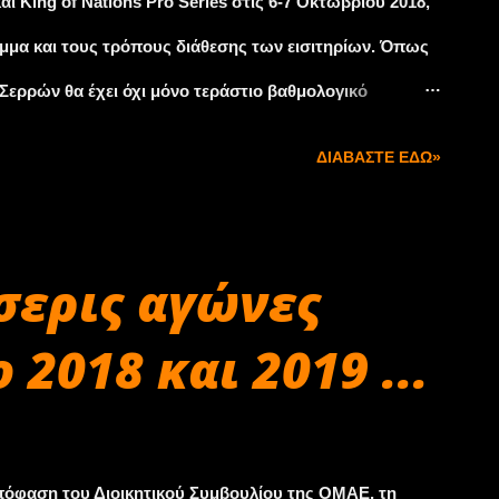
αι King of Nations Pro Series στις 6-7 Οκτωβρίου 2018,
μμα και τους τρόπους διάθεσης των εισιτηρίων. Όπως
Σερρών θα έχει όχι μόνο τεράστιο βαθμολογικό
αθλημάτων, αφού και φέτος στους τελικούς των δύο
ΔΙΑΒΆΣΤΕ ΕΔΏ»
ί, αλλά και λόγω των συμμετοχών: από τους
 Almutairi, και τους Ευρωπαίους πρωτοπόρους του ΚΟΕ
 μέχρι την «αφρόκρεμα» των άκρως ανταγωνιστικών σε
σερις αγώνες
 αυτοκινητοδρόμιο των Σερρών θα ξεκινήσει το
 2018 και 2019 ...
πρώτες ελεύθερες δοκιμές όλων των οδηγών. Το
ιμές ανά κατηγορία μέχρι το μεσημέρι, και στη συνέχεια
ς. Η Κυριακή, ...
απόφαση του Διοικητικού Συμβουλίου της ΟΜΑΕ, τη