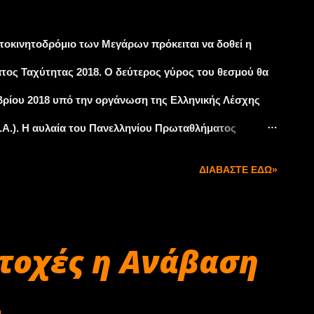
τοκινητοδρόμιο των Μεγάρων πρόκειται να δοθεί η
τος Ταχύτητας 2018. Ο δεύτερος γύρος του θεσμού θα
μβρίου 2018 υπό την οργάνωση της Ελληνικής Λέσχης
Δ.Α.). Η αυλαία του Πανελληνίου Πρωταθλήματος
α, σχεδόν 20 ημέρες αργότερα και συγκεκριμένα στις 14,
ΔΙΑΒΆΣΤΕ ΕΔΏ»
αι τελευταίο αγώνα της διοργάνωσης. Το
αμείνει, ωστόσο, στο επίκεντρο του αγωνιστικού
ειται να φιλοξενήσει τους τέσσερις αγώνες ταχύτητας
τοχές η Ανάβαση
 Η πρώτη αγωνιστική συνάντηση έχει προγραμματιστεί
.
 ο δεύτερος αγώνας ταχύτητας για το 2019 θα