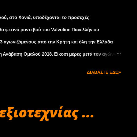
λού, στα Χανιά, υποδέχονται το προσεχές
ο φετινό ραντεβού του Valvoline Πανελλήνιου
3 αγωνιζόμενους από την Κρήτη και όλη την Ελλάδα
 Ανάβαση Ομαλού 2018. Είκοσι μέρες μετά τον αγώνα
α διασχίζει το Αιγαίο για τις μάχες τίτλου όλων των
ΔΙΑΒΆΣΤΕ ΕΔΏ»
τηγορίας Ν, δεκαπέντε της Α, δώδεκα της Ε, εννέα της
ετέχοντες στο Πρωτάθλημα Αναβάσεων Ιστορικών
εαματικό αγώνα στους Κρητικούς φίλους του
ξιοτεχνίας ...
 τεχνική και εξαιρετικά ασφαλής διαδρομή ξεκινά από το
υ λιμανιού της Σούδας και 10 χλμ. από την πόλη των