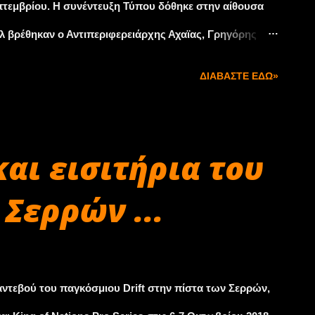
πτεμβρίου. Η συνέντευξη Τύπου δόθηκε στην αίθουσα
ελ βρέθηκαν ο Αντιπεριφερειάρχης Αχαϊας, Γρηγόρης
τηρίου Αχαϊας και εκπρόσωπος της βιομηχανίας
ΔΙΑΒΆΣΤΕ ΕΔΏ»
Light είναι ο βασικός χορηγός του ιβέντ), Πλάτωνας
ινητιστικού Ομίλου Πατρών, Αλέξης Παυλόπουλος.
ημοσιογράφος, Τάκης Πουρναράκης, με την βοήθεια της
αι εισιτήρια του
ή των βίντεο. Η συνέντευξη Τύπου ξεκίνησε με την
Σερρών ...
ροηγούμενων χρόνων, ενώ στην συνέχεια ο λόγος
νδρέα Φούρα, στη διάρκεια της θητείας του οποίου
την αρχή είχα...
αντεβού του παγκόσμιου Drift στην πίστα των Σερρών,