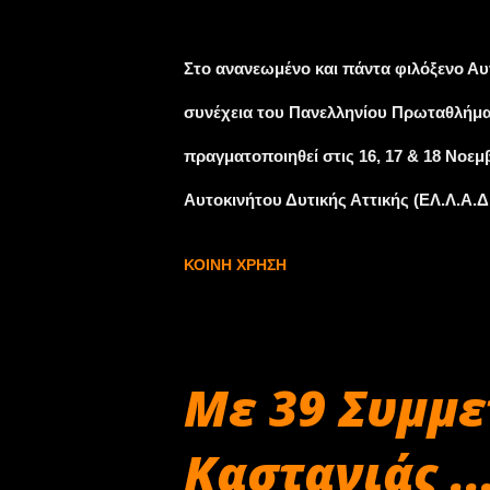
Σεπτεμβρίου 27, 2018
Στο ανανεωμένο και πάντα φιλόξενο Αυ
συνέχεια του Πανελληνίου Πρωταθλήμα
πραγματοποιηθεί στις 16, 17 & 18 Νοε
Αυτοκινήτου Δυτικής Αττικής (ΕΛ.Λ.Α.
Ταχύτητας 2018 θα πέσει στην ίδια πίστ
ΚΟΙΝΉ ΧΡΉΣΗ
15 & 16 Δεκεμβρίου 2018 με τον τρίτο κ
Αυτοκινητοδρόμιο των Μεγάρων θα παρ
ενδιαφέροντος και το 2019, καθώς πρόκ
Με 39 Συμμε
του Πανελληνίου Πρωταθλήματος 2019.
Καστανιάς ..
για το τριήμερο 1, 2 & 3 Μαρτίου 2019,