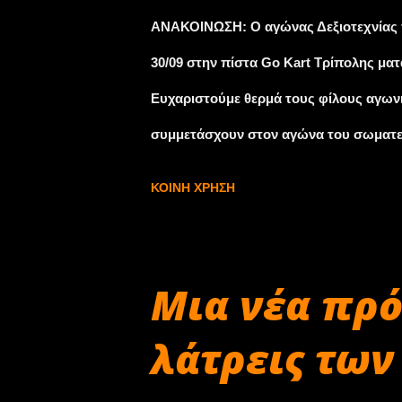
Χανίων, και κατευθύνεται προς το Νότο
ΑΝΑΚΟΙΝΩΣΗ: Ο αγώνας Δεξιοτεχνίας π
χιλιομέτρων Ανάβαση Ομαλού, οι χρονομ
30/09 στην πίστα Go Kart Τρίπολης μ
Ευχαριστούμε θερμά τους φίλους αγωνι
συμμετάσχουν στον αγώνα του σωματείο
δημόσιες υπηρεσίες που για άλλη μια 
ΚΟΙΝΉ ΧΡΉΣΗ
Μια νέα πρό
λάτρεις των 