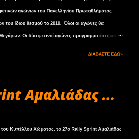
φετινών αγώνων του Πανελληνίου Πρωταθλήματος
 του ίδιου θεσμού το 2019. Όλοι οι αγώνες θα
 Μεγάρων. Οι δύο φετινοί αγώνες προγραμματίστηκαν
εκεμβρίου 2018, ενώ για το επόμενο έτος το Σωματείο
ΔΙΑΒΆΣΤΕ ΕΔΏ»
ώνες την Άνοιξη κι δύο το Φθινόπωρο. Το ΔΣ της
τή την πρόταση του Σωματείου ΕΛ.Λ.Α.Δ.Α.,
φορμή της πολυπόθητης επανεκκίνησης των αγώνων
rint Αμαλιάδας ...
νητου αθλητισμού της χώρας μας.
του Κυπέλλου Χώματος, το 27o Rally Sprint Αμαλιάδας