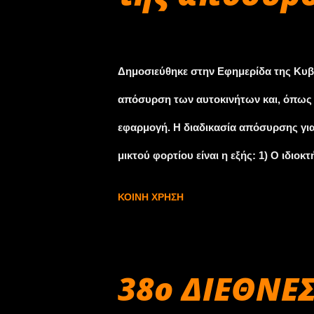
Σεπτεμβρίου 30, 2009
Δημοσιεύθηκε στην Εφημερίδα της Κυβ
απόσυρση των αυτοκινήτων και, όπως 
εφαρμογή. Η διαδικασία απόσυρσης για 
μικτού φορτίου είναι η εξής: 1) Ο ιδι
προς απόσυρση το όχημα σε έναν από 
ΚΟΙΝΉ ΧΡΉΣΗ
Επεξεργασίας ή εγκεκριμένους χώρους 
ενδιαφερόμενοι μπορούν να ενημερωθο
συνέχεια, λαμβάνει τη σχετική βεβαί
38ο ΔΙΕΘΝΕ
σε οκτώ ημέρες η Εγκατάσταση Επεξεργ