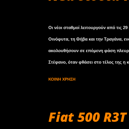
Σεπτεμβρίου 30, 2009
Οι νέοι σταθμοί λειτουργούν από τις 2
Οινόφυτα, τη Θήβα και την Τραγάνα, εν
ακολουθήσουν σε επόμενη φάση πλευρι
Στέφανο, όταν φθάσει στο τέλος της 
Οδός ΑΕ», εκμεταλλεύεται το τμήμα τη
ΚΟΙΝΉ ΧΡΉΣΗ
του Μαλιακού, ταυτόχρονα με τη λειτου
βάση τα διανυόμενα χιλιόμετρα (0,037 ευ
διαδρομής, ένας οδηγός επιβατικού αυτ
Fiat 500 R3T
πρόσφατα. H διαδρομή Μεταμόρφωση Ατ