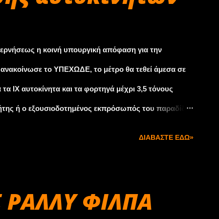
ερνήσεως η κοινή υπουργική απόφαση για την
ανακοίνωσε το ΥΠΕΧΩΔΕ, το μέτρο θα τεθεί άμεσα σε
τα ΙΧ αυτοκίνητα και τα φορτηγά μέχρι 3,5 τόνους
οκτήτης ή ο εξουσιοδοτημένος εκπρόσωπός του παραδίδει
τους 81 εγκεκριμένους χώρους (Εγκαταστάσεις
ΔΙΑΒΆΣΤΕ ΕΔΏ»
συλλογής οχημάτων, για τους οποίους οι
ύν στο www.edoe.gr ή στο τηλέφωνο 210-6899039). Στη
ωση παραλαβής του προς απόσυρση οχήματος. 2) Μέσα
Σ ΡΑΛΛΥ ΦΙΛΠΑ
ασίας χορηγεί στον ενδιαφερόμενο ιδιοκτήτη