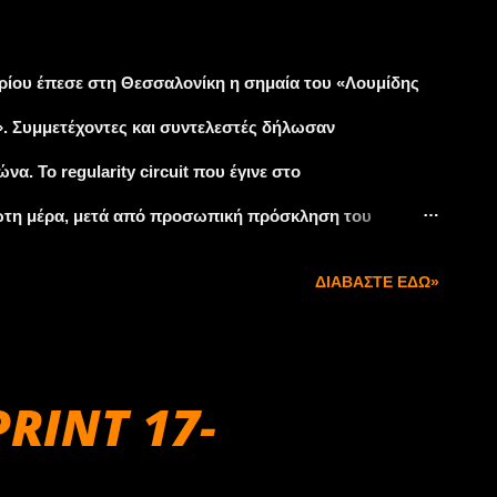
ς. Προκειμένου, παράλληλα, να γίνει και η οριστική
πό τα οικεία μητρώα, διαβιβάζεται αντίγραφο του
ρίου έπεσε στη Θεσσαλονίκη η σημαία του «Λουμίδης
 στοιχεία κυκλοφορίας του οχήματος (πινακίδες ...
». Συμμετέχοντες και συντελεστές δήλωσαν
α. Το regularity circuit που έγινε στο
ώτη μέρα, μετά από προσωπική πρόσκληση του
ιστή ανάμνηση στα 73 πληρώματα από την Ελλάδα, την
ΔΙΑΒΆΣΤΕ ΕΔΏ»
υμμετέχοντες κατά την διάρκεια του αγώνα είχαν την
όλεις των Σερρών, Ξάνθης, Κομοτηνής και Δράμας. Τα
υς σε υπέροχες διαδρομές της χώρας με σταθμούς το
PRINT 17-
ς του Χολομώντα κατευθυνόμενοι προς τη
ς και τον Πολύγυρο. Το Σάββατο μετά το αγωνιστικό