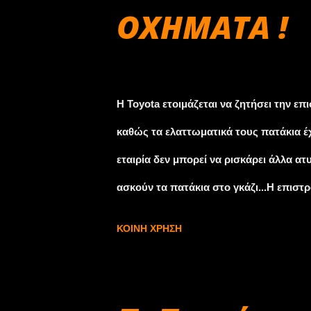
ΟΧΗΜΑΤΑ !
ΑΠΟΣΥΡΣΗ ΚΑΤΕΥΘΕΙΑΝ.
Σεπτεμβρίου 30, 2009
H Toyota ετοιμάζεται να ζητήσει την 
καθώς τα ελαττωματικά τους πατάκια 
εταιρία δεν μπορεί να ρισκάρει άλλα 
ασκούν τα πατάκια στο γκάζι...Η επιστ
τεράστιες πωλήσεις. Η φήμη του μάλισ
ΚΟΙΝΉ ΧΡΉΣΗ
στην Toyota τον τίτλο της μεγαλύτερη
General Motors.Το πρόβλημα αυτό προκ
προσπαθεί να ανακάμψει μετά τη μείωσ