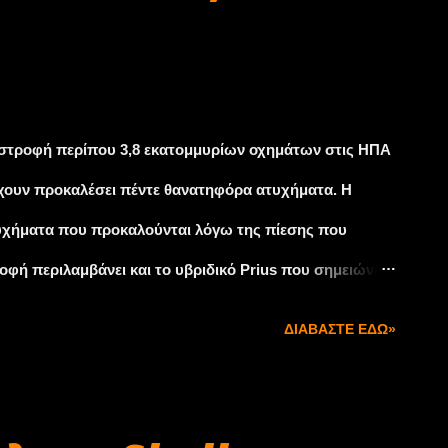
επιστροφή περίπου 3,8 εκατομμυρίων οχημάτων στις ΗΠΑ
έχουν προκαλέσει πέντε θανατηφόρα ατυχήματα. Η
ατυχήματα που προκαλούνται λόγω της πίεσης που
ροφή περιλαμβάνει και το υβριδικό Prius που σημειώνει
τα ως ασφαλές και ποιοτικό αυτοκίνητο έφερε πέρσι
ΔΙΑΒΆΣΤΕ ΕΔΏ»
ς παγκοσμίως αυτοκινητοβιομηχανίας, ξεπερνώντας την
ύπτει σε μια δύσκολη εποχή για την εταιρία, καθώς
η-ρεκόρ στις πωλήσεις. Η κυβέρνηση των ΗΠΑ έχει