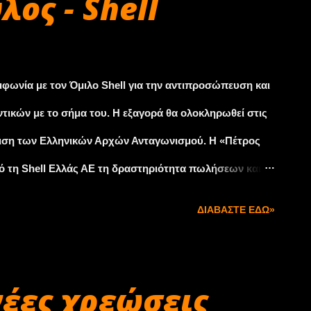
ος - Shell
ιλαμβάνουν 17 συγκρούσεις και πέντε θανατηφόρα
ολύ νωρίς για να εκτιμήσει το κόστος αυτής της
eutsche Securities εκτιμησε ότι θα της στοιχίσει
ωνία με τον Όμιλο Shell για την αντιπροσώπευση και
ράμμισε ότι το μεγ...
τικών με το σήμα του. Η εξαγορά θα ολοκληρωθεί στις
κριση των Ελληνικών Αρχών Ανταγωνισμού. H «Πέτρος
 τη Shell Ελλάς ΑΕ τη δραστηριότητα πωλήσεων και
ιλίας, αεροπορίας και βιομηχανίας. Ακόμη, θα παρέχει
ΔΙΑΒΆΣΤΕ ΕΔΏ»
διεθνείς πελάτες ναυτιλίας της Shell Marine Products.
δοτηθεί από ίδια κεφάλαια και δανεισμό, εκτιμάται ότι
ευρώ.
νέες χρεώσεις