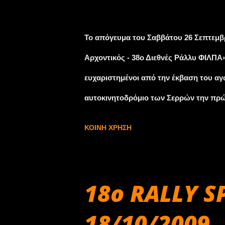
πιστοποιητικό καταστροφής του οχήματο
Σεπτεμβρίου 30, 2009
διαγραφή του αποσυρόμενου οχήματος α
Το απόγευμα του Σαββάτου 26 Σεπτεμβ
πιστοποιητικού καταστροφής μαζί με τα
Αρχοντικός - 38ο Διεθνές Ράλλυ ΦΙΛΠΑ
ευχαριστημένοι από την έκβαση του αγών
αυτοκινητοδρόμιο των Σερρών την πρ
Δημάρχου της πόλης, άφησε μία ξεχωρ
ΚΟΙΝΉ ΧΡΉΣΗ
Αγγλία, την Κύπρο και τη Τουρκία. Οι σ
ευκαιρία να γνωρίσουν τις φιλόξενες π
πληρώματα οδήγησαν τα αυτοκίνητά το
18o RALLY S
Σπήλαιο του ποταμού Αγγίτη, το Δάσο
18/10/2009
παραθαλάσσια Ολυμπιάδα της Χαλκιδική