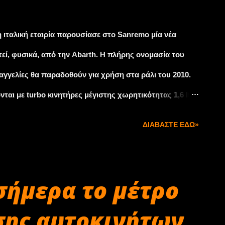
 και θα φτάσει τα 11,50 ευρώ. Στη διαδρομή Αθήνα -
,70 ευρώ. Σαφώς πιο ακριβές οι τιμές διέλευσης για τα
 ιταλική εταιρία παρουσίασε στο Sanremo μία νέα
ίας κατηγορίας και...
εί, φυσικά, από την Abarth. Η πλήρης ονομασία του
ραγγελίες θα παραδοθούν για χρήση στα ράλι του 2010.
ται με turbo κινητήρες μέγιστης χωρητικότητας 1,6 lt
 1.080 kg. Το Abarth 500 R3T εφοδιάζεται με τουρμπάτο
ΔΙΑΒΆΣΤΕ ΕΔΏ»
ην μετάδοση αναλαμβάνει σειραϊκό κιβώτιο έξι σχέσεων,
στική χρήση, τα δισκόφρενα είναι της Brembo ενώ στο
 ασφαλείας έξι σημείων. Τις επόμενες μέρες αναμένονται
σήμερα το μέτρο
σης αυτοκινήτων