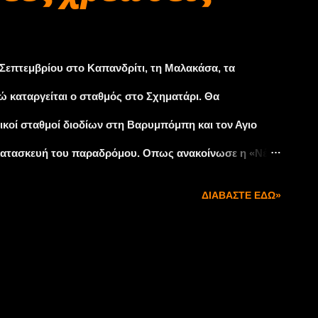
9 Σεπτεμβρίου στο Καπανδρίτι, τη Μαλακάσα, τα
ώ καταργείται ο σταθμός στο Σχηματάρι. Θα
κοί σταθμοί διοδίων στη Βαρυμπόμπη και τον Αγιο
η κατασκευή του παραδρόμου. Οπως ανακοίνωσε η «Νέα
ς εθνικής οδού από τη Μεταμόρφωση έως την είσοδο
ΔΙΑΒΆΣΤΕ ΕΔΏ»
ργία των νέων σταθμών θα ισχύσει και νέα χρέωση, με
ρώ ανά χιλιόμετρο). Για να διασχίσει τα 175 χλμ. της
οκινήτου θα πληρώνει 6,5 αντί για 5,5 ευρώ ως
τικής μέχρι Σκάρφεια Φθιώτιδας για ένα επιβατικό