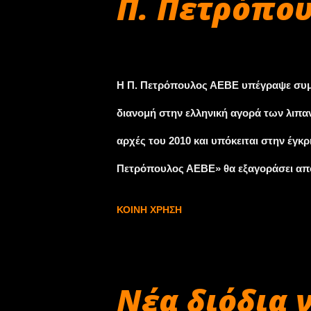
Π. Πετρόπουλ
δεχθεί 100 σχετικές αναφορές που περ
ατυχήματα.Η Toyota δήλωσε ότι είναι π
Σεπτεμβρίου 30, 2009
κίνησης. Ο αναλυτής Κερτ Σάνγκερ της D
Η Π. Πετρόπουλος ΑΕΒΕ υπέγραψε συμφ
περίπου 50 – 100 εκατ. δολάρια και υπογ
διανομή στην ελληνική αγορά των λιπαν
αρχές του 2010 και υπόκειται στην έγ
Πετρόπουλος ΑΕΒΕ» θα εξαγοράσει από
εμπορίας λιπαντικών αυτοκινήτου, ναυτ
ΚΟΙΝΉ ΧΡΉΣΗ
υπηρεσίες παράδοσης λιπαντικών στους 
Το κόστος της εξαγοράς, που θα χρηματο
θα ανέλθει σε περίπου 14 εκατομμύρια 
Νέα διόδια 