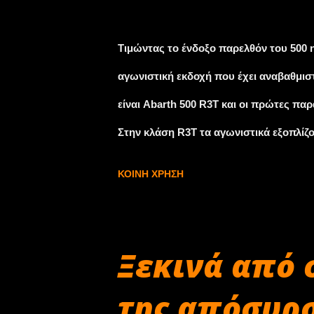
αυτοκίνητο κόστιζε έως τώρα 8,25 ευρώ
Σεπτεμβρίου 30, 2009
Χαλκίδα από 5,50 ευρώ θα μειωθεί στα 3
Τιμώντας το ένδοξο παρελθόν του 500 η
φορτηγά οχήματα: 16,2 ευρώ για τα μεσα
αγωνιστική εκδοχή που έχει αναβαθμιστ
είναι Abarth 500 R3T και οι πρώτες πα
Στην κλάση R3T τα αγωνιστικά εξοπλίζον
ενώ το επιτρεπόμενο βάρος είναι μέχρι
ΚΟΙΝΉ ΧΡΉΣΗ
κινητήρα 1,4 lt που αποδίδει 180 PS. Τ
η ανάρτηση είναι ρυθμισμένη για αγωνι
εσωτερικό υπάρχουν roll-bar και ζώνες
Ξεκινά από 
περισσότερες λεπτομέρειες.
της απόσυρ