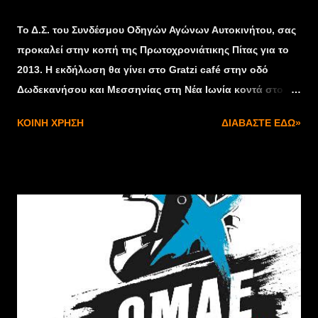
Το Δ.Σ. του Συνδέσμου Οδηγών Αγώνων Αυτοκινήτου, σας
προκαλεί στην κοπή της Πρωτοχρονιάτικης Πίτας για το
2013. Η εκδήλωση θα γίνει στο Gratzi café στην οδό
Δωδεκανήσου και Μεσσηνίας στη Νέα Ιωνία κοντά στο
Ολυμπιακό Στάδιο(Ο.Α.Κ.Α), σήμερα Σάββατο 16
ΚΟΙΝΉ ΧΡΉΣΗ
ΔΙΑΒΆΣΤΕ ΕΔΏ»
Φεβρουαρίου στις 06.00 μ.μ. Θα χαρούμε ιδιαίτερα με
την παρουσία σας το Δ.Σ.