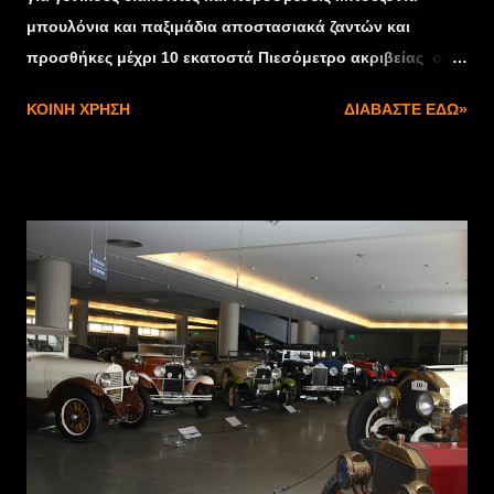
μπουλόνια και παξιμάδια αποστασιακά ζαντών και
προσθήκες μέχρι 10 εκατοστά Πιεσόμετρο ακριβείας σε
BAR - PSI με ξεφούσκωμα START BUTTON και όπως
ΚΟΙΝΉ ΧΡΉΣΗ
ΔΙΑΒΆΣΤΕ ΕΔΏ»
πάντα τα προϊόντα ΟΜΡ CORSA CLUB - ΔΗΜΟΣ
ΡΙΖΙΚΑΡΗΣ ΔΟΡΥΖΑ 9 ΤΗΛ. 210-6777240-1
info@corsaclub.gr