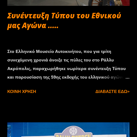
Συνέντευξη Τύπου του Εθνικού
μας Αγώνα .....
Φεβρουαρίου 12, 2013
Στο Ελληνικό Μουσείο Αυτοκινήτου, που για τρίτη
συνεχόμενη χρονιά άνοιξε τις πύλες του στο Ράλλυ
Ακρόπολις, παραχωρήθηκε νωρίτερα συνέντευξη Τύπου
και παρουσίαση της 59ης εκδοχής του ελληνικού αγώνα
του Παγκόσμιου Πρωταθλήματος Ράλλυ, που θα διεξαχθεί
ΚΟΙΝΉ ΧΡΉΣΗ
ΔΙΑΒΆΣΤΕ ΕΔΏ»
στις 31 Μαΐου-2 Ιουνίου 2013. Στην εκδήλωση, όπου
παρευρέθη ο Περιφερειάρχης Πελοποννήσου, κ. Πέτρος
Τατούλης, ο βουλευτής Κορινθίας, κ. Χρίστος Δήμας, η
ενεταλμένη σύμβουλος αθλητισμού του Δήμου Αθηναίων,
κ. Παναγιώτα Ψαράκη, όπως και εκπρόσωποι της τοπικής