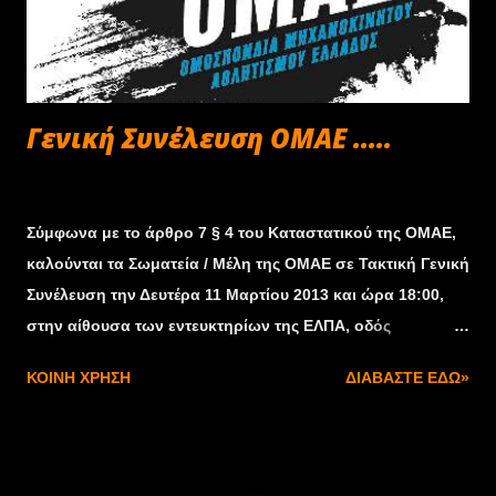
Γενική Συνέλευση ΟΜΑΕ .....
Φεβρουαρίου 14, 2013
Σύμφωνα με το άρθρο 7 § 4 του Καταστατικού της ΟΜΑΕ,
καλούνται τα Σωματεία / Μέλη της ΟΜΑΕ σε Τακτική Γενική
Συνέλευση την Δευτέρα 11 Μαρτίου 2013 και ώρα 18:00,
στην αίθουσα των εντευκτηρίων της ΕΛΠΑ, οδός
Μεσογείων 395, Αγ. Παρασκευή ( 3ος όροφος ). ΗΜΕΡΗΣΙΑ
ΚΟΙΝΉ ΧΡΉΣΗ
ΔΙΑΒΆΣΤΕ ΕΔΏ»
ΔΙΑΤΑΞΗ 1.Υποβολή και έγκριση του απολογισμού του
2012 2. Έγκριση των υπό ένταξη Σωματείων στην ΟΜΑΕ –
Αίτημα διαγραφής Σωματείου ΑΛΕΖ 3. Ενημέρωση για την
πορεία της ΟΜΑΕ και τις εξελίξεις 4. Άλλα θέματα