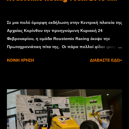
Φεβρουαρίου 26, 2013
Σε μια πολύ όμορφη εκδήλωση στην Κεντρική πλατεία της
Αρχαίας Κορίνθου την προηγούμενη Κυριακή 24
Φεβρουαρίου, η ομάδα Roustemis Racing έκοψε την
Πρωτοχρονιάτικη πίτα της. Οι πάρα πολλοί φίλοι -μικροί
& μεγάλοι-του Κορίνθιου οδηγού δήλωσαν "παρών" και
ΚΟΙΝΉ ΧΡΉΣΗ
ΔΙΑΒΆΣΤΕ ΕΔΏ»
απόλαυσαν την φιλοξενία του Αλέξανδρου και της Ελένης
Ρουστέμη. Μετά από μια δύσκολη χρονιά, με πολλά πάνω
- κάτω, όλοι οι παρευρισκόμενοι ευχήθηκαν τα καλύτερα
στην ομάδα για το 2013.
Στην πολύ ζεστή εκδήλωση, έδωσαν το δικό τους χρώμα τ
α μέλη του Sierra Club, και οι "μικροί" φίλοι του
Αλέξανδρου. Και του χρόνου !!!