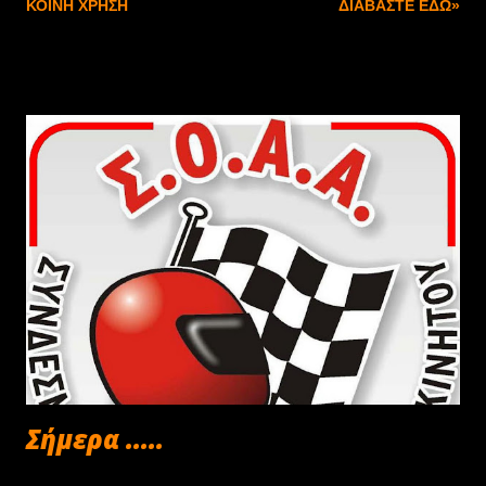
ΚΟΙΝΉ ΧΡΉΣΗ
ΔΙΑΒΆΣΤΕ ΕΔΏ»
με την σπουδαιότητα που της αρμόζει. Αντίστοιχη άλλων
- ανεπτυγμένων Ευρωπαϊκών Χωρών. Παρόλα αυτά
όμως, νιώθουμε θυμό και αγανάκτηση, αφού δεν
μπορούμε να παραβλέψουμε το γεγονός ότι ακόμα και
τώρα, το ξεπερασμένο και απαρχαιωμένο καθεστώς της
ΕΛΠΑ, δημιουργεί πάλι, σοβαρά προβλήματα στο χώρο.
Iδιαίτερα δε, με την αναξιοπιστία της σαν «φορέας» να
καλύψει χρηματικά το ασφαλιστήριο συμβόλαιο,
ουσιαστικά αφήνει έκθετους τους αγώνες, τον κόσμο και
τους επαγγελματίες που το περιστοιχίζουν. Σημειωτέον
ότι, για το εν λόγο ασφαλιστήριο συμβόλαιο, έχουν
εισπραχθεί τα χρήματα από τα παράβολα της περσινής
χρονιάς. Χρήματα δηλαδή, που οι οδηγοί αγώνων, οι
αγωνιστικές ομάδες ...
Σήμερα .....
Φεβρουαρίου 16, 2013