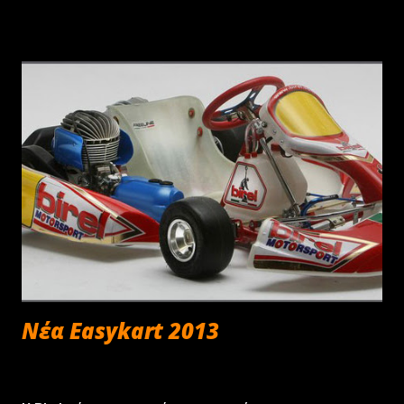
περάσει από τη διαδικασία της "κόντρας" στους δρόμους,
ο Κώστας Πατσουρέας και ο Δημήτρης Παπαδόπουλος,
γνωστός και ως "Καταραμένος". Όπως κάθε εβδομάδα οι
γραμμές επικοινωνίας για το κοινό θα είναι ανοιχτές γι
αμισή ώρα ώστε να καταθέσει όποιος επιθυμεί την
άποψή του, ενώ θα υπάρχει και η διαδικασία της
κλήρωσης με πλούσια και χρηστικά δώρα. “Auto Sprint
Live” κάθε Τετάρτη απόγευμα από τις 20:00 έως τις 21:00
ζωντανά στο ART TV.
Νέα Easykart 2013
Φεβρουαρίου 19, 2013