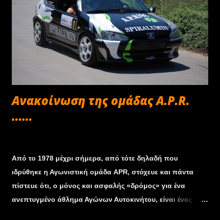
χειροκρότημα των παρευρισκομένων. Ακολούθησε
λαχειοφόρος αγορά, με αξιόλογα δώρα που προσέφεραν
οι πολλοί δωροθέτες της εκδήλωσης για την ενίσχυση
του ταμείου του Συνδέσμου. Και του Χρόνου!!! Το
Δ.Σ. Θέλουμε να ευχαριστήσουμε τους δωροθέτες της
εκδήλωσης : Gratzi café, Oritzinal rectifie, Flisvos Par...
Aνακοίνωση της ομάδας Α.Ρ.R.
......
Φεβρουαρίου 17, 2013
Από το 1978 μέχρι σήμερα, από τότε δηλαδή που
ιδρύθηκε η Αγωνιστική ομάδα APR, στόχευε και πάντα
πίστευε ότι, ο μόνος και ασφαλής «δρόμος» για ένα
ανεπτυγμένο άθλημα Αγώνων Αυτοκινήτου, είναι ένας
δυνατός Σύνδεσμος Οδηγών Αγώνων και μια Ομοσπονδία