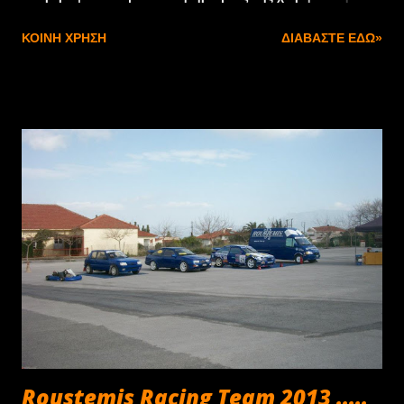
1,2 λίτρων και απόδοσης 86 ίππων, το νέο Leon
ΚΟΙΝΉ ΧΡΉΣΗ
ΔΙΑΒΆΣΤΕ ΕΔΏ»
προσφέρεται έναντι 12.990 ευρώ. Η συγκεκριμένη τιμή, η
οποία περιλαμβάνει όφελος απόσυρσης και επιπλέον
έκπτωση 700 ευρώ, αντιστοιχεί στην εξοπλιστική έκδοση
Reference. Η τελευταία προσφέρει επτά αερόσακους, ESP,
σύστημα αποφυγής πολλαπλών συγκρούσεων, air
condition, ηχοσύστημα με οθόνη αφής, τέσσερα ηχεία και
θύρα USB, ατσάλινες ζάντες 15 ιντσών, ηλεκτρικά
παράθυρα, ηλεκτρικούς καθρέπτες και κεντρικό κλείδωμα.
Στο ίδιο επίπεδο εξοπλισμού, η έκδοση 1.2 TSI με 105
ίππους και σύστημα start&stop κοστίζει 13.640 ευρώ, ενώ
σε περίπτωση που επιλέξει κανείς το ημι-αυτόματο
κιβώτιο διπλού συμπλέκτη επτά σχέσεων, τότε η τιμή του
Seat Leon ανέρχεται στα 17.240 ευρώ (εξοπλιστική έκδοση
Style). Αντιστοίχως, η έκδοση των 122...
Roustemis Racing Team 2013 .....