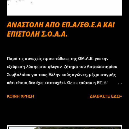
τρόμπα με δοχείο πλήρωσης βοηθάει στην αυτόματη
ρύθμιση του κενού των φρένων δίνοντας μία απόλυτη
αίσθηση παράλληλα με το αποδοτικότερο φρενάρισμα.
ΑΝΑΣΤΟΛΗ ΑΠΟ ΕΠ.Α/ΕΘ.Ε.Α ΚΑΙ
Νέα είναι και η μηχανική ...
ΕΠΙΣΤΟΛΗ Σ.Ο.Α.Α.
Φεβρουαρίου 19, 2013
Παρά τις συνεχείς προσπάθειες της ΟΜ.Α.Ε. για την
εξεύρεση λύσης στο φλέγον ζήτημα του Ασφαλιστηρίου
Συμβολαίου για τους Ελληνικούς αγώνες, μέχρι στιγμής
κάτι τέτοιο δεν έχει επιτευχθεί. Ως εκ τούτου η ΕΠ.Α/
ΕΘ.Ε.Α. αποφασίζει την αναστολή όλων των αγώνων
ΚΟΙΝΉ ΧΡΉΣΗ
ΔΙΑΒΆΣΤΕ ΕΔΏ»
μέχρι να βρεθεί λύση που να ανταποκρίνεται στην
σημερινή οικονομική πραγματικότητα. Διευκρινίζεται ότι η
ΕΠ.Α./ΕΘ.Ε.Α. δεν θα εγκρίνει οποιαδήποτε αγωνιστική
εκδήλωση έχει ενταχθεί στο αγωνιστικό πρόγραμμα για