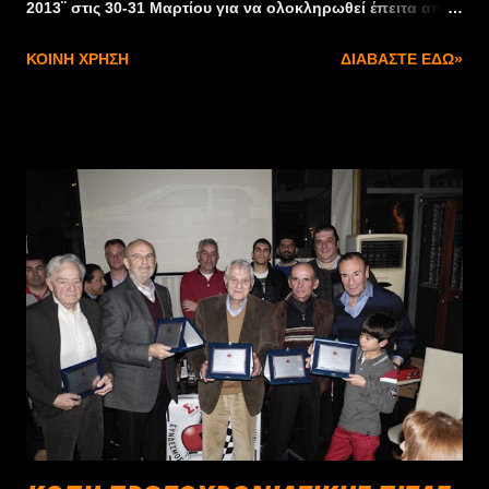
2013¨ στις 30-31 Μαρτίου για να ολοκληρωθεί έπειτα από
συνολικά 6 αγώνες. Τον αγώνα συνδιοργανώνουν ο
ΚΟΙΝΉ ΧΡΉΣΗ
ΔΙΑΒΆΣΤΕ ΕΔΏ»
Αυτοκινητιστικός Όμιλος Πάτρας (ΑΟΠ) και η Αγωνιστική
Λέσχη Τρίπολης (ΑΛΤ). Η συνδιοργάνωση που γίνεται για
πρώτη φορά στην Ελλάδα αποσκοπεί στην καλύτερη
οργάνωση του αγώνα με τελικό αποδέκτη τον
αγωνιζόμενο στις δύσκολες οικονομικές εποχές που
διανύουμε σαν χώρα. Η διαδρομή θα είναι η γνωστή, στην
περιοχή ¨Kολοσούρτης¨ μήκους 4,9 χλμ που προσφέρει
πλούσιο θέαμα στους θεατές οι οποίοι έχουν τη
δυνατότητα να απολαύσουν, παράλληλα, και το υπέροχο
φυσικό περιβάλλον με την όμορφη θέα στο Ναύπλιο. Για
συνεχόμενες πληροφορίες σε λίγες μέρες από το
www.aop.gr.