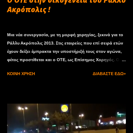
Ακρόπολις !
Φεβρουαρίου 21, 2013
Μια νέα συνεργασία, με τη μορφή χορηγίας, ξεκινά για το
Ράλλυ Ακρόπολις 2013. Στις εταιρείες που επί σειρά ετών
έχουν δείξει έμπρακτα την υποστήριξή τους στον αγώνα,
φέτος προστίθεται και ο ΟΤΕ, ως Επίσημος Χορηγός. Ο
Οργανισμός Τηλεπικοινωνιών της Ελλάδος (ΟΤΕ A.E.)
ΚΟΙΝΉ ΧΡΉΣΗ
ΔΙΑΒΆΣΤΕ ΕΔΏ»
είναι ο μεγαλύτερος τηλεπικοινωνιακός πάροχος στην
Ελλάδα, ενώ μαζί με τις θυγατρικές του αποτελεί σήμερα
έναν από τους κορυφαίους τηλεπικοινωνιακούς ομίλους
στη Νοτιοανατολική Ευρώπη. Ο Όμιλος ΟΤΕ προσφέρει
ευρυζωνικές υπηρεσίες, σταθερή και κινητή τηλεφωνία,
συνδρομητικές υπηρεσίες τηλεόρασης, επικοινωνία
δεδομένων υψηλών ταχυτήτων και υπηρεσίες