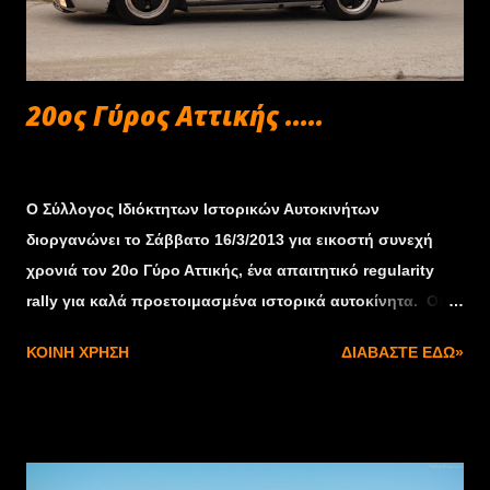
20ος Γύρος Αττικής .....
Φεβρουαρίου 27, 2013
Ο Σύλλογος Ιδιόκτητων Ιστορικών Αυτοκινήτων
διοργανώνει το Σάββατο 16/3/2013 για εικοστή συνεχή
χρονιά τον 20ο Γύρο Αττικής, ένα απαιτητικό regularity
rally για καλά προετοιμασμένα ιστορικά αυτοκίνητα. Οι
διαδρομές θα εναλλάσσονται ανάμεσα σε παραθαλάσσια,
ΚΟΙΝΉ ΧΡΉΣΗ
ΔΙΑΒΆΣΤΕ ΕΔΏ»
ορεινά & παραλίμνια τοπία της Βόρειας & Ανατολικής
Αττικής. Η εκκίνηση θα δοθεί αργά το μεσημέρι του
Σαββάτου από το ξενοδοχείο Marathon Beach στη Νέα
Μάκρη και ο αγώνας θα αποτελείται από 2 σκέλη απλών
διαδρομών συνολικού μήκους 120 χλμ και από 3