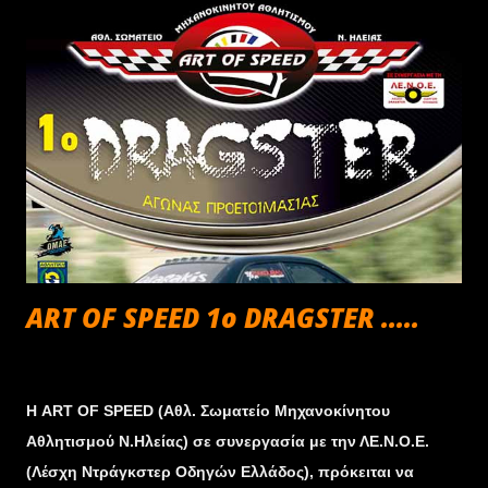
Σύμφωνα με τις διατάξεις του άρθρου 7 § 7 για τη
συγκρότηση απαρτίας, πρέπει να παρευρίσκεται στη
Γενική Συνέλευση το ένα δεύτερο ( ½ ) συν ένας
τουλάχιστον από το σύνολο των αντιπροσώπων των
Σωματείων που έχουν δικαίωμα ψήφου.
...
ART OF SPEED 1o DRAGSTER .....
Φεβρουαρίου 14, 2013
Η ART OF SPEED (Αθλ. Σωματείο Μηχανοκίνητου
Αθλητισμού Ν.Ηλείας) σε συνεργασία με την ΛΕ.Ν.Ο.Ε.
(Λέσχη Ντράγκστερ Οδηγών Ελλάδος), πρόκειται να