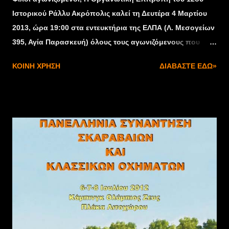
Ιστορικού Ράλλυ Ακρόπολις καλεί τη Δευτέρα 4 Μαρτίου
2013, ώρα 19:00 στα εντευκτήρια της ΕΛΠΑ (Λ. Μεσογείων
395, Αγία Παρασκευή) όλους τους αγωνιζόμενους που
μετέχουν σε αγώνες ιστορικού αυτοκινήτου (sporting &
ΚΟΙΝΉ ΧΡΉΣΗ
ΔΙΑΒΆΣΤΕ ΕΔΏ»
regularity), για να τους ενημερώσει για τον αγώνα που θα
διεξαχθεί 15 με 19 Μαΐου 2013.