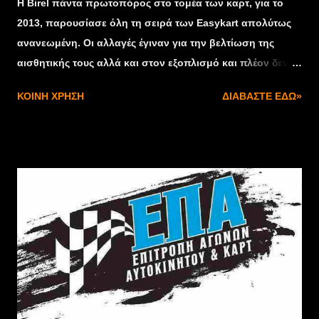
Η Birel πάντα πρωτοπόρος στο τομέα των καρτ, για το
2013, παρουσίασε όλη τη σειρά των Easykart απολύτως
ανανεωμένη. Οι αλλαγές έγιναν για την βελτίωση της
αισθητικής τους αλλά και στον εξοπλισμό και πλέον δεν
έχουν να ζηλέψουν τίποτα από τα μεγαλύτερα και
ΚΟΙΝΉ ΧΡΉΣΗ
ΔΙΑΒΆΣΤΕ ΕΔΏ»
ακριβότερα καρτ της αγοράς ενώ παραμένουν τα
οικονομικότερα καρτ υψηλών επιδόσεων. Τα Easykart
2013 έγιναν πλέον σε χρώμα κόκκινο όπως τα μεγαλύτερα
αδελφάκια τους ενώ είναι πλέον στον βασικό εξοπλισμό
(ήταν προαιρετικά) όλα τα εξαρτήματα της σειράς
FREELINE HQ σε μπλε και χρυσό χρώμα καθώς και τα
πολύ ωραία αυτοκόλλητα των Birel Motorsport 2012.
Επίσης ως στάνταρντ παραδίδεται το νέο προστατευτικό
αλυσίδας της FREELINE στα 3 μεγάλα μοντέλα της σειράς.
Σημαντική αλλαγή είναι ο σχεδιασμός νέων φρένων με
διπίστονη δαγκάνα και floating δίσκο. Η επίσης νέα