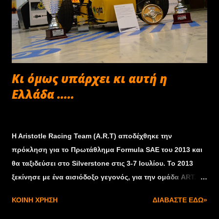
Κι όμως υπάρχει κι αυτή η
Ελλάδα .....
Φεβρουαρίου 23, 2013
H Aristotle Racing Team (A.R.T) αποδέχθηκε την
πρόκληση για το Πρωτάθλημα Formula SAE του 2013 και
θα ταξιδεύσει στο Silverstone στις 3-7 Ιουλίου. Το 2013
ξεκίνησε με ένα αισιόδοξο γεγονός, για την ομάδα ART.
Πρόκειται για την έγκριση της αίτησής της για το
ΚΟΙΝΉ ΧΡΉΣΗ
ΔΙΑΒΆΣΤΕ ΕΔΏ»
διαγωνισμό στην Αγγλία και την πίστα του Silverstone, το
καλοκαίρι του 2013. Το μονοθέσιο έχει