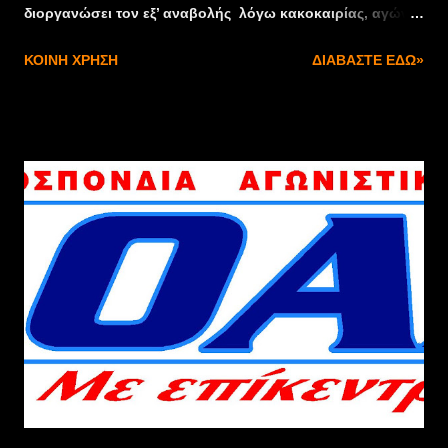
διοργανώσει τον εξ’ αναβολής λόγω κακοκαιρίας, αγώνα
προετοιμασίας DRAGSTER AUTO & MOTO στις 23 – 24
ΚΟΙΝΉ ΧΡΉΣΗ
ΔΙΑΒΆΣΤΕ ΕΔΏ»
Φεβρουαρίου 2013 στο Αεροδρόμιο Επιταλίου. Για
επικοινωνία μπορείτε να στέλνετε e mail στο
artofspeed@hotmail.gr τα στοιχειά σας (δηλαδή
ονοματεπώνυμο , κατηγορία , όχημα και τηλέφωνο). Η
συμμετοχή στα αυτοκίνητα κοστίζει 80E και 20E η lisence
ημέρας (ΟΜΑΕ) την οποία μπορείτε να την βγάζετε και
στο χώρο του αγώνα, ενώ στις μοτοσυκλέτες κοστίζει 60E
και 40E η lisence για ολόκληρο τον χρόνο (ΑΜΟΤΟΕ) για
την οποία χρειάζονται χαρτιά γιατρών τα οποία θα πρέπει
να μας τα έχετε στείλει τουλάχιστον 4 μέρες πριν. Σχετικά
με τις κατηγορίες στα αυτοκίνητα, θα είναι με βάση τα
δευτερόλεπτα (15", 14"...) Κλάση True Street Auto 15
(Ελάχιστος Χρόνος μέχρι 15”) Κλάση True Street Auto 14
(Ελάχιστος Χρόνος μέχρι 14”) Κλάση True Street Au...