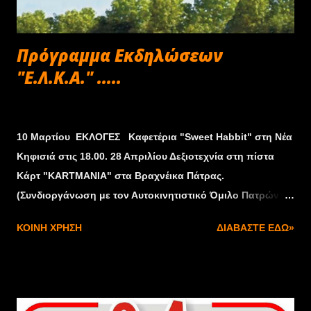
Πρόγραμμα Εκδηλώσεων
"Ε.Λ.Κ.Α." .....
Φεβρουαρίου 23, 2013
10 Μαρτίου ΕΚΛΟΓΕΣ Καφετέρια "Sweet Habbit" στη Νέα
Κηφισιά στις 18.00. 28 Απριλίου Δεξιοτεχνία στη πίστα
Κάρτ "KARTMANIA" στα Βραχνέικα Πάτρας.
(Συνδιοργάνωση με τον Αυτοκινητιστικό Όμιλο Πατρών
Α.Ο.Π.) 12 Μαΐου Ανοιξιάτικο Πικ Νικ-Συνδιοργάνωση με
ΚΟΙΝΉ ΧΡΉΣΗ
ΔΙΑΒΆΣΤΕ ΕΔΏ»
την ΕΛΦ ΦΙΑΤ 500. 7-8-9 Ιουνίου Εκδρομή στα Καλάβρυτα
Αχαΐας. 5-6-7 Ιουλίου Πανελλήνια συνάντηση Σκαραβαίων
και Κλασσικών οχημάτων. 18 η 25 Αυγούστου Στατική
Επίδειξη στο Αίγιο –Συνδιοργανωση με ΑΛΜΑ Αιγίου. 29