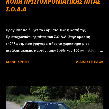
ΚΟΠΗ ΠΡΩΤΟΧΡΟΝΙΑΤΙΚΗΣ ΠΙΤΑΣ
Σ.Ο.Α.Α
Φεβρουαρίου 18, 2013
Πραγματοποιήθηκε το Σάββατο 16/2 η κοπή της
Πρωτοχρονιάτικης πίτας του Σ.Ο.Α.Α. Στην όμορφη
εκδήλωση, που γρήγορα πήρε το χαρακτήρα μίας
μεγάλης φιλικής παρέας παραβρέθηκαν 150 και πλέον
οδηγοί αγώνων, παράγοντες, αλλά και φίλοι του σπορ.
ΚΟΙΝΉ ΧΡΉΣΗ
ΔΙΑΒΆΣΤΕ ΕΔΏ»
Μετά την κοπή της πίτας ακολούθησε η καθιερωμένη
βράβευση ανθρώπων του χώρου που πρόσφεραν για
δεκαετίες από διάφορες θέσεις στον μηχανοκίνητο
αθλητισμό της χώρας. Για φέτος βραβεύθηκαν οι κ.κ.
Νίκος Αγγλούπας, Νίκος Γραμματικόπουλος, Νίκος
Καπετανάκης, Άρης Σταθάκης και Ιωάννης Τόγελος, οι
οποίοι μαζί με την τιμητική πλακέτα δέχτηκαν και το θερμό