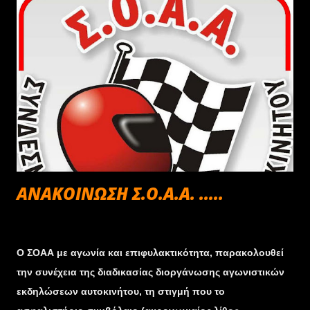
Σεπτεμβρίου 2ο Μεσογειακό Ράλλυ 15-16-17 Νοεμβρίου
Εκδρομή στο Καρπενήσι Ευρυτανίας. Παρακαλούνται όσα
μέλη της ΕΛΚΑ έχουν σε εκκρεμότητα την συνδρομή για το
2013, να επικοινωνήσουν με το 6977 722 733 Παπαστάθης
Ξενοφών.
ANAKOINΩΣΗ Σ.Ο.Α.Α. .....
Φεβρουαρίου 21, 2013
Ο ΣΟΑΑ με αγωνία και επιφυλακτικότητα, παρακολουθεί
την συνέχεια της διαδικασίας διοργάνωσης αγωνιστικών
εκδηλώσεων αυτοκινήτου, τη στιγμή που το