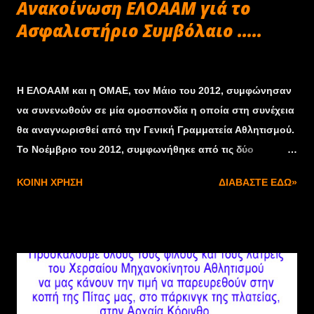
Ανακοίνωση ΕΛΟΑΑΜ γιά το
Ασφαλιστήριο Συμβόλαιο .....
Φεβρουαρίου 12, 2013
Η ΕΛΟΑΑΜ και η ΟΜΑΕ, τον Μάιο του 2012, συμφώνησαν
να συνενωθούν σε μία ομοσπονδία η οποία στη συνέχεια
θα αναγνωρισθεί από την Γενική Γραμματεία Αθλητισμού.
Το Νοέμβριο του 2012, συμφωνήθηκε από τις δύο
ομοσπονδίες να προχωρήσουν σε κοινή προκήρυξη
ΚΟΙΝΉ ΧΡΉΣΗ
ΔΙΑΒΆΣΤΕ ΕΔΏ»
αγώνων αυτοκινήτου και καρτ για το 2013 έως ότου
ολοκληρωθούν οι διαδικασίες συνένωσης και
αναγνώρισης της νέας ομοσπονδίας από την ΓΓΑ.
Σημειώνουμε τον καταλυτικό ρόλο που διαδραμάτισαν
στις διαβουλεύσεις μεταξύ των ομοσπονδιών, τα στελέχη
του τμήματος αγωνιστικού αθλητισμού της ΓΓΑ. Σε αυτή τη
διαδικασία της κοινής προκήρυξης των δύο ομοσπονδιών