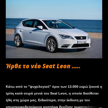
απαιτητικές ειδικές διαδρομές ακρίβειας δευτερολέπτου. Ο
τερματισμός και η απονομή θα γίνουν στην ταβέρνα «το
Στέκι» του Marathon Beach Complex στη Νέα Μάκρη.
Δεκτά θα γίνουν ιστορικά αυτοκίνητα με πιστοποιητικά
FIVA ή FIA κατασκευής έως το 1984, χωρισμένα σε
κατηγορίες Ε, F1-3, F4-5, G1, G2, G3, G4 & G5, καθώς και
αυτοκίνητα ιστορικού ενδιαφέροντος με πιστοποιητικό
FIVA κατασκευής έως το 1993, για τα οποία έχει θεσπιστεί
ειδική κατηγορία GT. Η τιμή συμμετοχής α...
Ήρθε το νέο Seat Leon .....
Φεβρουαρίου 26, 2013
Κάτω από το "ψυχολογικό" όριο των 13.000 ευρώ ξεκινά η
τρίτη κατά σειρά γενιά του Seat Leon, η οποία διατίθεται
ήδη στη χώρα μας. Ειδικότερα, στην έκδοση με τον
υπερτροφοδοτούμενο κινητήρα βενζίνης χωρητικότητας