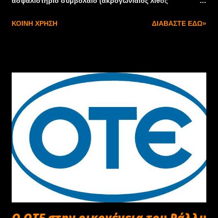
ασφαλιστήριο συμβόλαιο (ακρογωνιαίος λίθος
εξασφάλισης των αγώνων και όσων εμπλέκονται με
ΚΟΙΝΉ ΧΡΉΣΗ
ΔΙΑΒΆΣΤΕ ΕΔΏ»
όποιο τρόπο με αυτούς) έχει ανασταλεί. Στην κατεύθυνση
αυτή, εφιστούμε την προσοχή όσων οδηγών σκοπεύουν
να συμμετάσχουν σε αγωνιστικές εκδηλώσεις οιασδήποτε
μορφής (time trial, drift, drag day, δεξιοτεχνίες και ότι
γενικώς συμπεριλαμβάνει χρονομετρημένες
αναμετρήσεις), προκειμένου να αποφευχθεί η εμπλοκή
τους σε πλημμελώς ή εντελώς ανασφάλιστες
διοργανώσεις, που θα τους εκθέσουν σε ανυπολόγιστα
ρίσκα, αν συμβεί το <ο μη γένοιτο>. Πέραν αυτού ο ΣΟΑΑ
καλεί την ΟΜΑΕ και την ΕΘΕΑ/ΕΠΑ να αποκηρύξει
οποιαδήποτε λέσχη προβεί σε διοργάνωση αγώνα
αυτοκινήτου ή κάρτ, πριν την επαναφορά σε ισχύ του
ασφαλιστήριου συμβολαίου (του υπάρχοντος, ή άλλου
τουλάχιστον αναλόγων προδιαγραφών). Το ΔΣ
Ο ΟΤΕ στην οικογένεια του Ράλλυ