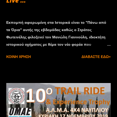
Live ...
Οκτωβρίου 22, 2019
Εκπομπή αφιερωμένη στα Ιστορικά είναι το "Πάνω από
τα Όρια" αυτής της εβδομάδας καθώς ο Στράτος
Φωτεινέλης φιλοξενεί τον Μανώλη Γιαννούλη, ιδιοκτήτη
ιστορικού οχήματος με θέμα τον νέο φορέα που
δημιουργείται για αυτά και την κατάσταση που
ΚΟΙΝΉ ΧΡΉΣΗ
ΔΙΑΒΆΣΤΕ ΕΔΏ»
επικρατεί. Την εκπομπή μπορείτε να παρακολουθήσετε
στο Attica TV το Σάββατο στις 18:00. Την Κυριακή την ίδια
ώρα προβάλλονται οι εκπομπές "R-Evolution" και μισή
ώρα τα "Παγκόσμια Πρωταθλήματα". Όλες οι εκπομπές
προβάλλονται μέσα από το Δίκτυο της HELLAS NET,
καθώς και από το Star Κεντρικής Ελλάδας στην ευρύτερη
περιοχή της Λαμίας και τα κανάλια TV Super και Αχάια TV
στην Πελοπόννησο. Παράλληλα οι εκπομπές αναρτώνται