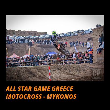
από τις 18:00 προβάλλονται οι εκπομπές "R-Evolution"
και τα "Παγκόσμια Πρωταθλήματα". Όλες οι εκπομπές
προβάλλονται μέσα από το Δίκτυο της HELLAS NET,
καθώς και από το Star Κεντρικής Ελλάδας στην ευρύτερη
περιοχή της Λαμίας και τα κανάλια TV Super και Αχάια TV
στην Πελοπόννησο. Παράλληλα οι εκπομπές αναρτώνται
κάθε εβδομάδα στη σελίδα της εκπομπής στο Facebook,
στη διεύθυνση: ΕΔΩ! Παράλληλα και αυτή την εβδομάδα
ισχύει το ραδιοφωνικό εβδομαδιαίο ραντεβού του Στράτου
Φωτεινέλη με τους φίλους των αγώνων αυτοκινήτου μέσα
από τη συχνότητα του Καναλιού 1 του Πειραιά. Όπως
κάθε εβδομάδα θα υπάρξουν τηλεφωνικέ...
ALL STAR GAME GREECE
MOTOCROSS - MYKONOS
Οκτωβρίου 29, 2019