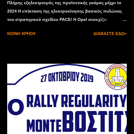
Πλήρης εξηλεκτρισμός της προϊοντικής γκάμας μέχρι το
2024 Η επέκταση της ηλεκτροκίνησης βασικός πυλώνας
του στρατηγικού σχεδίου PACE! Η Opel συνεχίζει
ακάθεκτη την ευρεία προώθηση της ηλεκτροκίνησης. Ήδη
ΚΟΙΝΉ ΧΡΉΣΗ
ΔΙΑΒΆΣΤΕ ΕΔΏ»
από το 2021, η παραδοσιακή Γερμανική μάρκα θα
προσφέρει συνολικά οκτώ ηλεκτροκίνητα οχήματα σε
σημαντικές κατηγορίες της αγοράς, με υψηλά νούμερα
πωλήσεων. «Σκοπεύουμε στον πλήρη εξηλεκτρισμό της
προϊοντικής γκάμας μας μέχρι το 2024. Σύντομα θα
ακολουθήσουν και άλλα μοντέλα μετά το φετινό
λανσάρισμα των Corsa-e και Grandland X Hybrid4»
δήλωσε ο διευθύνων σύμβουλος της Opel, Michael
Lohscheller. Του χρόνου, οι ηλεκτροκίνητες εκδόσεις του
Vivaro και του διαδόχου του Mokka X θα πλαισιώσουν την
ηλεκτρική γκάμα της Opel. Ηλεκτρικές εκδόσεις των
Combo και Combo Life όπως και του Zafira Life,