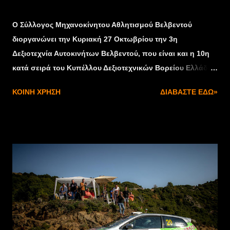
Οκτωβρίου 25, 2019
O Σύλλογος Μηχανοκίνητου Αθλητισμού Βελβεντού
διοργανώνει την Κυριακή 27 Οκτωβρίου την 3η
Δεξιοτεχνία Αυτοκινήτων Βελβεντού, που είναι και η 10η
κατά σειρά του Κυπέλλου Δεξιοτεχνικών Βορείου Ελλάδος
2019. Η Δεξιοτεχνία θα διεξαχθεί και φέτος στις
ΚΟΙΝΉ ΧΡΉΣΗ
ΔΙΑΒΆΣΤΕ ΕΔΏ»
εγκαταστάσεις του ΑΣΕΠΟΠ Βελβεντού, που είναι ο
«Μέγας Χορηγός» του αγώνα, στις 27/10 και ώρα 11:00.
Από τη στιγμή που ο αγώνας θεωρείται αγώνισμα του
μαζικού αθλητισμού, σε αυτόν μπορεί να λάβει μέρος
οποιοσδήποτε διαθέτει δίπλωμα οδήγησης σε ισχύ. Όσοι
επιθυμούν να συμμετάσχουν στη Δεξιοτεχνία, έναν αγώνα
που έχει όλα τα απαραίτητα μέτρα ασφαλείας, θα
μπορούν να δηλώσουν συμμετοχή και το πρωί της
Κυριακής 27 Οκτωβρίου ως στις 10:00. Για να γίνει δεκτή η
δήλωση συμμετοχής, οι οδηγοί θα πρέπει να έχουν μαζί