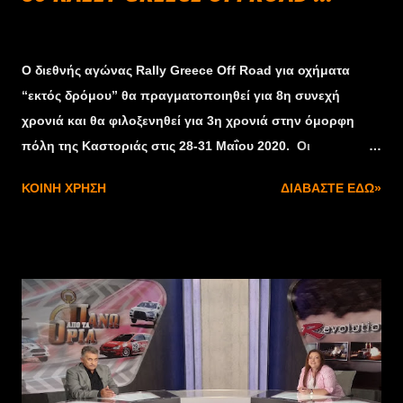
Οκτωβρίου 29, 2019
Ο διεθνής αγώνας Rally Greece Off Road για οχήματα
“εκτός δρόμου” θα πραγματοποιηθεί για 8η συνεχή
χρονιά και θα φιλοξενηθεί για 3η χρονιά στην όμορφη
πόλη της Καστοριάς στις 28-31 Μαΐου 2020. Οι
διοργανωτές, με την αρωγή της Περιφερειακής Ενότητας
ΚΟΙΝΉ ΧΡΉΣΗ
ΔΙΑΒΆΣΤΕ ΕΔΏ»
Καστοριάς και του Δήμου Καστοριάς, φιλοδοξούν και το
2020 να προσφέρουν σε Έλληνες και αλλοδαπούς
αγωνιζόμενους μία άρτια οργάνωση, εφάμιλλη της φήμης
που έχει λάβει ο αγώνας όλα τα προηγούμενα έτη. Οι
αγωνιζόμενοι που αναμένεται να συμμετάσχουν
προέρχονται από την Ελλάδα, Κύπρο, Ιταλία, Βέλγιο,
Βουλγαρία, Τουρκία, Ισραήλ, Ρουμανία και άλλες χώρες.
Οι συμμετοχές κρίνονται ως υψηλού επιπέδου καθώς
μεταξύ αυτών συγκαταλέγονται αγωνιστικές ομάδες και