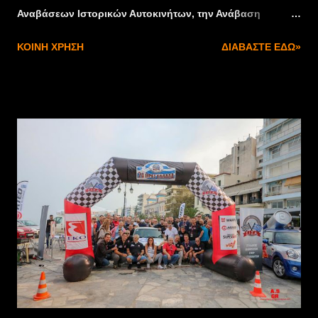
Αναβάσεων Ιστορικών Αυτοκινήτων, την Ανάβαση
Πλατάνι «Πιτίτσα», το Σάββατο και την Κυριακή 9-10
ΚΟΙΝΉ ΧΡΉΣΗ
ΔΙΑΒΆΣΤΕ ΕΔΏ»
Νοεμβρίου 2019. Στο Πλατάνι Αχαΐας (8χλμ από την
Πάτρα), με φόντο την γέφυρα Ρίου-Αντιρρίου, οδηγοί και
θεατές θα έχουν την ευκαιρία να απολαύσουν μια
φανταστική ανάβαση, αντάξια της ιστορίας της. Δικαίωμα
συμμετοχής έχουν τα αυτοκίνητα όλων των Ομάδων
(Ν,Α,Ε, Formula Saloon, Ιστορικά) που προσμετρούν στη
βαθμολογία του Valvoline Πρωταθλήματος Αναβάσεων και
Ιστορικών Αυτοκινήτων. Οι δηλώσεις συμμετοχών έχουν
ανοίξει και λήγουν την Παρασκευή 1 Νοεμβρίου 2019 και
ώρα 24:00. Οι αγωνιζόμενοι μπορούν να δηλώσουν
συμμετοχή αποκλειστικά και μόνο στο Σύστημα
Διαδικτυακής Διαχείρησης Αγώνων (ΣΔΔΑ) της ΟΜΑΕ στο
site : www.e-omae-epa.gr . Μείνετε συντονισμένοι για
περισσότερα νέα και στο site του ΑΟΠ: www.aop.gr