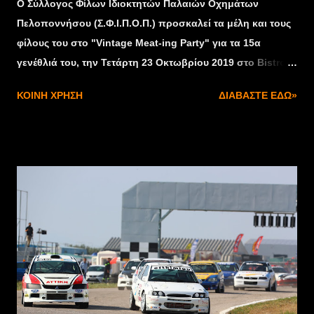
Ο Σύλλογος Φίλων Ιδιοκτητών Παλαιών Οχημάτων
Πελοποννήσου (Σ.Φ.Ι.Π.Ο.Π.) προσκαλεί τα μέλη και τους
φίλους του στο "Vintage Meat-ing Party" για τα 15α
γενέθλιά του, την Τετάρτη 23 Οκτωβρίου 2019 στο Bistro
"Ο Πύργος" (Πλατεία Νικάκη). Τηλέφωνο κρατήσεων
ΚΟΙΝΉ ΧΡΉΣΗ
ΔΙΑΒΆΣΤΕ ΕΔΏ»
2621022228 και 6938941884 (Γιαννακαρά Σοφία).