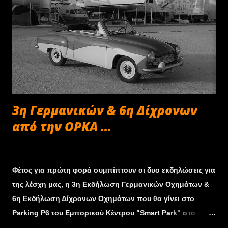
ύπνο. Ακολούθησαν οι ειδικές Λούτσι, Σφάκα και Ξυλικοί
και αμέσως μετά η πρώτη ανασυγκρότηση στο εκθεσιακό
κέντρο Λαμίας. Μετά την ανάβαση της Μοσχοκαρυάς
σειρά είχε η δυτική όχθη της λίμνης Πλαστήρα και οι
ειδικές Απίδια, Αράπης και Κερασιά. Ο ήλιος είχε δύσει και
οι συμμετέχοντες μπήκαν στα Τρίκαλα για τη μεγάλη
Ανασυγκρότηση και τον τερματισμό του επάθλ...
3η Γερμανικών & 6η Δίχρονων
από την ΟΡΚΑ ...
Οκτωβρίου 22, 2019
Φέτος για πρώτη φορά συμπίπτουν οι δυο εκδηλώσεις για
της λέσχη μας, η 3η Εκδήλωση Γερμανικών Οχημάτων &
6η Εκδήλωση Δίχρονων Οχημάτων που θα γίνει στο
Parking P6 του Εμπορικού Κέντρου "Smart Park" στο
εκπτωτικό Χωριό στα Σπάτα.Το κόστος για την συμμετοχή