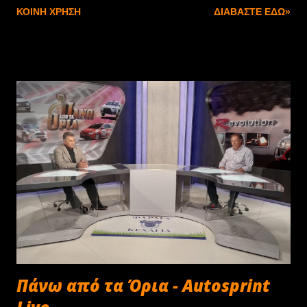
ΚΟΙΝΉ ΧΡΉΣΗ
ΔΙΑΒΆΣΤΕ ΕΔΏ»
στην εκδήλωση ανέρχεται στα 10€ ανά όχημα και
περιλαμβάνει το αναμνηστικό της εκδήλωσης, την
ασφάλεια αστικής ευθύνης προς τρίτους και δώρο -
έκπληξη! Δικαίωμα συμμετοχής έχουν όλα τα οχήματα
που έχουν κλείσει τα 30 πρώτα χρόνια της ζωής τους,
καθώς και youngtimers!!! Για πληροφορίες και
συμμετοχές στο τηλ. της λέσχης 210 6729420 κάθε Δευτέρα
από τις 18:00 έως 23:00 καθώς και στα κιν. τηλ:
6975854056 Ντάγκαλος Χρήστος 6977271229 Τσοκανής
Τιμολέων . Σας περιμένουμε όλους!!!
Πάνω από τα Όρια - Autosprint