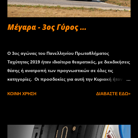
Μέγαρα - 3ος Γύρος ...
Οκτωβρίου 21, 2019
Ο 3ος αγώνας του Πανελληνίου Πρωταθλήματος
Ταχύτητας 2019 ήταν ιδιαίτερα θεαματικός, με διεκδικήσεις
θέσης ή ανατροπή των προγνωστικών σε όλες τις
κατηγορίες. Οι προσδοκίες για αυτή την Κυριακή ήταν
ούτως ή άλλως υψηλές, τόσο λόγω της βαθμολογικής
ΚΟΙΝΉ ΧΡΉΣΗ
ΔΙΑΒΆΣΤΕ ΕΔΏ»
σημασίας που είχε ο αγώνας για πολλούς συμμετέχοντες,
όσο και χάρη σε νέες ελεύσεις στους αγώνες ταχύτητας,
όπως είναι οι εντυπωσιακοί συνδυασμοί της Formula
Saloon που ήρθαν από το χώρο των Αναβάσεων.
Άλλωστε, στις κατηγορίες του πρωταθλήματος αυτή τη