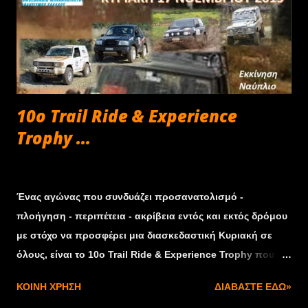
κάθε εβδομάδα στη σελίδα της εκπομπής στο Facebook,
στη διεύθυνση: ΕΔΩ! Παράλληλα και αυτή την εβδομάδα
ισχύει το ραδιοφωνικό εβδομαδιαίο ραντεβού του Στράτου
Φωτεινέλη με τους φίλους των αγώνων αυτοκινήτου μέσα
από τη συχνότητα του Καναλιού 1 του Πειραιά. Όπως
κάθε εβδομάδα θα υπάρξουν τηλεφωνικές επ...
10ο Trail Ride & Experience
Trophy ...
Οκτωβρίου 22, 2019
Ένας αγώνας που συνδυάζει προσανατολισμό -
πλοήγηση - περιπέτεια - ακρίβεια εντός και εκτός δρόμου
με στόχο να προσφέρει μια διασκεδαστική Κυριακή σε
όλους, είναι το 10ο Trail Ride & Experience Trophy που θα
διεξαχθεί στις 17 Νοεμβρίου σε πολύ όμορφες και αρκετές
ΚΟΙΝΉ ΧΡΉΣΗ
ΔΙΑΒΆΣΤΕ ΕΔΏ»
φορές άγνωστες διαδρομές στην ευρύτερη περιοχή του