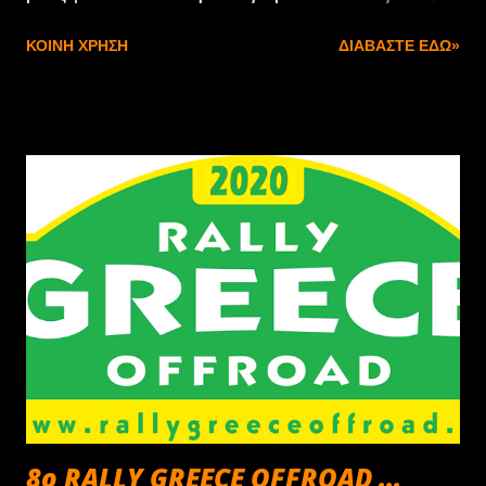
ζωντανή μουσική στο εστιατόριο "Ο Παλιός
ΚΟΙΝΉ ΧΡΉΣΗ
ΔΙΑΒΆΣΤΕ ΕΔΏ»
Σταθμός". Απέναντι από το εστιατόριο θα μας
παραχωρηθεί χώρος από τον Δήμο Λαυρίου για χρήση
Parking των αυτοκινήτων μας. Το κόστος συμμετοχής
είναι 20 ευρώ το άτομο και η δήλωση συμμετοχής θα
πρέπει να γίνει μέχρι Τετάρτη 20/Νοεμβρίου. Η διαδρομή
που θα ακολουθήσουμε και το ή τα σημεία εκκίνησης θα
σας γνωστοποιηθούν τις αμέσως επόμενες ημέρες.
Τηλέφωνα Επικοινωνίας : Καρίπης Κώστας-6944832720
Βελλής Εμμαν.-6945882925 Ευλαμπίου Αντ.-6977692323
και κάθε Παρασκευή από 19:00 στο:2106180122 Η
εκδήλωση πραγματοποιείτε την τελευταία Κυριακή του
Νοεμβρίου ώστε όλα τα αυτοκίνητα με ιστορικές πινακίδες
να μπορούν να κυκλοφορήσουν ελεύθερα χωρίς ειδική
άδεια.
8ο RALLY GREECE OFFROAD ...