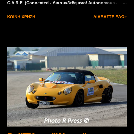
C.A.R.E. (Connected - Διασυνδεδεμένο/ Autonomous -
Αυτόνομο/ Reliable- Αξιόπιστο/ Electrified - Ηλεκτρικό)
ΚΟΙΝΉ ΧΡΉΣΗ
ΔΙΑΒΆΣΤΕ ΕΔΏ»
αντιπροσωπεύει την ιδανικά εναρμονισμένη τεχνολογική
διασύνδεση τροχού και ελαστικού και τη δυνατότητα
διαχείρισης των επιθυμητών χαρακτηριστικών απόδοσης.
Αυτά τα χαρακτηριστικά είναι επίσης εναρμονισμένα με
τις σύγχρονες απαιτήσεις για την εξέλιξη της ηλεκτρικής
και της αυτόνομης οδήγησης. Σε συνδυασμό με την
διαδικτυακή εφαρμογή ContiConnect Live, το Conti
C.A.R.E. αποτελεί μια ευέλικτη λύση που μπορεί, για
παράδειγμα, να προσφέρει ένα μέσο διαχείρισης των
ελαστικών, για τους σύγχρονους στόλους robo-taxis,
ενισχύοντας τις επιδόσεις και μειώνοντας το κόστος. Τα
ελαστικά Conti C.A.R.E. διαθέτουν αισθητήρες που είναι
ενσωματωμένοι στη δομή του ελαστικού. Οι αισθητήρες
παράγουν και συνεχώς αξιολογούν δεδομένα, σχετικ...