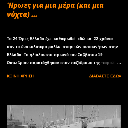
'Ηρωες για μια μέρα (και μια
νύχτα) ...
Οκτωβρίου 25, 2019
Το 24 Ώρες Ελλάδα έχει καθιερωθεί εδώ και 22 χρόνια
σαν το δυσκολότερο ράλλυ ιστορικών αυτοκινήτων στην
Ελλάδα. Το ηλιόλουστο πρωινό του Σαββάτου 19
Οκτωβρίου παρατάχθηκαν στον πεζόδρομο της παραλίας
Χαλκίδας 72 ετοιμοπόλεμα πληρώματα με τα αστραφτερά
ΚΟΙΝΉ ΧΡΉΣΗ
ΔΙΑΒΆΣΤΕ ΕΔΏ»
και πάνοπλα ιστορικά αυτοκίνητα τους. Στις 10:01 έδωσε
σήκωσε η Δήμαρχος Χαλκιδαίων την σημαία του
Συλλόγου πάνω από το καπό των περυσινών νικητών και
ακολούθησαν πολλοί τοπικοί παράγοντες που έδωσαν με
τη σειρά τους εκκίνηση στα υπόλοιπα αυτοκίνητα. Πρώτη
ειδική διαδρομή η φημισμένη Ριτσώνα, που από την αρχή
έδειξε τα δόντια της και έπιασε κάποια πληρώματα στον