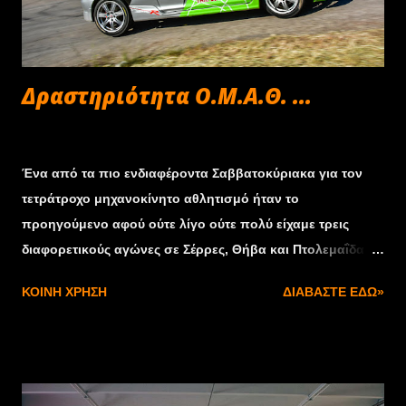
Δραστηριότητα Ο.Μ.Α.Θ. ...
Οκτωβρίου 31, 2019
Ένα από τα πιο ενδιαφέροντα Σαββατοκύριακα για τον
τετράτροχο μηχανοκίνητο αθλητισμό ήταν το
προηγούμενο αφού ούτε λίγο ούτε πολύ είχαμε τρεις
διαφορετικούς αγώνες σε Σέρρες, Θήβα και Πτολεμαΐδα με
τον Όμιλο Μηχανοκίνητου Αθλητισμού Θεσσαλίας να
ΚΟΙΝΉ ΧΡΉΣΗ
ΔΙΑΒΆΣΤΕ ΕΔΏ»
εκπροσωπείτε από συνολικά οχτώ αθλητές του
εξασφαλίζοντας δύο νίκες και δύο βάθρα ενώ ο
καταληκτικός αγώνας του κυπέλλου ασφάλτου Βορείου
Ελλάδας στα Rallies αφήνει το στίγμα του στο
σαββατοκύριακο που έρχεται στον οποίο δύο αθλητές του