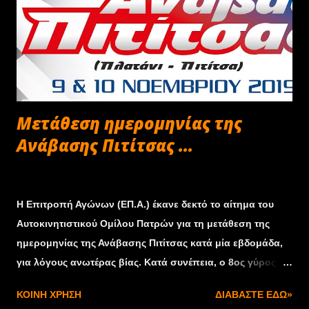
Μετάθεση ημερομηνίας της
Ανάβασης Πιτίτσας ...
Οκτωβρίου 28, 2019
Η Επιτροπή Αγώνων (ΕΠ.Α.) έκανε δεκτό το αίτημα του
Αυτοκινητιστικού Ομίλου Πατρών για τη μετάθεση της
ημερομηνίας της Ανάβασης Πιτίτσας κατά μία εβδομάδα,
για λόγους ανωτέρας βίας. Κατά συνέπεια, ο 8ος γύρος
του φετινού Valvoline Πανελλήνιου Πρωταθλήματος
ΚΟΙΝΉ ΧΡΉΣΗ
ΔΙΑΒΆΣΤΕ ΕΔΏ»
Αναβάσεων & Ιστορικών θα διεξαχθεί στις 16-17