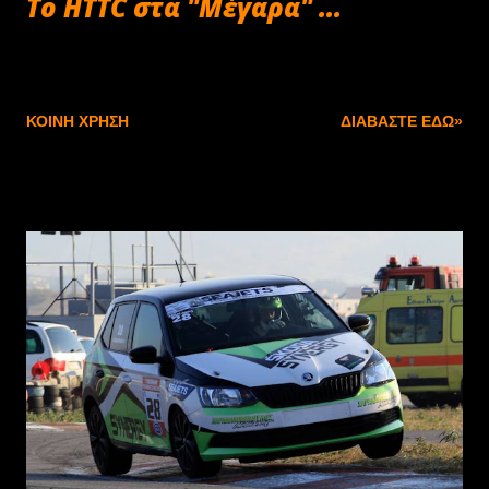
Το ΗΤΤC στα "Μέγαρα" ...
Οκτωβρίου 21, 2019
ΚΟΙΝΉ ΧΡΉΣΗ
ΔΙΑΒΆΣΤΕ ΕΔΏ»