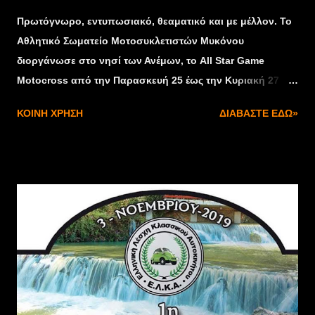
Πρωτόγνωρο, εντυπωσιακό, θεαματικό και με μέλλον. Το
Αθλητικό Σωματείο Μοτοσυκλετιστών Μυκόνου
διοργάνωσε στο νησί των Ανέμων, το All Star Game
Motocross από την Παρασκευή 25 έως την Κυριακή 27
Οκτωβρίου. Μια εκδήλωση με μοναδικό στόχο και σκοπό
ΚΟΙΝΉ ΧΡΉΣΗ
ΔΙΑΒΆΣΤΕ ΕΔΏ»
την προβολή και προώθηση του Ελληνικού Motocross,
στο ευρύ κοινό. Πρωταγωνιστές του τριημέρου, 12
Έλληνες καλεσμένοι αναβάτες, που πρωταγωνιστούν
στην Ελληνική σκηνή του Motocross,με πολλούς τίτλους
και διακρίσεις στο βιογραφικό τους. Αναλυτικά και με
αλφαβητική σειρά συμμετείχαν : Ανδρέου Ανδρέας,
Βρεττός Νίκος, Γεωργαντάς Αλέξανδρος, Καράκης
Κώστας, Κοντολέτας Δημήτρης, Κουζής Παναγιώτης,
Λυρίου Νίκος, Μούρκος Κώστας, Παπίλας Παναγιώτης,
Σάγμαλης Αντώνης, Τομαράς Χρήστος και Τσαρνάς