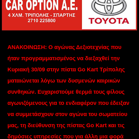
ΑΝΑΚΟΙΝΩΣΗ: Ο αγώνας Δεξιοτεχνίας που
ήταν προγραμματισμένος να διεξαχθεί την
Κυριακή 30/09 στην πίστα Go Kart Τρίπολης
ματαιώνεται λόγω των δυσμενών καιρικών
συνθηκών. Ευχαριστούμε θερμά τους φίλους
αγωνιζόμενους για το ενδιαφέρον που έδειξαν
να συμμετάσχουν στον αγώνα του σωματείου
μας, τη διεύθυνση της πίστας Go Kart και τις
δημόσιες υπηρεσίες που για άλλη μια φορά