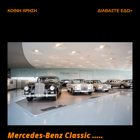
και συνοδεύεται από ονομαστικό επιτόκιο 7,75%. Μόλις
ΚΟΙΝΉ ΧΡΉΣΗ
ΔΙΑΒΆΣΤΕ ΕΔΏ»
ολοκληρωθεί η προγραμματισμένη διάρκεια της χρηματοδότησης, ο
πελάτης έχει τρεις επιλογές: Η πρώτη είναι να εξαγοράσει το
αυτοκίνητο αποπληρώνοντας το υπόλοιπο της αξίας του. Η δεύτερη
να ενεργοποιήσει νέα χρηματοδότηση για την υπολειμματική αξία
του αυτοκινήτου, ενώ η τρίτη αφορά στην επιστροφή με
προσυμφωνημένη αξία που θα χρησιμοποιηθεί ως προκαταβολή για
την αγορά ενός νέου Jeep. Με βάση αυτά τα δεδομένα, το Jeep
Avenger στην έκδοση με τον κινητήρα 100 HP γίνεται δικό σας με
μόνο €252/μήνα , ενώ για τα Renegade και Compass e-Hybrid
των 130 HP η δόση διαμορφώνεται στα €294 και €361 αντίστοιχα.
Να σημειωθεί ότι το πρόγραμμα συνοδεύεται από την 4ετή εγγύηση
για τα μηχανικά μέρη, καθ...
Mercedes-Benz Classic .....