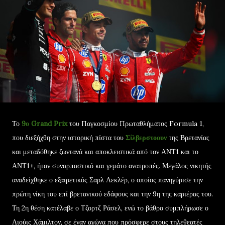
Το
9ο Grand Prix
του Παγκοσμίου Πρωταθλήματος Formula 1,
που διεξήχθη στην ιστορική πίστα του
Σίλβερστοουν
της Βρετανίας
και μεταδόθηκε ζωντανά και αποκλειστικά από τον ΑΝΤ1 και το
ΑΝΤ1+, ήταν συναρπαστικό και γεμάτο ανατροπές. Μεγάλος νικητής
αναδείχθηκε ο εξαιρετικός Σαρλ Λεκλέρ, ο οποίος πανηγύρισε την
πρώτη νίκη του επί βρετανικού εδάφους και την 9η της καριέρας του.
Τη 2η θέση κατέλαβε ο Τζορτζ Ράσελ, ενώ το βάθρο συμπλήρωσε ο
Λιούις Χάμιλτον, σε έναν αγώνα που πρόσφερε στους τηλεθεατές