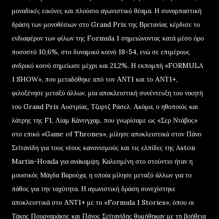
μοναδικές εικόνες και πλούσιο αγωνιστικό θέαμα. Η συναρπαστική
δράση των μονοθέσιων στο Grand Prix της Βρετανίας κέρδισε το
ενδιαφέρον των φίλων της Formula 1 σημειώνοντας κατά μέσο όρο
ποσοστό 10,6%, στο δυναμικό κοινό 18-54, ενώ σε επιμέρους
ανδρικό κοινό σημείωσε μέχρι και 21,2%. Η εκπομπή «FORMULA
1 SHOW», που μεταδόθηκε από τον ΑΝΤ1 και το ΑΝΤ1+,
φιλοξένησε μεταξύ άλλων, μία αποκλειστική συνέντευξη του νικητή
του Grand Prix Αυστρίας, Τζορτζ Ράσελ. Ακόμα, ο ηθοποιός και
λάτρης της F1, Λίαμ Κάνινγχαμ, που γνωρίσαμε ως «Σερ Ντάβος»
στο επικό «Game of Thrones», μίλησε αποκλειστικά στον Πάνο
Σεϊτανίδη για τους νέους κανονισμούς και τις ελπίδες της Aston
Martin-Honda για ανάκαμψη. Καλεσμένη στο στούντιο ήταν η
μουσικός Μάγδα Βαρούχα, η οποία μίλησε μεταξύ άλλων για το
πάθος για την ταχύτητα. Η αγωνιστική δράση συνεχίστηκε
αποκλειστικά στο ΑΝΤ1+ με το «Formula 1 Stories», όπου οι
Τάκης Πουρναράκης και Πάνος Σεϊτανίδης θυμήθηκαν με τη βοήθεια