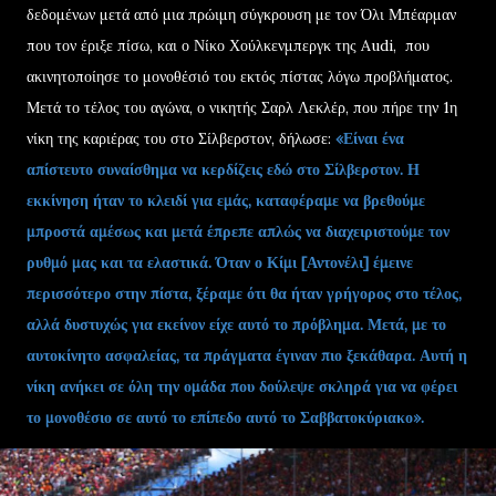
δεδομένων μετά από μια πρώιμη σύγκρουση με τον Όλι Μπέαρμαν
που τον έριξε πίσω, και ο Νίκο Χούλκενμπεργκ της Audi, που
ακινητοποίησε το μονοθέσιό του εκτός πίστας λόγω προβλήματος.
Μετά το τέλος του αγώνα, ο νικητής Σαρλ Λεκλέρ, που πήρε την 1η
νίκη της καριέρας του στο Σίλβερστον, δήλωσε:
«Είναι ένα
απίστευτο συναίσθημα να κερδίζεις εδώ στο Σίλβερστον. Η
εκκίνηση ήταν το κλειδί για εμάς, καταφέραμε να βρεθούμε
μπροστά αμέσως και μετά έπρεπε απλώς να διαχειριστούμε τον
ρυθμό μας και τα ελαστικά. Όταν ο Κίμι [Αντονέλι] έμεινε
περισσότερο στην πίστα, ξέραμε ότι θα ήταν γρήγορος στο τέλος,
αλλά δυστυχώς για εκείνον είχε αυτό το πρόβλημα. Μετά, με το
αυτοκίνητο ασφαλείας, τα πράγματα έγιναν πιο ξεκάθαρα. Αυτή η
νίκη ανήκει σε όλη την ομάδα που δούλεψε σκληρά για να φέρει
το μονοθέσιο σε αυτό το επίπεδο αυτό το Σαββατοκύριακο».