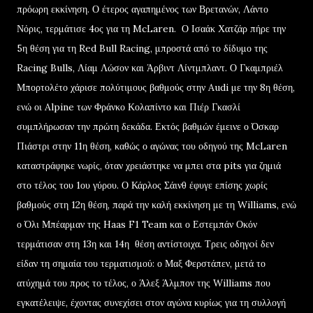
πρόωρη εκκίνηση. Ο έτερος αγαπημένος των Βρετανών, Λάντο
Νόρις, τερμάτισε 4ος για τη McLaren. Ο Ισαάκ Χατζάρ πήρε την
5η θέση για τη Red Bull Racing, μπροστά από το δίδυμο της
Racing Bulls, Λίαμ Λώσον και Άρβιντ Λίντμπλαντ. Ο Γκαμπριέλ
Μπορτολέτο χάρισε πολύτιμους βαθμούς στην Audi με την 8η θέση,
ενώ οι Alpine των Φράνκο Κολαπίντο και Πιέρ Γκασλί
συμπλήρωσαν την πρώτη δεκάδα. Εκτός βαθμών έμεινε ο Όσκαρ
Πιάστρι στην 11η θέση, καθώς ο αγώνας του οδηγού της McLaren
καταστράφηκε νωρίς, όταν χρειάστηκε να μπει στα pits για ζημιά
στο τέλος του 1ου γύρου. Ο Κάρλος Σάινθ έφυγε επίσης χωρίς
βαθμούς στη 12η θέση, παρά την καλή εκκίνηση με τη Williams, ενώ
ο Όλι Μπέαρμαν της Haas F1 Team και ο Εστεμπάν Οκόν
τερμάτισαν στη 13η και 14η θέση αντίστοιχα. Τρεις οδηγoί δεν
είδαν τη σημαία του τερματισμού: ο Μαξ Φερστάπεν, μετά το
ατύχημά του προς το τέλος, ο Άλεξ Άλμπον της Williams που
εγκατέλειψε, έχοντας συνεχίσει στον αγώνα κυρίως για τη συλλογή