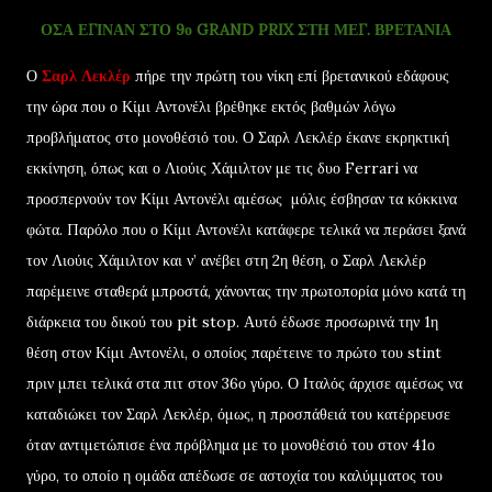
ΟΣΑ ΕΓΙΝΑΝ ΣΤΟ 9ο GRAND PRIX ΣΤΗ ΜΕΓ. ΒΡΕΤΑΝΙΑ
Ο
Σαρλ Λεκλέρ
πήρε την πρώτη του νίκη επί βρετανικού εδάφους
την ώρα που ο Κίμι Αντονέλι βρέθηκε εκτός βαθμών λόγω
προβλήματος στο μονοθέσιό του. Ο Σαρλ Λεκλέρ έκανε εκρηκτική
εκκίνηση, όπως και ο Λιούις Χάμιλτον με τις δυο Ferrari να
προσπερνούν τον Κίμι Αντονέλι αμέσως μόλις έσβησαν τα κόκκινα
φώτα. Παρόλο που ο Κίμι Αντονέλι κατάφερε τελικά να περάσει ξανά
τον Λιούις Χάμιλτον και ν’ ανέβει στη 2η θέση, ο Σαρλ Λεκλέρ
παρέμεινε σταθερά μπροστά, χάνοντας την πρωτοπορία μόνο κατά τη
διάρκεια του δικού του pit stop. Αυτό έδωσε προσωρινά την 1η
θέση στον Κίμι Αντονέλι, ο οποίος παρέτεινε το πρώτο του stint
πριν μπει τελικά στα πιτ στον 36ο γύρο. Ο Ιταλός άρχισε αμέσως να
καταδιώκει τον Σαρλ Λεκλέρ, όμως, η προσπάθειά του κατέρρευσε
όταν αντιμετώπισε ένα πρόβλημα με το μονοθέσιό του στον 41ο
γύρο, το οποίο η ομάδα απέδωσε σε αστοχία του καλύμματος του