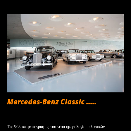
αυτοκίνητο αποπληρώνοντας το υπόλοιπο της αξίας του. Η δεύτερη
να ενεργοποιήσει νέα χρηματοδότηση για την υπολειμματική αξία
του αυτοκινήτου, ενώ η τρίτη αφορά στην επιστροφή με
προσυμφωνημένη αξία που θα χρησιμοποιηθεί ως προκαταβολή για
την αγορά ενός νέου Jeep. Με βάση αυτά τα δεδομένα, το Jeep
Avenger στην έκδοση με τον κινητήρα 100 HP γίνεται δικό σας με
μόνο €252/μήνα , ενώ για τα Renegade και Compass e-Hybrid
των 130 HP η δόση διαμορφώνεται στα €294 και €361 αντίστοιχα.
Να σημειωθεί ότι το πρόγραμμα συνοδεύεται από την 4ετή εγγύηση
για τα μηχανικά μέρη, καθ...
Mercedes-Benz Classic .....
Ιουνίου 22, 2013
Τις δώδεκα φωτογραφίες του νέου ημερολογίου κλασικών