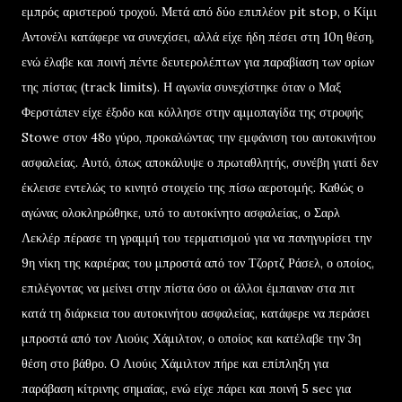
εμπρός αριστερού τροχού. Μετά από δύο επιπλέον pit stop, ο Κίμι
Αντονέλι κατάφερε να συνεχίσει, αλλά είχε ήδη πέσει στη 10η θέση,
ενώ έλαβε και ποινή πέντε δευτερολέπτων για παραβίαση των ορίων
της πίστας (track limits). Η αγωνία συνεχίστηκε όταν ο Μαξ
Φερστάπεν είχε έξοδο και κόλλησε στην αμμοπαγίδα της στροφής
Stowe στον 48ο γύρο, προκαλώντας την εμφάνιση του αυτοκινήτου
ασφαλείας. Αυτό, όπως αποκάλυψε ο πρωταθλητής, συνέβη γιατί δεν
έκλεισε εντελώς το κινητό στοιχείο της πίσω αεροτομής. Καθώς ο
αγώνας ολοκληρώθηκε, υπό το αυτοκίνητο ασφαλείας, ο Σαρλ
Λεκλέρ πέρασε τη γραμμή του τερματισμού για να πανηγυρίσει την
9η νίκη της καριέρας του μπροστά από τον Τζορτζ Ράσελ, ο οποίος,
επιλέγοντας να μείνει στην πίστα όσο οι άλλοι έμπαιναν στα πιτ
κατά τη διάρκεια του αυτοκινήτου ασφαλείας, κατάφερε να περάσει
μπροστά από τον Λιούις Χάμιλτον, ο οποίος και κατέλαβε την 3η
θέση στο βάθρο. Ο Λιούις Χάμιλτον πήρε και επίπληξη για
παράβαση κίτρινης σημαίας, ενώ είχε πάρει και ποινή 5 sec για