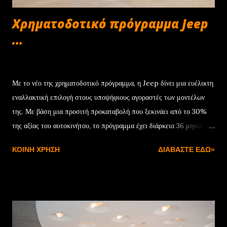
Χρηματοδοτικό πρόγραμμα Jeep
...
Δεκεμβρίου 22, 2024
Με το νέο της χρηματοδοτικό πρόγραμμα, η Jeep δίνει μια ευέλικτη
εναλλακτική επιλογή στους υποψήφιους αγοραστές των μοντέλων
της. Με βάση μια προσιτή προκαταβολή που ξεκινάει από το 30%
της αξίας του αυτοκινήτου, το πρόγραμμα έχει διάρκεια 36 μηνών
και συνοδεύεται από ονομαστικό επιτόκιο 7,75%. Μόλις
ΚΟΙΝΉ ΧΡΉΣΗ
ΔΙΑΒΆΣΤΕ ΕΔΏ»
ολοκληρωθεί η προγραμματισμένη διάρκεια της χρηματοδότησης, ο
πελάτης έχει τρεις επιλογές: Η πρώτη είναι να εξαγοράσει το
αυτοκίνητο αποπληρώνοντας το υπόλοιπο της αξίας του. Η δεύτερη
να ενεργοποιήσει νέα χρηματοδότηση για την υπολειμματική αξία
του αυτοκινήτου, ενώ η τρίτη αφορά στην επιστροφή με
προσυμφωνημένη αξία που θα χρησιμοποιηθεί ως προκαταβολή για