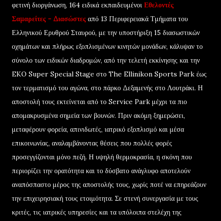
φετινή διοργάνωση, 164 ειδικά εκπαιδευμένοι
Εθελοντές
Σαμαρείτες - Διασώστες
από 13 Περιφερειακά Τμήματα του
Ελληνικού Ερυθρού Σταυρού, με την υποστήριξη 15 διασωστικών
οχημάτων και πλήρως εξοπλισμένων κινητών μονάδων, κάλυψαν το
σύνολο των ειδικών διαδρομών, από την τελετή εκκίνησης και την
EKO Super Special Stage στο The Ellinikon Sports Park έως
τον τερματισμό του αγώνα, στο πάρκο Δεξαμενής στο Λουτράκι. Η
αποστολή τους εκτείνεται από το Service Park μέχρι τα πιο
απομακρυσμένα σημεία των βουνών. Πριν ακόμη ξημερώσει,
μεταφέρουν φορεία, απινιδωτές, ιατρικό εξοπλισμό και μέσα
επικοινωνίας, αναλαμβάνοντας θέσεις που πολλές φορές
προσεγγίζονται μόνο πεζή. Η υψηλή θερμοκρασία, η σκόνη που
περιορίζει την ορατότητα και το δύσβατο ανάγλυφο αποτελούν
αναπόσπαστο μέρος της αποστολής τους, χωρίς ποτέ να επηρεάζουν
την επιχειρησιακή τους ετοιμότητα. Σε στενή συνεργασία με τους
κριτές, τις ιατρικές υπηρεσίες και τα υπόλοιπα στελέχη της