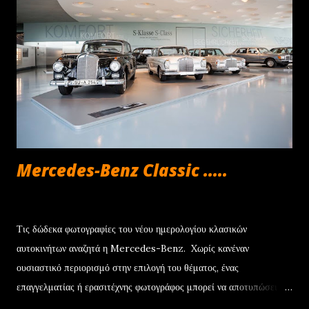
την αγορά ενός νέου Jeep. Με βάση αυτά τα δεδομένα, το Jeep
Avenger στην έκδοση με τον κινητήρα 100 HP γίνεται δικό σας με
μόνο €252/μήνα , ενώ για τα Renegade και Compass e-Hybrid
των 130 HP η δόση διαμορφώνεται στα €294 και €361 αντίστοιχα.
Να σημειωθεί ότι το πρόγραμμα συνοδεύεται από την 4ετή εγγύηση
για τα μηχανικά μέρη, καθ...
Mercedes-Benz Classic .....
Ιουνίου 22, 2013
Τις δώδεκα φωτογραφίες του νέου ημερολογίου κλασικών
αυτοκινήτων αναζητά η Mercedes-Benz. Xωρίς κανέναν
ουσιαστικό περιορισμό στην επιλογή του θέματος, ένας
επαγγελματίας ή ερασιτέχνης φωτογράφος μπορεί να αποτυπώσει
μια κλασική Mercedes-Benz, η οποία θα έχει κατασκευαστεί πριν