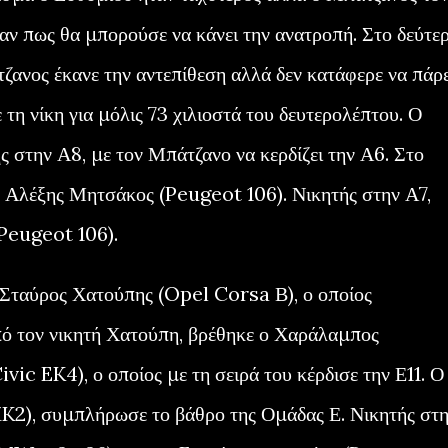
ν πως θα μπορούσε να κάνει την ανατροπή. Στο δεύτε
ζανος έκανε την αντεπίθεση αλλά δεν κατάφερε να πάρε
 τη νίκη για μόλις 73 χιλιοστά του δευτερολέπτου. Ο
ς στην Α8, με τον Μπάτζανο να κερδίζει την Α6. Στο
ο Αλέξης Μητσάκος (Peugeot 106). Νικητής στην Α7,
(Peugeot 106).
ο Σταύρος Χατούπης (Opel Corsa Β), ο οποίος
πό τον νικητή Χατούπη, βρέθηκε ο Χαράλαμπος
 EK4), ο οποίος με τη σειρά του κέρδισε την Ε11. Ο
2), συμπλήρωσε το βάθρο της Ομάδας Ε. Νικητής στ