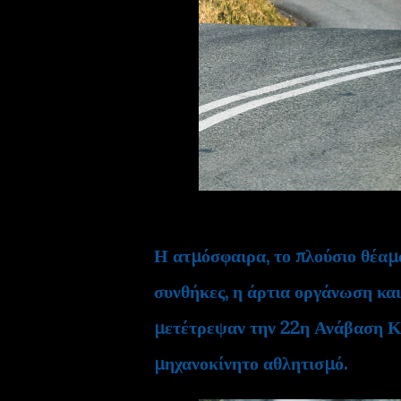
Η ατμόσφαιρα, το πλούσιο θέαμα,
συνθήκες, η άρτια οργάνωση και
μετέτρεψαν την 22η Ανάβαση Κύ
μηχανοκίνητο αθλητισμό.