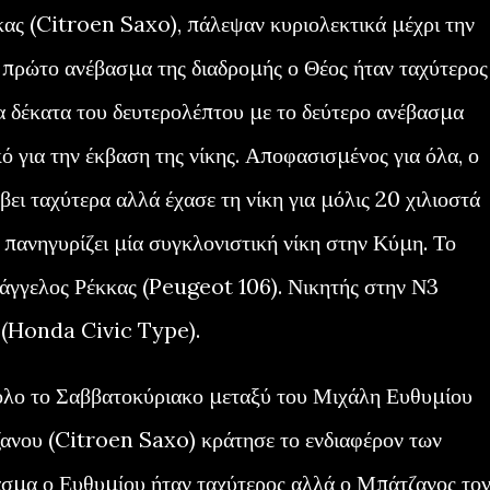
ας (Citroen Saxo), πάλεψαν κυριολεκτικά μέχρι την
ο πρώτο ανέβασμα της διαδρομής ο Θέος ήταν ταχύτερος
α δέκατα του δευτερολέπτου με το δεύτερο ανέβασμα
κό για την έκβαση της νίκης. Αποφασισμένος για όλα, ο
ει ταχύτερα αλλά έχασε τη νίκη για μόλις 20 χιλιοστά
 πανηγυρίζει μία συγκλονιστική νίκη στην Κύμη. Το
γγελος Ρέκκας (Peugeot 106). Νικητής στην Ν3
 (Honda Civic Type).
όλο το Σαββατοκύριακο μεταξύ του Μιχάλη Ευθυμίου
ανου (Citroen Saxo) κράτησε το ενδιαφέρον των
ασμα ο Ευθυμίου ήταν ταχύτερος αλλά ο Μπάτζανος το