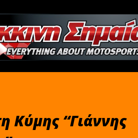
Μετάβαση στο κύριο περιεχόμενο
η Κύμης “Γιάννης