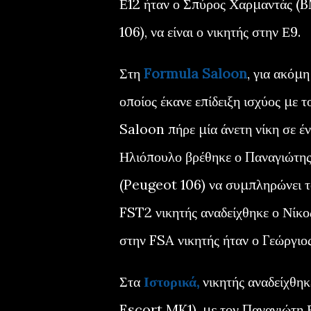
Ε12 ήταν ο Σπύρος Χαρμαντάς (
106), να είναι ο νικητής στην Ε9.
Στη
Formula Saloon
, για ακόμ
οποίος έκανε επίδειξη ισχύος με
Saloon πήρε μία άνετη νίκη σε έ
Ηλιόπουλο βρέθηκε ο Παναγιώτη
(Peugeot 106) να συμπληρώνει το
FST2 νικητής αναδείχθηκε ο Νίκ
στην FSA νικητής ήταν ο Γεώργι
Στα
Ιστορικά,
νικητής αναδείχθηκ
Escort MK1), με τον Παναγιώτη 