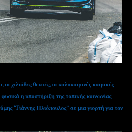
 οι χιλιάδες θεατές, οι καλοκαιρινές καιρικές
 φυσικά η υποστήριξη της τοπικής κοινωνίας
μης “Γιάννης Ηλιόπουλος” σε μια γιορτή για τον