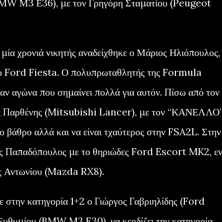
BMW Μ3 Ε36), με τον Γρηγόρη Σταματίου (Peugeot
η μία χρονιά νικητής αναδείχθηκε ο Μάριος Ηλιόπουλος,
 το Ford Fiesta. Ο πολυπρωταθλητής της Formula
ναν αγώνα που σημαίνει πολλά για αυτόν. Πίσω από τον
ς Παρθένης (Mitsubishi Lancer), με τον “ΚΑΝΕΛΛΟ
 βάθρο αλλά και να είναι τχαύτερος στην FSA2L. Στην
ος Παπαδόπουλος με το θηριώδες Ford Escort MK2, ε
ος Αντωνίου (Mazda RX8).
ε στην κατηγορία 1+2 ο Γιώργος Γαβριηλίδης (Ford
Ευθυμίου (BMW M3 E30), να κερδίζει την κατηγορία