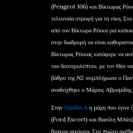
(Peugeot 106) και Βίκτωρας Ρέκκ
τελευταία στροφή για τη νίκη. Στ
από τον Βίκτωρα Ρέκκα για κάποι
στην διαδρομή να είναι καθοριστι
Βίκτωρας Ρέκκας κατάφερε να ανέβ
του δευτερολέπτου, με τον Θέο να
βάθρο της Ν2 συμπλήρωσε ο Πανά
αναδείχθηκε ο Μάριος Αβραμίδης
Στην
Ομάδα Α
η μάχη που έγινε 
(Ford Escort) και Βασίλη Μπάτζ
θεατών αμείωτο. Στο πρώτο ανέβ