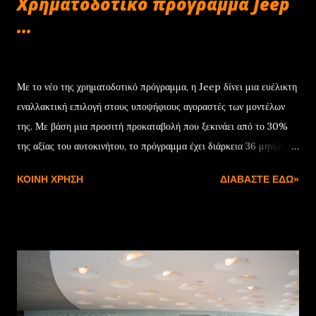
Χρηματοδοτικό πρόγραμμα Jeep
...
Δεκεμβρίου 22, 2024
Με το νέο της χρηματοδοτικό πρόγραμμα, η Jeep δίνει μια ευέλικτη
εναλλακτική επιλογή στους υποψήφιους αγοραστές των μοντέλων
της. Με βάση μια προσιτή προκαταβολή που ξεκινάει από το 30%
της αξίας του αυτοκινήτου, το πρόγραμμα έχει διάρκεια 36 μηνών
και συνοδεύεται από ονομαστικό επιτόκιο 7,75%. Μόλις
ΚΟΙΝΉ ΧΡΉΣΗ
ΔΙΑΒΆΣΤΕ ΕΔΏ»
ολοκληρωθεί η προγραμματισμένη διάρκεια της χρηματοδότησης, ο
πελάτης έχει τρεις επιλογές: Η πρώτη είναι να εξαγοράσει το
αυτοκίνητο αποπληρώνοντας το υπόλοιπο της αξίας του. Η δεύτερη
να ενεργοποιήσει νέα χρηματοδότηση για την υπολειμματική αξία
του αυτοκινήτου, ενώ η τρίτη αφορά στην επιστροφή με
προσυμφωνημένη αξία που θα χρησιμοποιηθεί ως προκαταβολή για
την αγορά ενός νέου Jeep. Με βάση αυτά τα δεδομένα, το Jeep