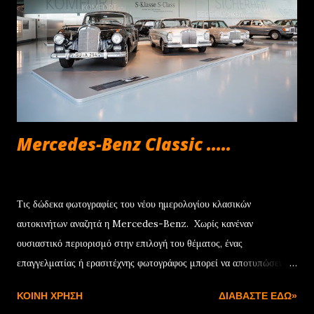
Avenger στην έκδοση με τον κινητήρα 100 HP γίνεται δικό σας με
μόνο €252/μήνα , ενώ για τα Renegade και Compass e-Hybrid
των 130 HP η δόση διαμορφώνεται στα €294 και €361 αντίστοιχα.
Να σημειωθεί ότι το πρόγραμμα συνοδεύεται από την 4ετή εγγύηση
για τα μηχανικά μέρη, καθ...
Mercedes-Benz Classic .....
Ιουνίου 22, 2013
Τις δώδεκα φωτογραφίες του νέου ημερολογίου κλασικών
αυτοκινήτων αναζητά η Mercedes-Benz. Xωρίς κανέναν
ουσιαστικό περιορισμό στην επιλογή του θέματος, ένας
επαγγελματίας ή ερασιτέχνης φωτογράφος μπορεί να αποτυπώσει
μια κλασική Mercedes-Benz, η οποία θα έχει κατασκευαστεί πριν
ΚΟΙΝΉ ΧΡΉΣΗ
ΔΙΑΒΆΣΤΕ ΕΔΏ»
το 1994 και να συμμετάσχει στον διαγωνισμό μέσω της αντίστοιχης