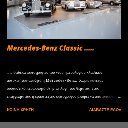
μόνο €252/μήνα , ενώ για τα Renegade και Compass e-Hybrid
των 130 HP η δόση διαμορφώνεται στα €294 και €361 αντίστοιχα.
Να σημειωθεί ότι το πρόγραμμα συνοδεύεται από την 4ετή εγγύηση
για τα μηχανικά μέρη, καθ...
Mercedes-Benz Classic .....
Ιουνίου 22, 2013
Τις δώδεκα φωτογραφίες του νέου ημερολογίου κλασικών
αυτοκινήτων αναζητά η Mercedes-Benz. Xωρίς κανέναν
ουσιαστικό περιορισμό στην επιλογή του θέματος, ένας
επαγγελματίας ή ερασιτέχνης φωτογράφος μπορεί να αποτυπώσει
μια κλασική Mercedes-Benz, η οποία θα έχει κατασκευαστεί πριν
ΚΟΙΝΉ ΧΡΉΣΗ
ΔΙΑΒΆΣΤΕ ΕΔΏ»
το 1994 και να συμμετάσχει στον διαγωνισμό μέσω της αντίστοιχης
εφαρμογής που έχει δημιουργηθεί στο Facebook. Η προκαταρκτική