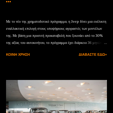
Δεκεμβρίου 22, 2024
Με το νέο της χρηματοδοτικό πρόγραμμα, η Jeep δίνει μια ευέλικτη
εναλλακτική επιλογή στους υποψήφιους αγοραστές των μοντέλων
της. Με βάση μια προσιτή προκαταβολή που ξεκινάει από το 30%
της αξίας του αυτοκινήτου, το πρόγραμμα έχει διάρκεια 36 μηνών
και συνοδεύεται από ονομαστικό επιτόκιο 7,75%. Μόλις
ΚΟΙΝΉ ΧΡΉΣΗ
ΔΙΑΒΆΣΤΕ ΕΔΏ»
ολοκληρωθεί η προγραμματισμένη διάρκεια της χρηματοδότησης, ο
πελάτης έχει τρεις επιλογές: Η πρώτη είναι να εξαγοράσει το
αυτοκίνητο αποπληρώνοντας το υπόλοιπο της αξίας του. Η δεύτερη
να ενεργοποιήσει νέα χρηματοδότηση για την υπολειμματική αξία
του αυτοκινήτου, ενώ η τρίτη αφορά στην επιστροφή με
προσυμφωνημένη αξία που θα χρησιμοποιηθεί ως προκαταβολή για
την αγορά ενός νέου Jeep. Με βάση αυτά τα δεδομένα, το Jeep
Avenger στην έκδοση με τον κινητήρα 100 HP γίνεται δικό σας με