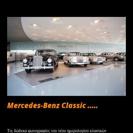
αυτοκίνητο αποπληρώνοντας το υπόλοιπο της αξίας του. Η δεύτερη
να ενεργοποιήσει νέα χρηματοδότηση για την υπολειμματική αξία
του αυτοκινήτου, ενώ η τρίτη αφορά στην επιστροφή με
προσυμφωνημένη αξία που θα χρησιμοποιηθεί ως προκαταβολή για
την αγορά ενός νέου Jeep. Με βάση αυτά τα δεδομένα, το Jeep
Avenger στην έκδοση με τον κινητήρα 100 HP γίνεται δικό σας με
μόνο €252/μήνα , ενώ για τα Renegade και Compass e-Hybrid
των 130 HP η δόση διαμορφώνεται στα €294 και €361 αντίστοιχα.
Να σημειωθεί ότι το πρόγραμμα συνοδεύεται από την 4ετή εγγύηση
για τα μηχανικά μέρη, καθ...
Mercedes-Benz Classic .....
Ιουνίου 22, 2013
Τις δώδεκα φωτογραφίες του νέου ημερολογίου κλασικών