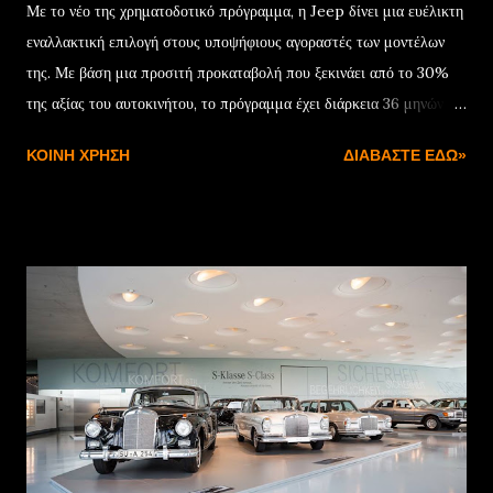
Με το νέο της χρηματοδοτικό πρόγραμμα, η Jeep δίνει μια ευέλικτη
εναλλακτική επιλογή στους υποψήφιους αγοραστές των μοντέλων
της. Με βάση μια προσιτή προκαταβολή που ξεκινάει από το 30%
της αξίας του αυτοκινήτου, το πρόγραμμα έχει διάρκεια 36 μηνών
και συνοδεύεται από ονομαστικό επιτόκιο 7,75%. Μόλις
ΚΟΙΝΉ ΧΡΉΣΗ
ΔΙΑΒΆΣΤΕ ΕΔΏ»
ολοκληρωθεί η προγραμματισμένη διάρκεια της χρηματοδότησης, ο
πελάτης έχει τρεις επιλογές: Η πρώτη είναι να εξαγοράσει το
αυτοκίνητο αποπληρώνοντας το υπόλοιπο της αξίας του. Η δεύτερη
να ενεργοποιήσει νέα χρηματοδότηση για την υπολειμματική αξία
του αυτοκινήτου, ενώ η τρίτη αφορά στην επιστροφή με
προσυμφωνημένη αξία που θα χρησιμοποιηθεί ως προκαταβολή για
την αγορά ενός νέου Jeep. Με βάση αυτά τα δεδομένα, το Jeep
Avenger στην έκδοση με τον κινητήρα 100 HP γίνεται δικό σας με
μόνο €252/μήνα , ενώ για τα Renegade και Compass e-Hybrid
των 130 HP η δόση διαμορφώνεται στα €294 και €361 αντίστοιχα.
Να σημειωθεί ότι το πρόγραμμα συνοδεύεται από την 4ετή εγγύηση