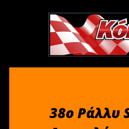
38ο Ράλλυ 