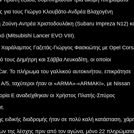
ος για τους Γιώργο Κλουβάτο-Ανδρέα Βλαχογένη
νη Ζούνη-Αντρέα Χριστοδουλάκη (Subaru Impreza N12) κ
 (Mitsubishi Lancer EVO VIII).
οι Χαράλαμπος Γαζετάς-Γιώργος Φασκιώτης με Opel Cors
 τους Δημήτρη και Σάββα Λευκαδίτη, οι οποίοι
Car. Το πλήρωμα του γαλλικού αυτοκινήτου, επικράτησε
 Α/5, ταχύτεροι ήταν οι «ARMA»-«ARMAKI», με Nissan
γορία Ε αναδείχθηκαν οι Χρήστος Πλατής-Σπύρος
et.
της ειδικής διαδρομής ήταν σε πολύ καλή κατάσταση, χάρ
ων της λέσχης πριν από τον αγώνα, μόνο 22 πληρώματα