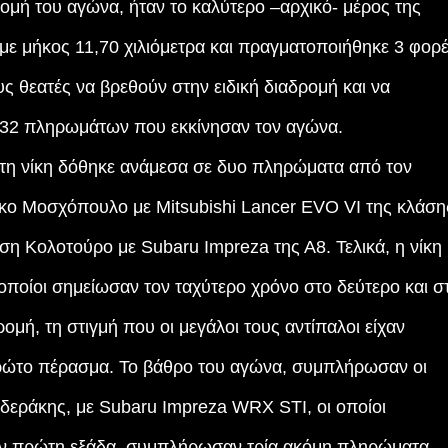
ομή του αγώνα, ήταν το καλύτερο –αρχικό- μέρος της
ε μήκος 11,70 χιλιόμετρα και πραγματοποιήθηκε 3 φορέ
ς θεατές να βρεθούν στην ειδική διαδρομή και να
 32 πληρωμάτων που εκκίνησαν τον αγώνα.
α τη νίκη δόθηκε ανάμεσα σε δυο πληρώματα από τον
κο Μοσχόπουλο με Mitsubishi Lancer EVO VI της κλάση
ση Κολοτούρο με Subaru Impreza της Α8. Τελικά, η νίκη
οποίοι σημείωσαν τον ταχύτερο χρόνο στο δεύτερο και σ
ομή, τη στιγμή που οι μεγάλοι τους αντίπαλοι είχαν
πρώτο πέρασμα. Το βάθρο του αγώνα, συμπλήρωσαν οι
εράκης, με Subaru Impreza WRX STI, οι οποίοι
Την πρώτη εξάδα, συμπλήρωσαν τρία ακόμη πληρώματα