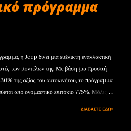
ικό πρόγραμμα
ραμμα, η Jeep δίνει μια ευέλικτη εναλλακτική
τές των μοντέλων της. Με βάση μια προσιτή
 30% της αξίας του αυτοκινήτου, το πρόγραμμα
εύεται από ονομαστικό επιτόκιο 7,75%. Μόλις
διάρκεια της χρηματοδότησης, ο πελάτης έχει
ΔΙΑΒΆΣΤΕ ΕΔΏ»
 εξαγοράσει το αυτοκίνητο αποπληρώνοντας το
η να ενεργοποιήσει νέα χρηματοδότηση για την