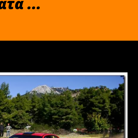
τα ...