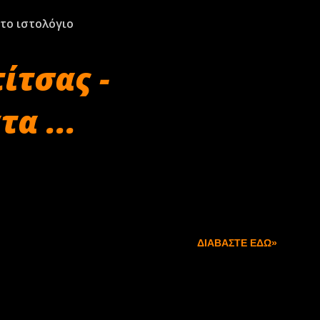
το ιστολόγιο
ίτσας -
α ...
ΔΙΑΒΆΣΤΕ ΕΔΏ»