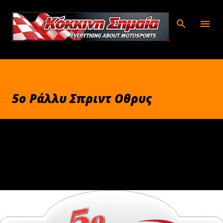
Μετάβαση στο κύριο περιεχόμενο
5ο Ράλλυ Σπριντ Οθρυς
Νοεμβρίου 27, 2012