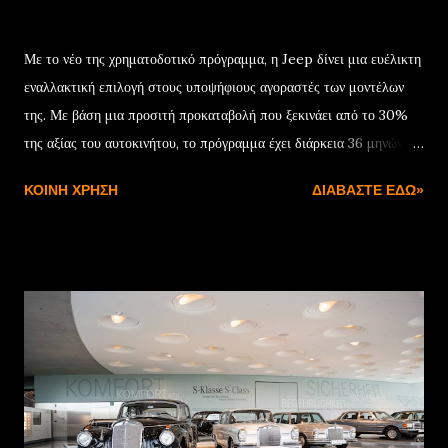
Δεκεμβρίου 22, 2024
Με το νέο της χρηματοδοτικό πρόγραμμα, η Jeep δίνει μια ευέλικτη
εναλλακτική επιλογή στους υποψήφιους αγοραστές των μοντέλων
της. Με βάση μια προσιτή προκαταβολή που ξεκινάει από το 30%
της αξίας του αυτοκινήτου, το πρόγραμμα έχει διάρκεια 36 μηνών
και συνοδεύεται από ονομαστικό επιτόκιο 7,75%. Μόλις
ΚΟΙΝΉ ΧΡΉΣΗ
ΔΙΑΒΆΣΤΕ ΕΔΏ»
ολοκληρωθεί η προγραμματισμένη διάρκεια της χρηματοδότησης, ο
πελάτης έχει τρεις επιλογές: Η πρώτη είναι να εξαγοράσει το
αυτοκίνητο αποπληρώνοντας το υπόλοιπο της αξίας του. Η δεύτερη
να ενεργοποιήσει νέα χρηματοδότηση για την υπολειμματική αξία
του αυτοκινήτου, ενώ η τρίτη αφορά στην επιστροφή με
προσυμφωνημένη αξία που θα χρησιμοποιηθεί ως προκαταβολή για
την αγορά ενός νέου Jeep. Με βάση αυτά τα δεδομένα, το Jeep
Avenger στην έκδοση με τον κινητήρα 100 HP γίνεται δικό σας με
μόνο €252/μήνα , ενώ για τα Renegade και Compass e-Hybrid