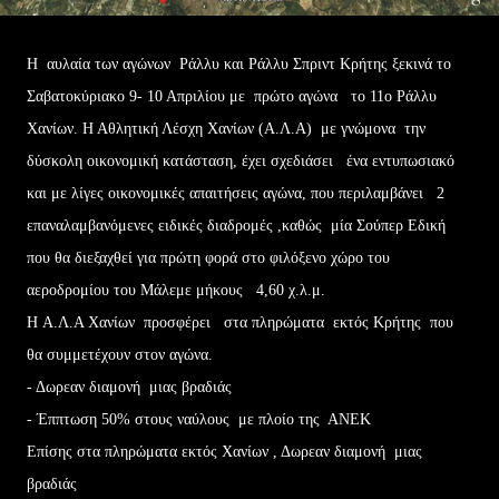
H αυλαία των αγώνων Ράλλυ και Ράλλυ Σπριντ Κρήτης ξεκινά το
Σαβατοκύριακο 9- 10 Απριλίου με πρώτο αγώνα το 11ο Ράλλυ
Χανίων. Η Αθλητική Λέσχη Χανίων (Α.Λ.Α) με γνώμονα την
δύσκολη οικονομική κατάσταση, έχει σχεδιάσει ένα εντυπωσιακό
και με λίγες οικονομικές απαιτήσεις αγώνα, που περιλαμβάνει 2
επαναλαμβανόμενες ειδικές διαδρομές ,καθώς μία Σούπερ Εδική
που θα διεξαχθεί για πρώτη φορά στο φιλόξενο χώρο του
αεροδρομίου του Μάλεμε μήκους 4,60 χ.λ.μ.
Η A.Λ.Α Χανίων προσφέρει στα πληρώματα εκτός Κρήτης που
θα συμμετέχουν στον αγώνα.
- Δωρεαν διαμονή μιας βραδιάς
- Έππτωση 50% στους ναύλους με πλοίο της ΑΝΕΚ
Επίσης στα πληρώματα εκτός Χανίων , Δωρεαν διαμονή μιας
βραδιάς