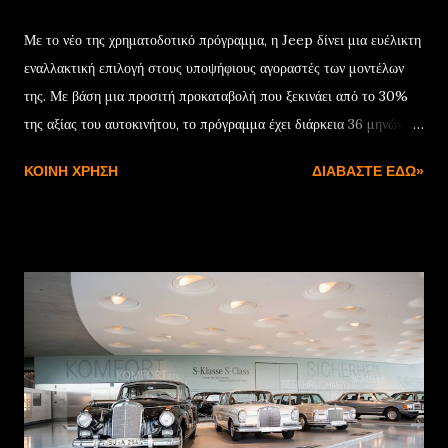
Με το νέο της χρηματοδοτικό πρόγραμμα, η Jeep δίνει μια ευέλικτη
εναλλακτική επιλογή στους υποψήφιους αγοραστές των μοντέλων
της. Με βάση μια προσιτή προκαταβολή που ξεκινάει από το 30%
της αξίας του αυτοκινήτου, το πρόγραμμα έχει διάρκεια 36 μηνών
και συνοδεύεται από ονομαστικό επιτόκιο 7,75%. Μόλις
ΚΟΙΝΉ ΧΡΉΣΗ
ΔΙΑΒΆΣΤΕ ΕΔΏ»
ολοκληρωθεί η προγραμματισμένη διάρκεια της χρηματοδότησης, ο
πελάτης έχει τρεις επιλογές: Η πρώτη είναι να εξαγοράσει το
αυτοκίνητο αποπληρώνοντας το υπόλοιπο της αξίας του. Η δεύτερη
να ενεργοποιήσει νέα χρηματοδότηση για την υπολειμματική αξία
του αυτοκινήτου, ενώ η τρίτη αφορά στην επιστροφή με
προσυμφωνημένη αξία που θα χρησιμοποιηθεί ως προκαταβολή για
την αγορά ενός νέου Jeep. Με βάση αυτά τα δεδομένα, το Jeep
Avenger στην έκδοση με τον κινητήρα 100 HP γίνεται δικό σας με
μόνο €252/μήνα , ενώ για τα Renegade και Compass e-Hybrid
των 130 HP η δόση διαμορφώνεται στα €294 και €361 αντίστοιχα.