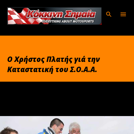
Μετάβαση στο κύριο περιεχόμενο
O Xρήστος Πλατής γιά την
Καταστατική του Σ.Ο.Α.Α.
Φεβρουαρίου 25, 2011