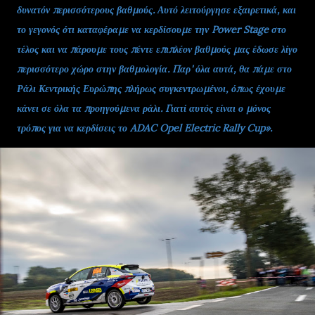
δυνατόν περισσότερους βαθμούς. Αυτό λειτούργησε εξαιρετικά, και
το γεγονός ότι καταφέραμε να κερδίσουμε την Power Stage στο
τέλος και να πάρουμε τους πέντε επιπλέον βαθμούς μας έδωσε λίγο
περισσότερο χώρο στην βαθμολογία. Παρ' όλα αυτά, θα πάμε στο
Ράλι Κεντρικής Ευρώπης πλήρως συγκεντρωμένοι, όπως έχουμε
κάνει σε όλα τα προηγούμενα ράλι. Γιατί αυτός είναι ο μόνος
τρόπος για να κερδίσεις το ADAC Opel Electric Rally Cup».