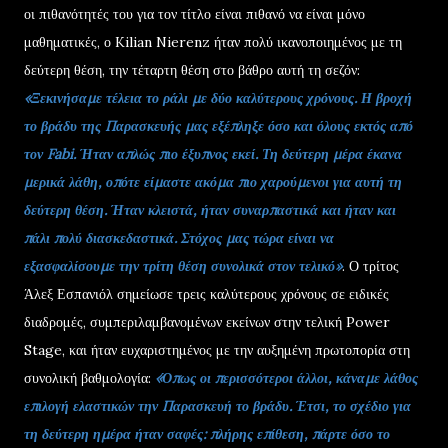
οι πιθανότητές του για τον τίτλο είναι πιθανό να είναι μόνο
μαθηματικές, ο Kilian Nierenz ήταν πολύ ικανοποιημένος με τη
δεύτερη θέση, την τέταρτη θέση στο βάθρο αυτή τη σεζόν:
«Ξεκινήσαμε τέλεια το ράλι με δύο καλύτερους χρόνους. Η βροχή
το βράδυ της Παρασκευής μας εξέπληξε όσο και όλους εκτός από
τον Fabi. Ήταν απλώς πιο έξυπνος εκεί. Τη δεύτερη μέρα έκανα
μερικά λάθη, οπότε είμαστε ακόμα πιο χαρούμενοι για αυτή τη
δεύτερη θέση. Ήταν κλειστά, ήταν συναρπαστικά και ήταν και
πάλι πολύ διασκεδαστικά. Στόχος μας τώρα είναι να
εξασφαλίσουμε την τρίτη θέση συνολικά στον τελικό»
. Ο τρίτος
Άλεξ Εσπανιόλ σημείωσε τρεις καλύτερους χρόνους σε ειδικές
διαδρομές, συμπεριλαμβανομένων εκείνων στην τελική Power
Stage, και ήταν ευχαριστημένος με την αυξημένη πρωτοπορία στη
συνολική βαθμολογία:
«Όπως οι περισσότεροι άλλοι, κάναμε λάθος
επιλογή ελαστικών την Παρασκευή το βράδυ. Έτσι, το σχέδιο για
τη δεύτερη ημέρα ήταν σαφές: πλήρης επίθεση, πάρτε όσο το