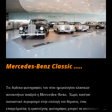
προσυμφωνημένη αξία που θα χρησιμοποιηθεί ως προκαταβολή για
την αγορά ενός νέου Jeep. Με βάση αυτά τα δεδομένα, το Jeep
Avenger στην έκδοση με τον κινητήρα 100 HP γίνεται δικό σας με
μόνο €252/μήνα , ενώ για τα Renegade και Compass e-Hybrid
των 130 HP η δόση διαμορφώνεται στα €294 και €361 αντίστοιχα.
Να σημειωθεί ότι το πρόγραμμα συνοδεύεται από την 4ετή εγγύηση
για τα μηχανικά μέρη, καθ...
Mercedes-Benz Classic .....
Ιουνίου 22, 2013
Τις δώδεκα φωτογραφίες του νέου ημερολογίου κλασικών
αυτοκινήτων αναζητά η Mercedes-Benz. Xωρίς κανέναν
ουσιαστικό περιορισμό στην επιλογή του θέματος, ένας
επαγγελματίας ή ερασιτέχνης φωτογράφος μπορεί να αποτυπώσει