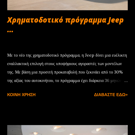
Χρηματοδοτικό πρόγραμμα Jeep
...
Δεκεμβρίου 22, 2024
Με το νέο της χρηματοδοτικό πρόγραμμα, η Jeep δίνει μια ευέλικτη
εναλλακτική επιλογή στους υποψήφιους αγοραστές των μοντέλων
της. Με βάση μια προσιτή προκαταβολή που ξεκινάει από το 30%
της αξίας του αυτοκινήτου, το πρόγραμμα έχει διάρκεια 36 μηνών
και συνοδεύεται από ονομαστικό επιτόκιο 7,75%. Μόλις
ΚΟΙΝΉ ΧΡΉΣΗ
ΔΙΑΒΆΣΤΕ ΕΔΏ»
ολοκληρωθεί η προγραμματισμένη διάρκεια της χρηματοδότησης, ο
πελάτης έχει τρεις επιλογές: Η πρώτη είναι να εξαγοράσει το
αυτοκίνητο αποπληρώνοντας το υπόλοιπο της αξίας του. Η δεύτερη
να ενεργοποιήσει νέα χρηματοδότηση για την υπολειμματική αξία
του αυτοκινήτου, ενώ η τρίτη αφορά στην επιστροφή με