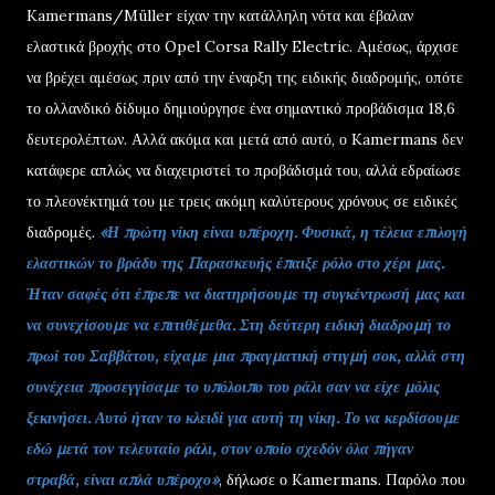
Kamermans/Müller είχαν την κατάλληλη νότα και έβαλαν
ελαστικά βροχής στο Opel Corsa Rally Electric. Αμέσως, άρχισε
να βρέχει αμέσως πριν από την έναρξη της ειδικής διαδρομής, οπότε
το ολλανδικό δίδυμο δημιούργησε ένα σημαντικό προβάδισμα 18,6
δευτερολέπτων. Αλλά ακόμα και μετά από αυτό, ο Kamermans δεν
κατάφερε απλώς να διαχειριστεί το προβάδισμά του, αλλά εδραίωσε
το πλεονέκτημά του με τρεις ακόμη καλύτερους χρόνους σε ειδικές
διαδρομές.
«Η πρώτη νίκη είναι υπέροχη. Φυσικά, η τέλεια επιλογή
ελαστικών το βράδυ της Παρασκευής έπαιξε ρόλο στο χέρι μας.
Ήταν σαφές ότι έπρεπε να διατηρήσουμε τη συγκέντρωσή μας και
να συνεχίσουμε να επιτιθέμεθα. Στη δεύτερη ειδική διαδρομή το
πρωί του Σαββάτου, είχαμε μια πραγματική στιγμή σοκ, αλλά στη
συνέχεια προσεγγίσαμε το υπόλοιπο του ράλι σαν να είχε μόλις
ξεκινήσει. Αυτό ήταν το κλειδί για αυτή τη νίκη. Το να κερδίσουμε
εδώ μετά τον τελευταίο ράλι, στον οποίο σχεδόν όλα πήγαν
στραβά, είναι απλά υπέροχο»
, δήλωσε ο Kamermans. Παρόλο που