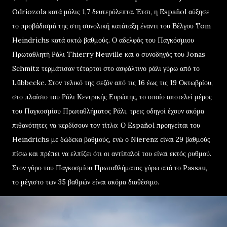
Odriozola κατά μόλις 1,7 δευτερόλεπτα. Έτσι, η Español αύξησε
το προβάδισμά της στη συνολική κατάταξη έναντι του Βέλγου Tom
Heindrichs κατά οκτώ βαθμούς. Ο αδελφός του Παγκόσμιου
Πρωταθλητή Ράλι Thierry Neuville και ο συνοδηγός του Jonas
Schmitz τερμάτισαν τέταρτοι στο ασφάλτινο ράλι γύρω από το
Lübbecke. Στον τελικό της σεζόν από τις 16 έως τις 19 Οκτωβρίου,
στο πλαίσιο του Ράλι Κεντρικής Ευρώπης, το οποίο αποτελεί μέρος
του Παγκοσμίου Πρωταθλήματος Ράλι, τρεις οδηγοί έχουν ακόμα
πιθανότητες να κερδίσουν τον τίτλο: Ο Español προηγείται του
Heindrichs με δώδεκα βαθμούς, ενώ ο Nierenz είναι 29 βαθμούς
πίσω και πρέπει να ελπίζει ότι οι αντίπαλοί του είναι εκτός ρυθμού.
Στον γύρο του Παγκοσμίου Πρωταθλήματος γύρω από το Passau,
το μέγιστο των 35 βαθμών είναι ακόμα διαθέσιμο.