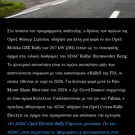
Στο πλαίσιο του προγράμματος ανάπτυξης, ο θρύλος των αγώνων της
Opel, Φόλκερ Στρίτσεκ, οδήγησε για άλλη μια φορά το νέο Opel
Mokka GSE Rally των 207 kW (281) ίππων ως το επικεφαλής
όχημα στις ειδικές διαδρομές του ADAC Rallye Stemweder Berg.
Το ηλεκτρικό αυτοκίνητο είναι το πρώτο αυτοκίνητο ράλι που
αναπτύσσεται σύμφωνα με τους κανονισμούς eRally5 της FIA, οι
οποίοι τίθενται σε ισχύ το 2026. Για δεύτερη φορά μετά το Ράλι
Mont-Blanc Morzine του 2024, ο Δρ. Gerd Ennser συμμετείχε
σε έναν αγώνα Κυπέλλου. Εναλλάσσοντας με τον γιο του Fabian, ο
πρόεδρος αθλητισμού της ADAC οδήγησε ένα Opel Corsa Rally
Electric ως όχημα που προηγούνταν και απόλαυσε την εμπειρία:
«Το ADAC Opel Electric Rally Cup είναι μοναδικό. Για την
ADAC, είναι σημαντικό να προχωρήσει η ηλεκτροκίνηση στον