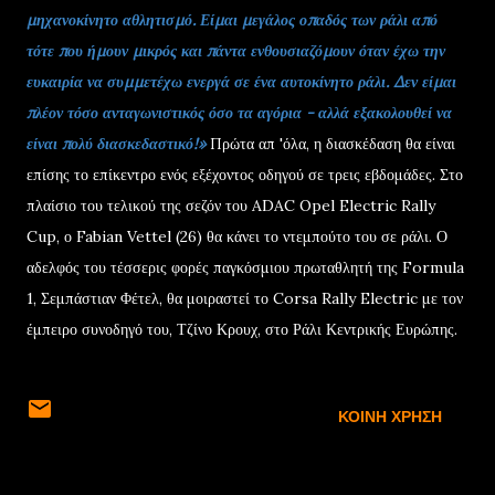
μηχανοκίνητο αθλητισμό. Είμαι μεγάλος οπαδός των ράλι από
τότε που ήμουν μικρός και πάντα ενθουσιαζόμουν όταν έχω την
ευκαιρία να συμμετέχω ενεργά σε ένα αυτοκίνητο ράλι. Δεν είμαι
πλέον τόσο ανταγωνιστικός όσο τα αγόρια - αλλά εξακολουθεί να
είναι πολύ διασκεδαστικό!»
Πρώτα απ 'όλα, η διασκέδαση θα είναι
επίσης το επίκεντρο ενός εξέχοντος οδηγού σε τρεις εβδομάδες. Στο
πλαίσιο του τελικού της σεζόν του ADAC Opel Electric Rally
Cup, ο Fabian Vettel (26) θα κάνει το ντεμπούτο του σε ράλι. Ο
αδελφός του τέσσερις φορές παγκόσμιου πρωταθλητή της Formula
1, Σεμπάστιαν Φέτελ, θα μοιραστεί το Corsa Rally Electric με τον
έμπειρο συνοδηγό του, Τζίνο Κρουχ, στο Ράλι Κεντρικής Ευρώπης.
ΚΟΙΝΉ ΧΡΉΣΗ