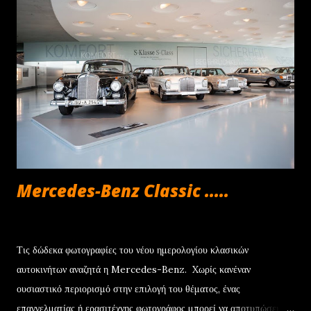
προσυμφωνημένη αξία που θα χρησιμοποιηθεί ως προκαταβολή για
την αγορά ενός νέου Jeep. Με βάση αυτά τα δεδομένα, το Jeep
Avenger στην έκδοση με τον κινητήρα 100 HP γίνεται δικό σας με
μόνο €252/μήνα , ενώ για τα Renegade και Compass e-Hybrid
των 130 HP η δόση διαμορφώνεται στα €294 και €361 αντίστοιχα.
Να σημειωθεί ότι το πρόγραμμα συνοδεύεται από την 4ετή εγγύηση
για τα μηχανικά μέρη, καθ...
Mercedes-Benz Classic .....
Ιουνίου 22, 2013
Τις δώδεκα φωτογραφίες του νέου ημερολογίου κλασικών
αυτοκινήτων αναζητά η Mercedes-Benz. Xωρίς κανέναν
ουσιαστικό περιορισμό στην επιλογή του θέματος, ένας
επαγγελματίας ή ερασιτέχνης φωτογράφος μπορεί να αποτυπώσει