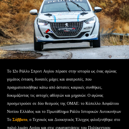
Το 12ο Ράλλυ Σπριντ Αιγίου πέρασε στην ιστορία ως ένας αγώνας
γεμάτος ένταση, δυνατές μάχες και ανατροπές, που
πραγματοποιήθηκε κάτω από άστατες καιρικές συνθήκες,
δοκιμάζοντας τις αντοχές αθλητών και μηχανών. Ο αγώνας
προσμετρούσε σε δύο θεσμούς της ΟΜΑΕ: το Κύπελλο Ασφάλτου
Νοτίου Ελλάδος και το Πρωτάθλημα Ράλλυ Ιστορικών Αυτοκινήτων
Το
Σάββατο
, ο Τεχνικός και Διοικητικός Έλεγχος φιλοξενήθηκε στο
παλιό λιμάνι Αιγίου και στις εγκαταστάσεις του Πολύκεντρου