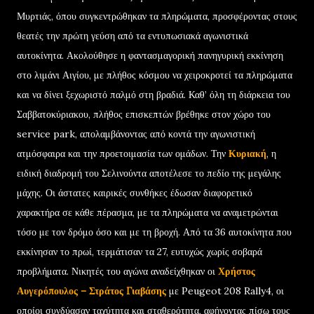
Μυρτιάς, όπου συγκεντρώθηκαν τα πληρώματα, προσφέροντας στους
θεατές την πρώτη γεύση από τα εντυπωσιακά αγωνιστικά
αυτοκίνητα. Ακολούθησε η φαντασμαγορική πανηγυρική εκκίνηση
στο λιμάνι Αιγίου, με πλήθος κόσμου να χειροκροτεί τα πληρώματα
και να δίνει ξεχωριστό παλμό στη βραδιά. Καθ’ όλη τη διάρκεια του
Σαββατοκύριακου, πλήθος επισκεπτών βρέθηκε στον χώρο του
service park, απολαμβάνοντας από κοντά την αγωνιστική
ατμόσφαιρα και την προετοιμασία των ομάδων. Την
Κυριακή
, η
ειδική διαδρομή του Σελινούντα αποτέλεσε το πεδίο της μεγάλης
μάχης. Οι άστατες καιρικές συνθήκες έδωσαν διαφορετικό
χαρακτήρα σε κάθε πέρασμα, με τα πληρώματα να αναμετρώνται
τόσο με τον δρόμο όσο και με τη βροχή. Από τα 36 αυτοκίνητα που
εκκίνησαν το πρωί, τερμάτισαν τα 27, ευτυχώς χωρίς σοβαρά
προβλήματα. Νικητές του αγώνα αναδείχθηκαν οι
Χρήστος
Αυγερόπουλος – Στράτος Γιαβάσης
με Peugeot 208 Rally4, οι
οποίοι συνδύασαν ταχύτητα και σταθερότητα, αφήνοντας πίσω τους