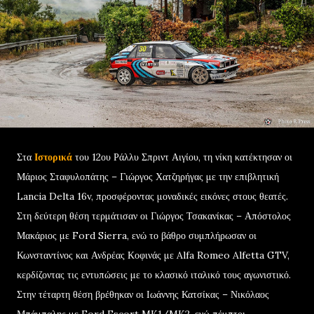
Στα
Ιστορικά
του 12ου Ράλλυ Σπριντ Αιγίου, τη νίκη κατέκτησαν οι
Μάριος Σταφυλοπάτης – Γιώργος Χατζηρήγας με την επιβλητική
Lancia Delta 16v, προσφέροντας μοναδικές εικόνες στους θεατές.
Στη δεύτερη θέση τερμάτισαν οι Γιώργος Τσακανίκας – Απόστολος
Μακάριος με Ford Sierra, ενώ το βάθρο συμπλήρωσαν οι
Κωνσταντίνος και Ανδρέας Κοφινάς με Alfa Romeo Alfetta GTV,
κερδίζοντας τις εντυπώσεις με το κλασικό ιταλικό τους αγωνιστικό.
Στην τέταρτη θέση βρέθηκαν οι Ιωάννης Κατσίκας – Νικόλαος
Μπάμπαλης με Ford Escort MK1/MK2, ενώ πέμπτοι