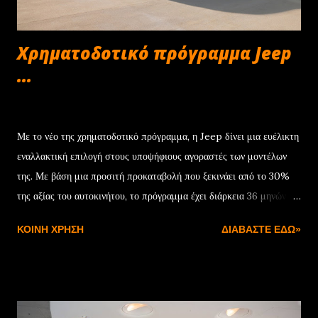
Χρηματοδοτικό πρόγραμμα Jeep
...
Δεκεμβρίου 22, 2024
Με το νέο της χρηματοδοτικό πρόγραμμα, η Jeep δίνει μια ευέλικτη
εναλλακτική επιλογή στους υποψήφιους αγοραστές των μοντέλων
της. Με βάση μια προσιτή προκαταβολή που ξεκινάει από το 30%
της αξίας του αυτοκινήτου, το πρόγραμμα έχει διάρκεια 36 μηνών
και συνοδεύεται από ονομαστικό επιτόκιο 7,75%. Μόλις
ΚΟΙΝΉ ΧΡΉΣΗ
ΔΙΑΒΆΣΤΕ ΕΔΏ»
ολοκληρωθεί η προγραμματισμένη διάρκεια της χρηματοδότησης, ο
πελάτης έχει τρεις επιλογές: Η πρώτη είναι να εξαγοράσει το
αυτοκίνητο αποπληρώνοντας το υπόλοιπο της αξίας του. Η δεύτερη
να ενεργοποιήσει νέα χρηματοδότηση για την υπολειμματική αξία
του αυτοκινήτου, ενώ η τρίτη αφορά στην επιστροφή με