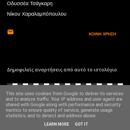
Οδυσσέα Τσάγκαρη
Νίκου Χαραλαμπόπουλου
ΚΟΙΝΉ ΧΡΉΣΗ
Δημοφιλείς αναρτήσεις από αυτό το ιστολόγιο
This site uses cookies from Google to deliver its services
and to analyze traffic. Your IP address and user-agent are
shared with Google along with performance and security
metrics to ensure quality of service, generate usage
statistics, and to detect and address abuse.
LEARN MORE
GOT IT