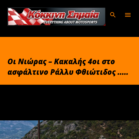
Μετάβαση στο κύριο περιεχόμενο
Οι Νιώρας – Κακαλής 4οι στο
ασφάλτινο Ράλλυ Φθιώτιδος .....
Απριλίου 30, 2015