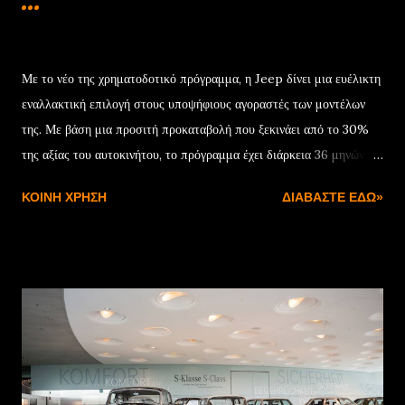
...
Δεκεμβρίου 22, 2024
Με το νέο της χρηματοδοτικό πρόγραμμα, η Jeep δίνει μια ευέλικτη
εναλλακτική επιλογή στους υποψήφιους αγοραστές των μοντέλων
της. Με βάση μια προσιτή προκαταβολή που ξεκινάει από το 30%
της αξίας του αυτοκινήτου, το πρόγραμμα έχει διάρκεια 36 μηνών
και συνοδεύεται από ονομαστικό επιτόκιο 7,75%. Μόλις
ΚΟΙΝΉ ΧΡΉΣΗ
ΔΙΑΒΆΣΤΕ ΕΔΏ»
ολοκληρωθεί η προγραμματισμένη διάρκεια της χρηματοδότησης, ο
πελάτης έχει τρεις επιλογές: Η πρώτη είναι να εξαγοράσει το
αυτοκίνητο αποπληρώνοντας το υπόλοιπο της αξίας του. Η δεύτερη
να ενεργοποιήσει νέα χρηματοδότηση για την υπολειμματική αξία
του αυτοκινήτου, ενώ η τρίτη αφορά στην επιστροφή με
προσυμφωνημένη αξία που θα χρησιμοποιηθεί ως προκαταβολή για
την αγορά ενός νέου Jeep. Με βάση αυτά τα δεδομένα, το Jeep
Avenger στην έκδοση με τον κινητήρα 100 HP γίνεται δικό σας με