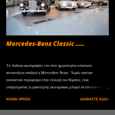
μόνο €252/μήνα , ενώ για τα Renegade και Compass e-Hybrid
των 130 HP η δόση διαμορφώνεται στα €294 και €361 αντίστοιχα.
Να σημειωθεί ότι το πρόγραμμα συνοδεύεται από την 4ετή εγγύηση
για τα μηχανικά μέρη, καθ...
Mercedes-Benz Classic .....
Ιουνίου 22, 2013
Τις δώδεκα φωτογραφίες του νέου ημερολογίου κλασικών
αυτοκινήτων αναζητά η Mercedes-Benz. Xωρίς κανέναν
ουσιαστικό περιορισμό στην επιλογή του θέματος, ένας
επαγγελματίας ή ερασιτέχνης φωτογράφος μπορεί να αποτυπώσει
μια κλασική Mercedes-Benz, η οποία θα έχει κατασκευαστεί πριν
ΚΟΙΝΉ ΧΡΉΣΗ
ΔΙΑΒΆΣΤΕ ΕΔΏ»
το 1994 και να συμμετάσχει στον διαγωνισμό μέσω της αντίστοιχης
εφαρμογής που έχει δημιουργηθεί στο Facebook. Η προκαταρκτική