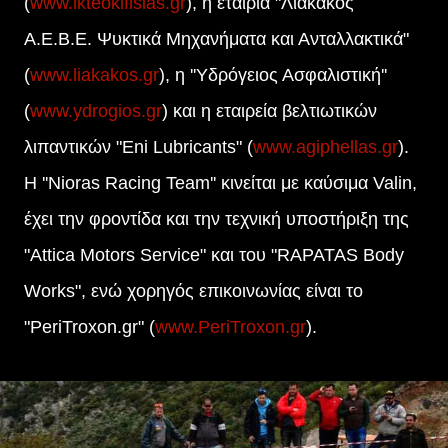
(
www.ikteokifisias.gr
), η εταιρία "Λιακάκος
Α.Ε.Β.Ε. Ψυκτικά Μηχανήματα και Ανταλλακτικά"
(
www.liakakos.gr
), η ''Υδρόγειος Ασφαλιστική''
(
www.ydrogios.gr
) και η εταιρεία βελτιωτικών
λιπαντικών "Eni Lubricants" (
www.agiphellas.gr
).
Η ''Nioras Racing Team'' κινείται με καύσιμα Valin,
έχει την φροντίδα και την τεχνική υποστήριξη της
"Attica Motors Service" και του "RAPATAS Body
Works", ενώ χορηγός επικοινωνίας είναι το
"PeriTroxon.gr" (
www.PeriTroxon.gr
).